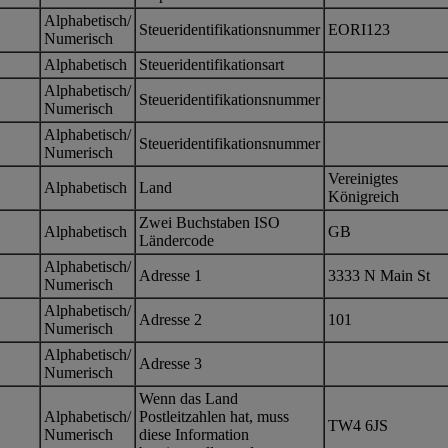
Alphabetisch/
Steueridentifikationsnummer
EORI123
Numerisch
Alphabetisch
Steueridentifikationsart
Alphabetisch/
Steueridentifikationsnummer
Numerisch
Alphabetisch/
Steueridentifikationsnummer
Numerisch
Vereinigtes
Alphabetisch
Land
Königreich
Zwei Buchstaben ISO
Alphabetisch
GB
Ländercode
Alphabetisch/
Adresse 1
3333 N Main St
Numerisch
Alphabetisch/
Adresse 2
101
Numerisch
Alphabetisch/
Adresse 3
Numerisch
Wenn das Land
Alphabetisch/
Postleitzahlen hat, muss
TW4 6JS
Numerisch
diese Information