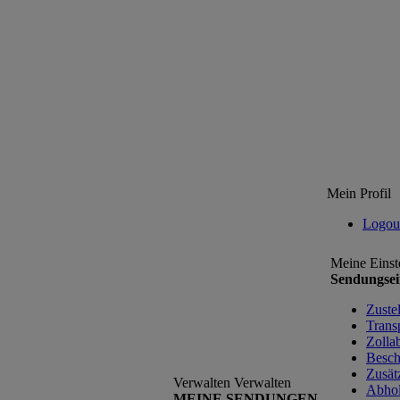
Mein Profil
Logou
Meine Einst
Sendungsei
Zuste
Trans
Zolla
Besch
Zusät
Verwalten
Verwalten
Abho
MEINE SENDUNGEN