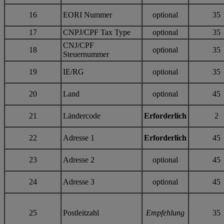
16
EORI Nummer
optional
35
17
CNPJ/CPF Tax Type
optional
35
CNJ/CPF
18
optional
35
Steuernummer
19
IE/RG
optional
35
20
Land
optional
45
21
Ländercode
Erforderlich
2
22
Adresse 1
Erforderlich
45
23
Adresse 2
optional
45
24
Adresse 3
optional
45
25
Postleitzahl
Empfehlung
35