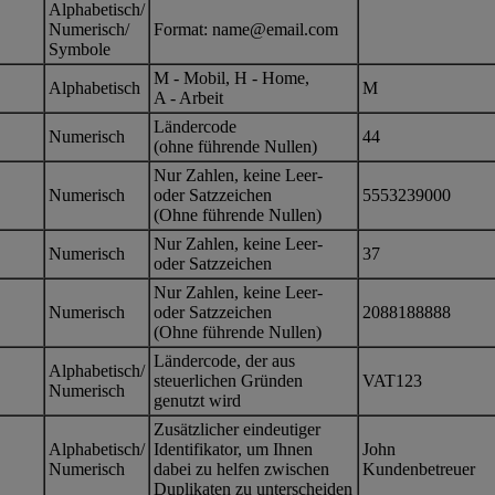
Alphabetisch/
Numerisch/
Format: name@email.com
Symbole
M - Mobil, H - Home,
Alphabetisch
M
A - Arbeit
Ländercode
Numerisch
44
(ohne führende Nullen)
Nur Zahlen, keine Leer-
Numerisch
oder Satzzeichen
5553239000
(Ohne führende Nullen)
Nur Zahlen, keine Leer-
Numerisch
37
oder Satzzeichen
Nur Zahlen, keine Leer-
Numerisch
oder Satzzeichen
2088188888
(Ohne führende Nullen)
Ländercode, der aus
Alphabetisch/
steuerlichen Gründen
VAT123
Numerisch
genutzt wird
Zusätzlicher eindeutiger
Alphabetisch/
Identifikator, um Ihnen
John
Numerisch
dabei zu helfen zwischen
Kundenbetreuer
Duplikaten zu unterscheiden