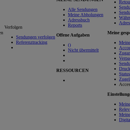
Retou
Sendu
Alle Sendungen
Sendu
Meine Abholungen
Währ
Adressbuch
Adres
Reports
Verfolgen
en
Meine gespe
Offene Aufgaben
Sendungen verfolgen
Referenztracking
Mein
(
)
Accou
Nicht übermittelt
Zugan
Verpa
Sendu
Druck
RESSOURCEN
Status
Zugel
Acces
Einstellung
Meine
Relev
Meine
Digit