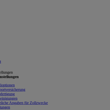
t
ellungen
nstellungen
lloptionen
portversicherung
bfertigung
einigungen
zliche Angaben für Zollzwecke
lungen