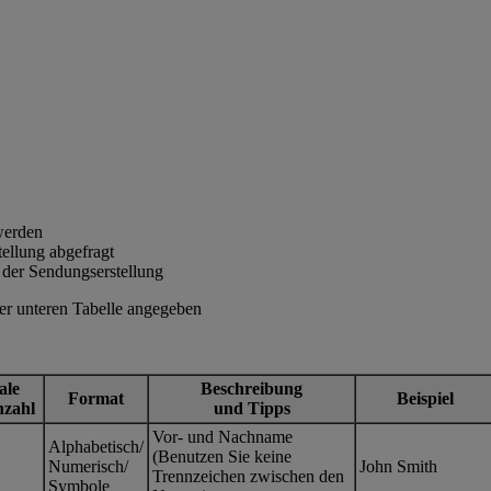
werden
ellung abgefragt
ei der Sendungserstellung
der unteren Tabelle angegeben
ale
Beschreibung
Format
Beispiel
nzahl
und Tipps
Vor- und Nachname
Alphabetisch/
(Benutzen Sie keine
Numerisch/
John Smith
Trennzeichen zwischen den
Symbole