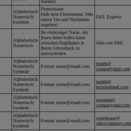
Namen)
Firmenname
Alphabetisch/
(falls kein Firmenname, bitte
Numerisch/
DHL Express
erneut Vor-und Nachname
Symbole
angeben)
Ihr eindeutiger Name, der
Ihnen dabei helfen kann
Alphabetisch/
zwischen Duplikaten in
John von DHL
Numerisch
Ihrem Adressbuch zu
unterscheiden
Alphabetisch/
jsmith@
Numerisch/
Format: name@email.com
companymail.com
Symbole
Alphabetisch/
jsmith@
Numerisch/
Format: name@email.com
personalmail.com
Symbole
Alphabetisch/
assistant@
Numerisch/
Format: name@email.com
companymail.com
Symbole
Alphabetisch/
warehouse@
Numerisch/
Format: name@email.com
othercompany.com
Symbole