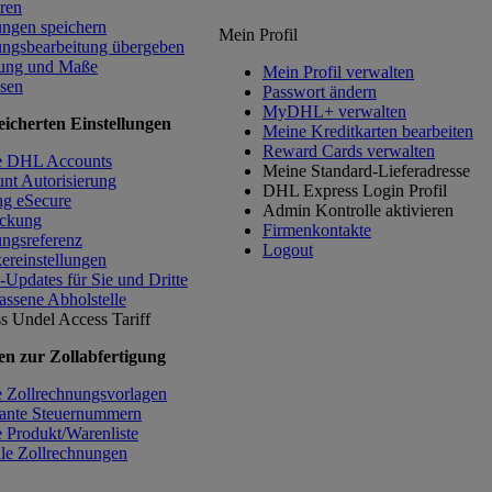
ren
ngen speichern
Mein Profil
ngsbearbeitung übergeben
ung und Maße
Mein Profil verwalten
sen
Passwort ändern
MyDHL+ verwalten
icherten Einstellungen
Meine Kreditkarten bearbeiten
Reward Cards verwalten
e DHL Accounts
Meine Standard-Lieferadresse
nt Autorisierung
DHL Express Login Profil
g eSecure
Admin Kontrolle aktivieren
ckung
Firmenkontakte
ngsreferenz
Logout
ereinstellungen
-Updates für Sie und Dritte
assene Abholstelle
s Undel
Access Tariff
en zur Zollabfertigung
 Zollrechnungsvorlagen
ante Steuernummern
 Produkt/Warenliste
ale Zollrechnungen