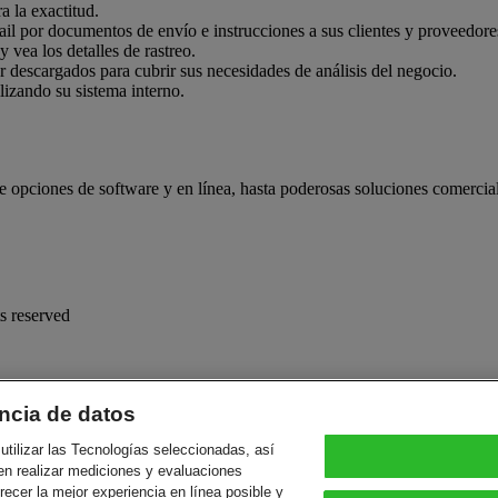
a la exactitud.
mail por documentos de envío e instrucciones a sus clientes y proveedore
 vea los detalles de rastreo.
r descargados para cubrir sus necesidades de análisis del negocio.
lizando su sistema interno.
 opciones de software y en línea, hasta poderosas soluciones comercial
s reserved
ncia de datos
utilizar las Tecnologías seleccionadas, así
en realizar mediciones y evaluaciones
frecer la mejor experiencia en línea posible y