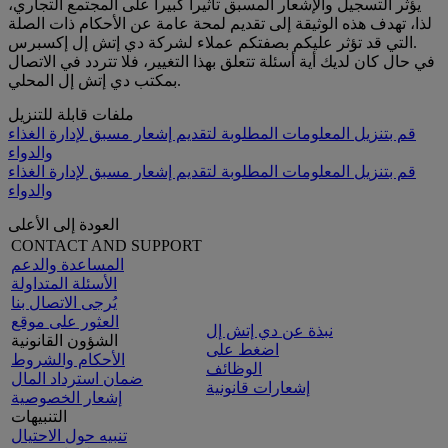
يؤثر التسجيل والإشعار المسبق تأثيراً كبيراً على المجتمع التجاري،
لذا، تهدف هذه الوثيقة إلى تقديم لمحة عامة عن الأحكام ذات الصلة
التي قد تؤثر عليكم بصفتكم عملاء لشركة دي إتش إل إكسبرس.
في حال كان لديك أية أسئلة تتعلق بهذا التغيير، فلا تتردد في الاتصال
بمكتب دي إتش إل المحلي.
ملفات قابلة للتنزيل
قم بتنزيل المعلومات المطلوبة لتقديم إشعار مسبق لإدارة الغذاء
والدواء
قم بتنزيل المعلومات المطلوبة لتقديم إشعار مسبق لإدارة الغذاء
والدواء
العودة إلى الأعلى
CONTACT AND SUPPORT
المساعدة والدعم
الأسئلة المتداولة
يُرجى الاتصال بنا
العثور على موقع
نبذة عن دي إتش إل
الشؤون القانونية
اضغط على
الأحكام والشروط
الوظائف
ضمان استرداد المال
إشعارات قانونية
إشعار الخصوصية
التنبيهات
تنبيه حول الاحتيال