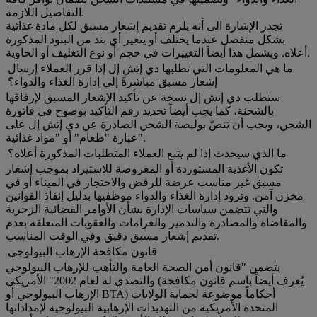
التفاصيل اللازمة.
تجدر الإشارة الى أنه يلزم تقديم إشعار مسبق لكل مادة غذائية
بشكل منفصل عندما يختلف أو يتغير أي بند من البنود المذكورة
أعلاه. ويشمل هذا أيضاً التغييرات في حجم أو نوع التغليف أو الحاوية.
ما هي المعلومات التي تطلبها دي إتش إل إذا قرر العملاء إرسال
إشعار مسبق مباشرةً إلى إدارة الغذاء والدواء؟
ستطلب دي إتش إل نسخة عن تأكيد الإشعار المسبق لإرفاقها
بالشحنة، كما يجب أيضاً تحديد رقم التأكيد بوضوح في فاتورة
الشحن، ويجب أن تنصّ بوليصة الشحن الصادرة عن دي إتش إل على
عبارة "طعام" أو "مواد غذائية".
ما الذي سيحدث إذا لم يتبع العملاء المتطلبات المذكورة أعلاه؟
تكون الأغذية المستوردة أو المعروضة للاستيراد بموجب إشعار
مسبق غير مناسب عرضة للرفض والاحتجاز في الميناء أو في
مخزن آمن. وتزود إدارة الغذاء والدواء موظفيها بدليل إنفاذ القوانين
والتي تتضمن سياسات الإدارة بشأن الأوامر القضائية الزجرية
والمقاضاة والمصادرة والتدمير والغرامات والعقوبات المتعلقة بعدم
تقديم إشعار مسبق دقيق وفي الوقت المناسب.
قانون مكافحة الإرهاب البيولوجي
يتضمن "قانون أمن الصحة العامة والتأهب للإرهاب البيولوجي
والتصدي له لعام 2002" الأمريكي (يُعرف أيضاً باسم قانون مكافحة
الإرهاب البيولوجي أو BTA) أحكاماً موضوعة لحماية الولايات
المتحدة الأمريكية من التهديدات الإرهابية البيولوجية لإمداداتها