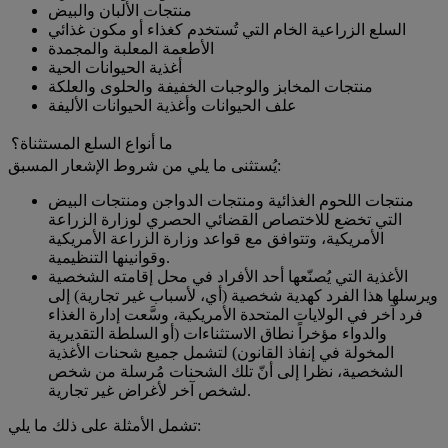
منتجات الألبان والبيض
السلع الزراعية الخام التي تُستخدم كغذاء أو مكون غذائي
الأطعمة المعلبة والمجمدة
أغذية الحيوانات الحية
منتجات المخابز والوجبات الخفيفة والحلوى والعلكة
علف الحيوانات وأغذية الحيوانات الأليفة
ما أنواع السلع المستثناة؟
يُستثنى ما يلي من شروط الإشعار المسبق:
منتجات اللحوم الغذائية ومنتجات الدواجن ومنتجات البيض
التي تخضع للاختصاص القضائي الحصري لوزارة الزراعة
الأمريكية، وتتوافق مع قواعد وزارة الزراعة الأمريكية
وقوانينها التنظيمية.
الأغذية التي يُصنّعها أحد الأفراد في محل إقامته الشخصية
ويرسلها هذا الفرد كهدية شخصية (أي، لأسباب غير تجارية) إلى
فرد آخر في الولايات المتحدة الأمريكية، وسَّعت إدارة الغذاء
والدواء مؤخراً نطاق الاستثناءات (أو السلطة التقديرية
المخولة في إنفاذ القانون) لتشمل جميع شحنات الأغذية
الشخصية، نظرا إلى أنّ تلك الشحنات مُرسلة من شخص
لشخص آخر لأغراض غير تجارية.
تشمل الأمثلة على ذلك ما يلي: