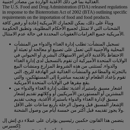
الغذائية بما في ذلك الأغذية الواردة من مصادر أجنبية.
The U.S. Food and Drug Administration (FDA) released regulations
in response to the Bioterrorism Act of 2002 (BTA) outlining specific
requirements on the importation of food and food products.
وبناءً على ذلك، يمكن للجمارك الأمريكية إعادة أو رفض كافة
الشحنات التي لا تمتثل لجميع الأحكام المطلوبة، وتطبق الحكومة
الأمريكية جميع الغرامات/العقوبات المحددة في حالة عدم الامتثال.
تسجيل المنشآت: تطلب إدارة الغذاء والدواء من المنشآت
المحلية والأجنبية التي تعمل على تصنيع أو معالجة أو تعبئة أو
الاحتفاظ بالأغذية لأغراض الاستهلاك البشري أو الحيواني في
الولايات المتحدة الأميركية أن تقوم بالتسجيل لدى إدارة الغذاء
والدواء. تُستثنى من هذه الشروط المزارع ومنشآت البيع
بالتجزئة والمطاعم والمنشآت الغذائية غير الهادفة للربح، التي
تقوم بإعداد الطعام أو تقديمه مباشرةً إلى المستهلكين، والتي
يقع مقرها في الولايات المتحدة الأمريكية.
اشعار مسبق بإستيراد أغذية: تطلب إدارة الغذاء والدواء من
المشترين أو المستوردين الأمريكيين أو وكلائهم تقديم إشعار
مسبق لإدارة الغذاء والدواء باستيراد الأغذية، ويجب تقديم
الإشعار المسبق قبل وصول الرحلة بأربع ساعات على الأقل
ولا يجوز تقديمه قبل أكثر من خمسة أيام من وصول الشحنة.
يتضمن هذا القانون حكمين رئيسيين يؤثران على عملاء دي إتش إل
إكسبرس: