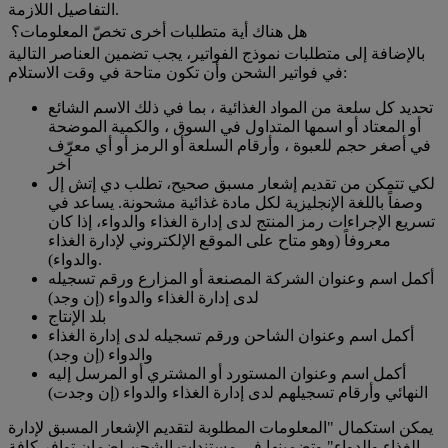
التفاصيل اللازمة.
هل هناك أية متطلبات أخرى تخصّ المعلومات؟
بالإضافة إلى متطلبات نموذج الفواتير، يجب تضمين العناصر التالية
في فواتير الشحن وأن تكون متاحة في وقت الاستلام:
تحديد كل سلعة من المواد الغذائية ، بما في ذلك الاسم الشائع
أو المعتاد أو اسمها المتداول في السوق ، والكمية الموضحة
في أصغر حجم للعبوة ، وأرقام السلعة أو الرمز أو أي معرّف
آخر
لكي تتمكن من تقديم إشعار مسبق صحيح، تطلب دي إتش إل
وصفاً باللغة الإنجليزية لكل مادة غذائية مشحونة. يساعد في
تسريع الإجراءات رمز المنتج لدى إدارة الغذاء والدواء، إذا كان
معروفاً (وهو متاح على الموقع الإلكتروني لإدارة الغذاء
والدواء).
أكمل اسم وعنوان الشركة المصنعة أو المزارع ورقم تسجيله
لدى إدارة الغذاء والدواء (إن وجد)
بلد الإنتاج
أكمل اسم وعنوان الشاحن ورقم تسجيله لدى إدارة الغذاء
والدواء (إن وجد)
أكمل اسم وعنوان المستورد أو المشتري أو المرسل إليه
النهائي وأرقام تسجيلهم لدى إدارة الغذاء والدواء (إن وجدت)
يمكن استكمال "المعلومات المطلوبة لتقديم الإشعار المسبق لإدارة
الغذاء والدواء" وتضمينها في مستندات الشحن لضمان توافر كافة