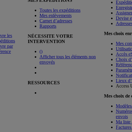
MES EXPÉDITIONS
Expéditi
Enregist
Toutes les expéditions
Assigne
Mes enlèvements
Devise e
Carnet d’adresses
Adresse
Rapports
Mes choix enr
vre les
NÉCESSITE VOTRE
éditions
INTERVENTION
Mes co
vre par
Utilisat
érence
(
)
Accès e
Afficher tous les éléments non
Choix d
envoyés
Référenc
Paramètr
Notificat
Lieux d’
RESSOURCES
Access 
Mes choix de
Modèles 
Numéros 
envois
Ma liste 
Factures