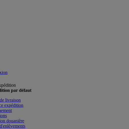
xion
xpédition
ition par défaut
de livraison
e expédition
nement
ions
ion douanière
d'enlèvements