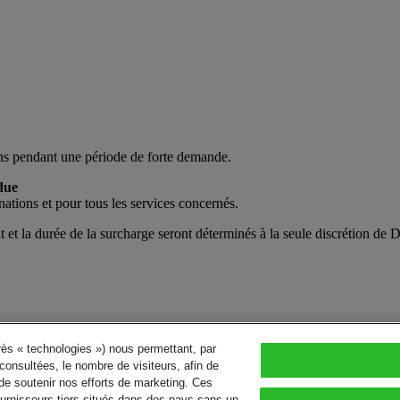
ons pendant une période de forte demande.
due
inations et pour tous les services concernés.
et la durée de la surcharge seront déterminés à la seule discrétion de
près « technologies ») nous permettant, par
consultées, le nombre de visiteurs, afin de
de soutenir nos efforts de marketing. Ces
urnisseurs tiers situés dans des pays sans un