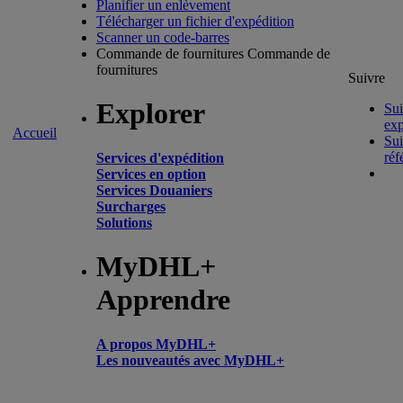
Planifier un enlèvement
Télécharger un fichier d'expédition
Scanner un code-barres
Commande de fournitures
Commande de
fournitures
Suivre
Explorer
Sui
exp
Accueil
Sui
réf
Services d'expédition
Services en option
Services Douaniers
Surcharges
Solutions
MyDHL+
Apprendre
A propos MyDHL+
Les nouveautés avec MyDHL+