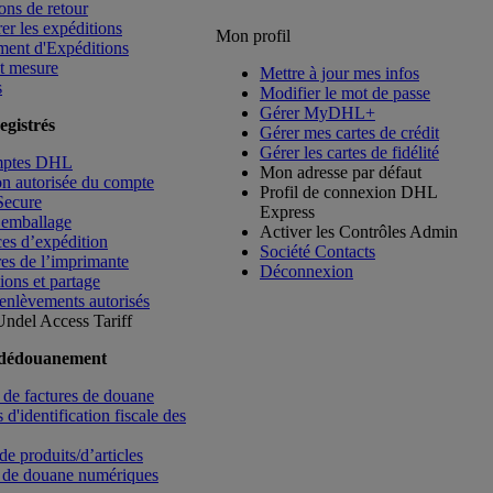
ons de retour
rer les expéditions
Mon profil
ment d'Expéditions
t mesure
Mettre à jour mes infos
s
Modifier le mot de passe
Gérer MyDHL+
egistrés
Gérer mes cartes de crédit
Gérer les cartes de fidélité
mptes DHL
Mon adresse par défaut
ion autorisée du compte
Profil de connexion DHL
Secure
Express
’emballage
Activer les Contrôles Admin
es d’expédition
Société Contacts
es de l’imprimante
Déconnexion
ions et partage
enlèvements autorisés
Undel
Access Tariff
 dédouanement
de factures de douane
d'identification fiscale des
de produits/d’articles
 de douane numériques