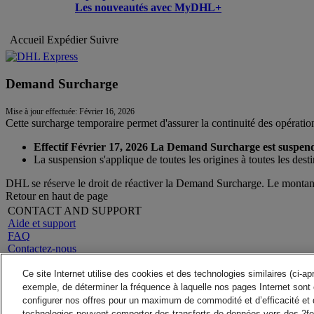
Les nouveautés avec MyDHL+
Accueil
Expédier
Suivre
Demand Surcharge
Mise à jour effectuée: Février 16, 2026
Cette surcharge temporaire permet d'assurer la continuité des opérati
Effectif Février 17, 2026 La Demand Surcharge est suspen
La suspension s'applique de toutes les origines à toutes les dest
DHL se réserve le droit de réactiver la Demand Surcharge. Le montant 
Retour en haut de page
CONTACT AND SUPPORT
Aide et support
FAQ
Contactez-nous
Rechercher un site
A propos de DHL
LEGAL
Ce site Internet utilise des cookies et des technologies similaires (ci-a
Presse
Conditions générales
exemple, de déterminer la fréquence à laquelle nos pages Internet sont 
Carrières
Garantie Remboursement
configurer nos offres pour un maximum de commodité et d’efficacité et 
Mention Légale
Avis de confidentialité
technologies peuvent comporter des transferts de données vers des 2fo