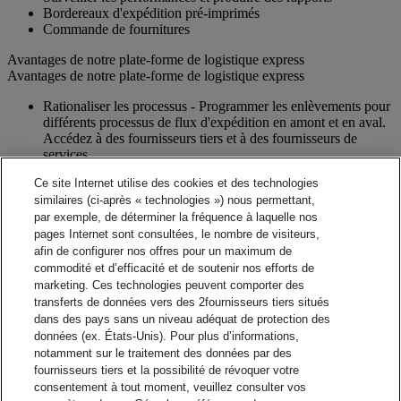
Bordereaux d'expédition pré-imprimés
Commande de fournitures
Avantages de notre plate-forme de logistique express
Avantages de notre plate-forme de logistique express
Rationaliser les processus - Programmer les enlèvements pour
différents processus de flux d'expédition en amont et en aval.
Accédez à des fournisseurs tiers et à des fournisseurs de
services.
Exactitude - Notre validation d'adresse électronique contribue
Ce site Internet utilise des cookies et des technologies
à garantir l'exactitude
similaires (ci-après « technologies ») nous permettant,
Notifications - Possibilité de mettre en place des notifications
par exemple, de déterminer la fréquence à laquelle nos
par courrier électronique pour les documents d'expédition et
les instructions à vos clients et fournisseurs.
pages Internet sont consultées, le nombre de visiteurs,
Visibilité - Vérifiez en temps réel l'état de chaque envoi et
afin de configurer nos offres pour un maximum de
visualisez les détails du suivi.
commodité et d’efficacité et de soutenir nos efforts de
Rapports - Rapports en ligne faciles à utiliser, qui peuvent être
marketing. Ces technologies peuvent comporter des
téléchargés pour vos besoins d'analyse d'entreprise.
transferts de données vers des 2fournisseurs tiers situés
Capacités d'intégration - Aidez à accroître l'efficacité en
dans des pays sans un niveau adéquat de protection des
utilisant votre système interne.
données (ex. États-Unis). Pour plus d’informations,
notamment sur le traitement des données par des
Contact commercial
fournisseurs tiers et la possibilité de révoquer votre
consentement à tout moment, veuillez consulter vos
Solutions de gestion des expéditions