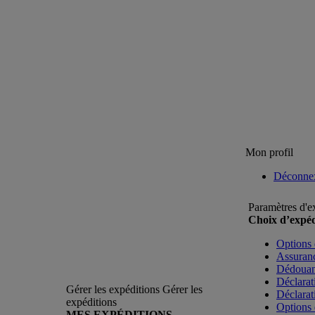
Mon profil
Déconne
Paramètres d'e
Choix d’expéd
Options 
Assuranc
Dédoua
Déclarat
Gérer les expéditions
Gérer les
Déclarat
expéditions
Options 
MES EXPÉDITIONS