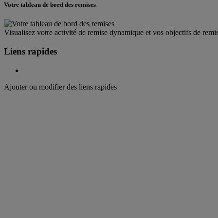
Votre tableau de bord des remises
Visualisez votre activité de remise dynamique et vos objectifs de remis
Liens rapides
Ajouter ou modifier des liens rapides
Bienvenue chez
DHL Express
Rapide, Porte-à-Porte, Livraison par coursier
Bienvenue chez
DHL Express