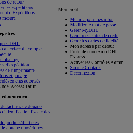
ons de retour
rer les expéditions
Mon profil
ment d'Expéditions
t mesure
Mettre à jour mes infos
s
Modifier le mot de passe
Gérer MyDHL+
egistrés
Gérer mes cartes de crédit
Gérer les cartes de fidélité
mptes DHL
Mon adresse par défaut
ion autorisée du compte
Profil de connexion DHL
Secure
Express
’emballage
Activer les Contrôles Admin
es d’expédition
Société Contacts
es de l’imprimante
Déconnexion
ions et partage
enlèvements autorisés
Undel
Access Tariff
 dédouanement
de factures de douane
d'identification fiscale des
de produits/d’articles
 de douane numériques