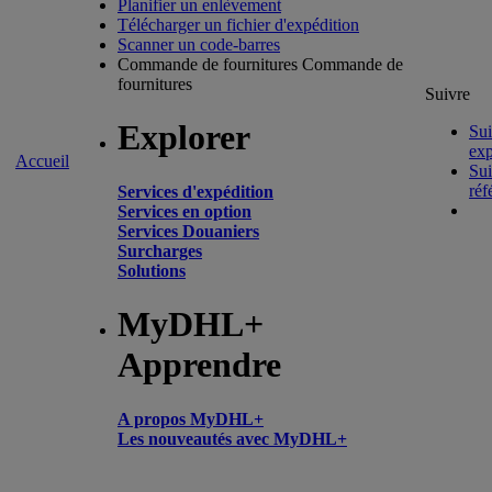
Planifier un enlèvement
Télécharger un fichier d'expédition
Scanner un code-barres
Commande de fournitures
Commande de
fournitures
Suivre
Explorer
Sui
exp
Accueil
Sui
réf
Services d'expédition
Services en option
Services Douaniers
Surcharges
Solutions
MyDHL+
Apprendre
A propos MyDHL+
Les nouveautés avec MyDHL+