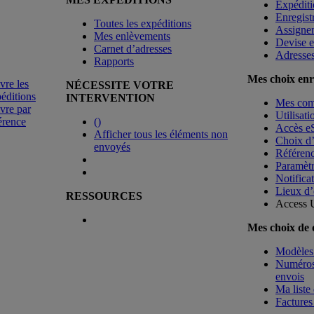
Expéditi
Enregist
Toutes les expéditions
Assigne
Mes enlèvements
Devise e
Carnet d’adresses
Adresse
Rapports
Mes choix enr
vre les
NÉCESSITE VOTRE
éditions
INTERVENTION
Mes co
vre par
Utilisat
érence
(
)
Accès e
Afficher tous les éléments non
Choix d
envoyés
Référenc
Paramètr
Notificat
Lieux d’
RESSOURCES
Access 
Mes choix de
Modèles 
Numéros 
envois
Ma liste 
Factures