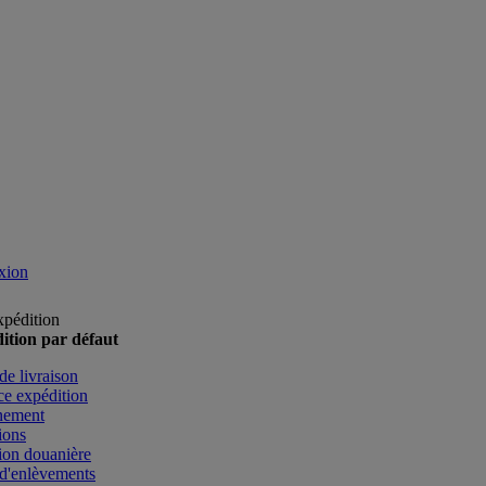
xion
xpédition
ition par défaut
de livraison
e expédition
nement
ions
ion douanière
d'enlèvements