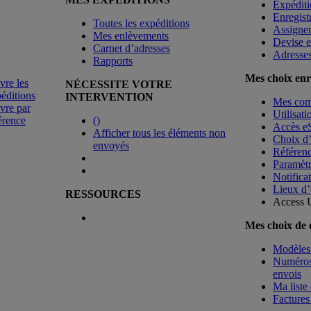
Expéditi
Enregist
Toutes les expéditions
Assigne
Mes enlèvements
Devise e
Carnet d’adresses
Adresse
Rapports
Mes choix enr
vre les
NÉCESSITE VOTRE
éditions
INTERVENTION
Mes co
vre par
Utilisat
érence
(
)
Accès e
Afficher tous les éléments non
Choix d
envoyés
Référenc
Paramètr
Notificat
Lieux d’
RESSOURCES
Access 
Mes choix de
Modèles 
Numéros 
envois
Ma liste 
Factures