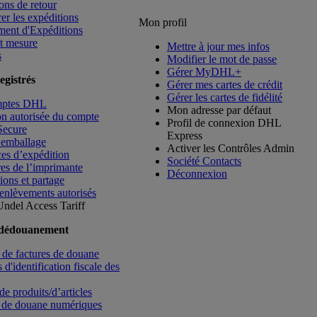
ons de retour
rer les expéditions
Mon profil
ment d'Expéditions
t mesure
Mettre à jour mes infos
s
Modifier le mot de passe
Gérer MyDHL+
egistrés
Gérer mes cartes de crédit
Gérer les cartes de fidélité
mptes DHL
Mon adresse par défaut
ion autorisée du compte
Profil de connexion DHL
Secure
Express
’emballage
Activer les Contrôles Admin
es d’expédition
Société Contacts
es de l’imprimante
Déconnexion
ions et partage
enlèvements autorisés
Undel
Access Tariff
 dédouanement
de factures de douane
d'identification fiscale des
de produits/d’articles
 de douane numériques