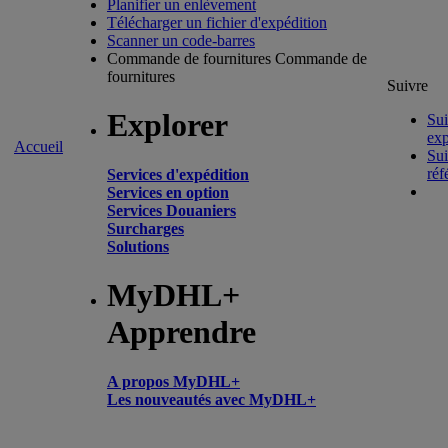
Planifier un enlèvement
Télécharger un fichier d'expédition
Scanner un code-barres
Commande de fournitures
Commande de
fournitures
Suivre
Explorer
Sui
exp
Accueil
Sui
réf
Services d'expédition
Services en option
Services Douaniers
Surcharges
Solutions
MyDHL+
Apprendre
A propos MyDHL+
Les nouveautés avec MyDHL+