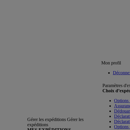
Mon profil
Déconne
Paramètres d'e
Choix d’expéd
Options 
Assuranc
Dédoua
Déclarat
Gérer les expéditions
Gérer les
Déclarat
expéditions
Options 
MES EXPÉDITIONS