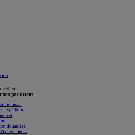
xion
xpédition
ition par défaut
de livraison
e expédition
nement
ions
ion douanière
d'enlèvements