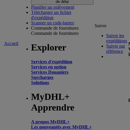
de délai
Planifier un enlèvement
Télécharger un fichier
d'expédition
Scanner un code-barres
Suivre
Commande de fournitures
Commande de fournitures
Suivre les
expéditions
Accueil
Explorer
Suivre par
référence
Services d'expédition
Services en option
Services Douaniers
Surcharges
Solutions
MyDHL+
Apprendre
A propos MyDHL+
Les nouveautés avec MyDHL+