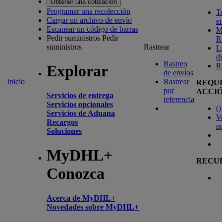
Obtener una cotización
Programar una recolección
T
Cargar un archivo de envío
e
Escanear un código de barras
M
Pedir suministros
Pedir
R
suministros
Rastrear
L
d
Rastreo
R
Explorar
de envíos
Inicio
Rastrear
REQU
por
ACCI
Servicios de entrega
referencia
Servicios opcionales
(
)
Servicios de Aduana
V
Recargos
n
Soluciones
MyDHL+
RECU
Conozca
Acerca de MyDHL+
Novedades sobre MyDHL+