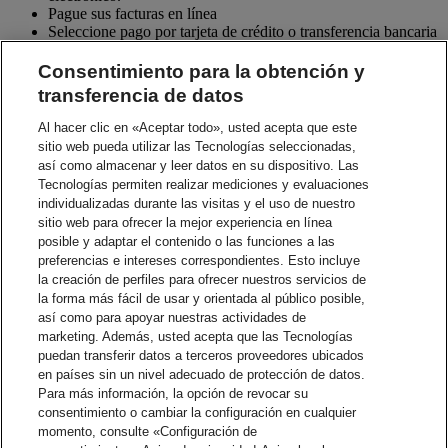
Pague sus facturas en línea
Seleccione pago por tarjeta de crédito o transferencia bancaria
(si aplica)
Descargue facturas y documentos asociados
Consentimiento para la obtención y
Visualice el historial de pagos
transferencia de datos
Elimine las facturas físicas
Registre múltiples cuentas de DHL Express bajo un mismo
Al hacer clic en «Aceptar todo», usted acepta que este
acceso
sitio web pueda utilizar las Tecnologías seleccionadas,
Funciones útiles como la de selección de envíos para mayor
así como almacenar y leer datos en su dispositivo. Las
investigación
Tecnologías permiten realizar mediciones y evaluaciones
Interactúe con el equipo de soporte de facturación de DHL
individualizadas durante las visitas y el uso de nuestro
por consultas sobre facturas
sitio web para ofrecer la mejor experiencia en línea
posible y adaptar el contenido o las funciones a las
Ver/pagar factura
preferencias e intereses correspondientes. Esto incluye
Pague sus facturas de DHL en línea.
la creación de perfiles para ofrecer nuestros servicios de
¿Tiene un número de cuenta de DHL Express? Regístrese para
pagar sus facturas en línea.
la forma más fácil de usar y orientada al público posible,
Crear acceso
así como para apoyar nuestras actividades de
marketing. Además, usted acepta que las Tecnologías
Más Acerca de Facturación electrónica
puedan transferir datos a terceros proveedores ubicados
Preguntas Frecuentes – Pago y facturación
en países sin un nivel adecuado de protección de datos.
Para más información, la opción de revocar su
Archivos para descargar
consentimiento o cambiar la configuración en cualquier
Guía de usuario de DHL MyBill
momento, consulte «Configuración de
Guía de usuario de DHL MyBill