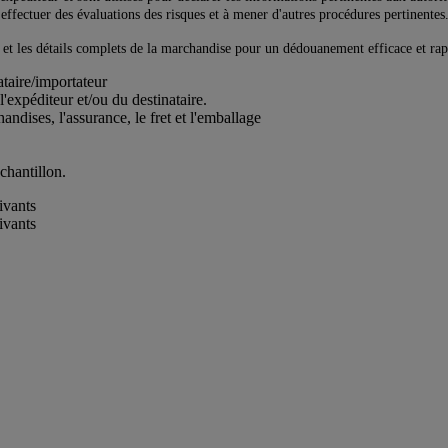
à effectuer des évaluations des risques et à mener d'autres procédures pertinentes
és et les détails complets de la marchandise pour un dédouanement efficace et rap
ataire/importateur
l'expéditeur et/ou du destinataire.
andises, l'assurance, le fret et l'emballage
chantillon.
ivants
ivants