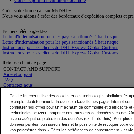
Conseils pour la facturation douanière
Créer votre bordereau sur MyDHL+
Nous vous aidons à créer des bordereaux d'expédition complets et p
Fichiers téléchargeables
Lettre d'indemnisation pour les pays sanctionnés à haut risque
Lettre d'indemnisation pour les pays sanctionnés à haut risque
Instructions pour les clients de DHL Express Global Customs
Instructions pour les clients de DHL Express Global Customs
Retour en haut de page
CONTACT AND SUPPORT
Aide et support
FAQ
Contactez-nous
Rechercher un site
A propos de DHL
LEGAL
Ce site Internet utilise des cookies et des technologies similaires (ci-a
Presse
Conditions générales
exemple, de déterminer la fréquence à laquelle nos pages Internet sont 
Carrières
Garantie Remboursement
configurer nos offres pour un maximum de commodité et d’efficacité et 
Mention Légale
Avis de confidentialité
technologies peuvent comporter des transferts de données vers des 2fo
ALERTES
niveau adéquat de protection des données (ex. États-Unis). Pour plus d
Alerte fraude
données par des fournisseurs tiers et la possibilité de révoquer votre 
Informations Importantes
vos paramètres dans « Gérer les préférences de consentement » et via 