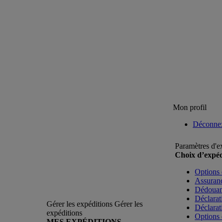
Mon profil
Déconne
Paramètres d'e
Choix d’expéd
Options 
Assuranc
Dédoua
Déclarat
Gérer les expéditions
Gérer les
Déclarat
expéditions
Options 
MES EXPÉDITIONS