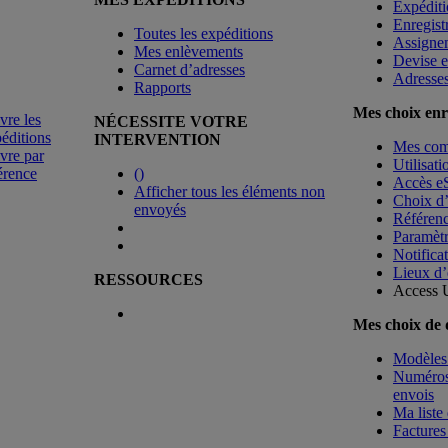
Expéditi
Enregist
Toutes les expéditions
Assigne
Mes enlèvements
Devise e
Carnet d’adresses
Adresse
Rapports
Mes choix enr
vre les
NÉCESSITE VOTRE
éditions
INTERVENTION
Mes co
vre par
Utilisat
érence
(
)
Accès e
Afficher tous les éléments non
Choix d
envoyés
Référenc
Paramètr
Notificat
Lieux d’
RESSOURCES
Access 
Mes choix de
Modèles 
Numéros 
envois
Ma liste 
Factures