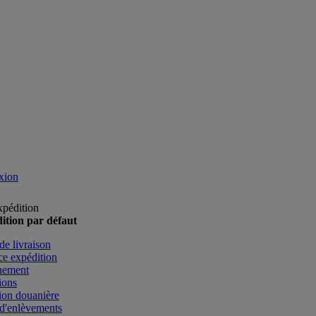
xion
xpédition
ition par défaut
de livraison
e expédition
nement
ions
ion douanière
d'enlèvements