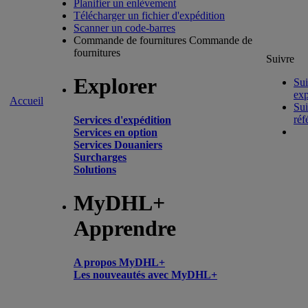
Planifier un enlèvement
Télécharger un fichier d'expédition
Scanner un code-barres
Commande de fournitures
Commande de
fournitures
Suivre
Explorer
Sui
exp
Accueil
Sui
réf
Services d'expédition
Services en option
Services Douaniers
Surcharges
Solutions
MyDHL+
Apprendre
A propos MyDHL+
Les nouveautés avec MyDHL+