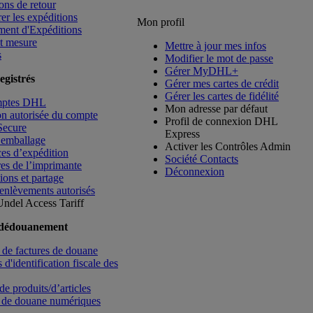
ons de retour
rer les expéditions
Mon profil
ment d'Expéditions
t mesure
Mettre à jour mes infos
s
Modifier le mot de passe
Gérer MyDHL+
egistrés
Gérer mes cartes de crédit
Gérer les cartes de fidélité
mptes DHL
Mon adresse par défaut
ion autorisée du compte
Profil de connexion DHL
Secure
Express
’emballage
Activer les Contrôles Admin
es d’expédition
Société Contacts
es de l’imprimante
Déconnexion
ions et partage
enlèvements autorisés
Undel
Access Tariff
 dédouanement
de factures de douane
d'identification fiscale des
de produits/d’articles
 de douane numériques