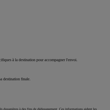
cifiques à la destination pour accompagner l'envoi.
a destination finale.
ités douanières à des fins de dédouanement. Ces informations aident les