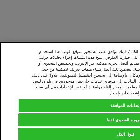
ل الكل"، فإنك توافق على أنه يجوز لموقع الويب هذا استخدام
ا على جهازك الطرفي. تتيح هذه التقنيات إجراء تحليلات فردية
 تقديم أفضل تجربة ممكنة عبر الإنترنت وتخصيص المحتوى أو
نية. يتضمن ذلك أيضًا إنشاء ملفات تعريف لتمكيننا من جعل
إمكان، بالإضافة إلى تحسين أنشطتنا التسويقية. علاوة على ذلك،
نقل البيانات إلى موفري خدمات خارجيين موجودين في بلدان ليس
معلومات وخيار إلغاء موافقتك أو تغيير الإعدادات في أي وقت،
شعار
قانونيإشعار
عدادات الموافقة
رورة القصوى فقط
قبول الكل