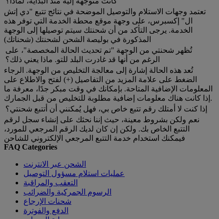
كانت متوجهة إليه منذ البداية، لماذا؟
تعتمد وجهات الاستلام والتوصيل الموضحة في نتائج تتبع "دي إتش
ال" إكسبرس، على وجهة موقع محطة الخدمة التي توفر هذه
الخدمة. يرجى التأكد من أن شحنتك سيتم توصيلها إلى الوجهة
المذكورة في بوليصة الشحن لشحنتك (شحناتك)
تُظهر شحنتي من الوجهة "تم تحديث الحالة المخصصة"، على
الرغم من أنها قد غادرت البلد للتو. ماذا يعني ذلك؟
تُعد هذه الحالة إشارة إلى معالجة التخليص من الوجهة. الرجاء
الضغط على علامة المزيد من التفاصيل (+) لفتح والاطلاع على
المعلومات الإضافية المتاحة. بإمكانك في وقت مبكر جدًا، معرفة ما
إذا كانت هناك معلومات إضافية مطلوبة للتخليص من قبل الجمارك.
إذا كنت لا أمتلك رقم تتبع خاص بي، فهل يُمكنني أن أتتبع شحنتي؟
نعم ولكن بشروط معينة، حيث إننا نحثك على إنشاء سجل لرقم
التتبع الخاص بك. ولكن إن كان لديك الرقم المرجعي للمورد،
فيمكنك استخدام خدمة التتبع المرجعي الإلكتروني للشاحن
FAQ Categories
الشحن عبر الانترنت
عمليات استلام مسؤول التوصيل
التعقب والمراقبة
الرسوم الجمركية والضرائب
شحنات الإرجاع
الدفع والفوترة