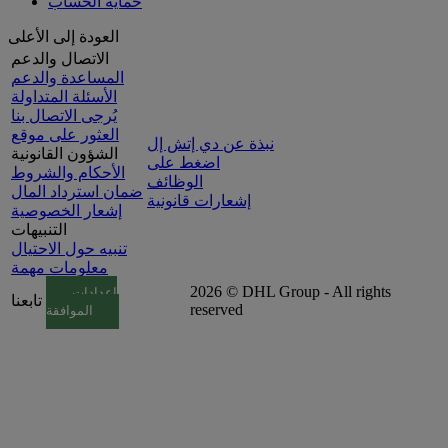
حماية الحساب
العودة إلى الأعلى
الاتصال والدعم
المساعدة والدعم
الأسئلة المتداولة
يُرجى الاتصال بنا
العثور على موقع
نبذة عن دي إتش إل
الشؤون القانونية
اضغط على
الأحكام والشروط
الوظائف
ضمان استرداد المال
إشعارات قانونية
إشعار الخصوصية
التنبيهات
تنبيه حول الاحتيال
معلومات مهمة
2026 © DHL Group - All rights
إعدادات
تابعنا
reserved
الموافقة