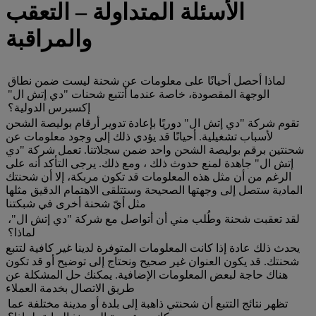
الأسئلة المتداولة – التعقب
والمراقبة
لماذا أحصل أحيانًا على معلومات عن شحنة ليست ضمن نطاق
الوجهة المقصودة، خاصة عندما أتتبع شحنات "دي إتش ال"
إكسبرس الدولية؟
تقوم شركة "دي إتش ال" دوريًا بإعادة تدوير أرقام بوليصة الشحن
لأسباب تشغيلية. أحيانًا قد يؤدي ذلك إلى وجود معلومات عن
شحنتين برقم بوليصة الشحن واحد ضمن سجلاتنا. تعمل شركة "دي
إتش ال" جاهدة لمنع حدوث ذلك ، ومع ذلك. يرجى التأكد أنه على
الرغم من أن مثل هذه المعلومات قد تكون مربكة، إلا أن شحنتك
المادية ستصل إلى وجهتها الصحيحة وستتلقى الاهتمام الدقيق مثلها
مثل أيّ شحنة أخرى في شبكتنا
لقد تعقبت شحنة وطُلب مني أن أتواصل مع شركة "دي إتش ال"،
لماذا؟
يحدث ذلك عادة إذا كانت المعلومات المتوفرة لدينا غير كافية لتتبع
شحنتك. قد يكون العنوان غير صحيح ونحتاج إلى توضيح أو قد تكون
هناك حاجة لبعض المعلومات الإضافية. يمكنك حل المشكلة عن
طريق الاتصال بخدمة العملاء
تظهر نتائج التتبع أن شحنتي ذاهبة إلى بلدة أو مدينة مختلفة عما