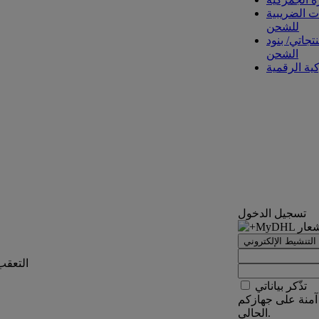
ت الضريبية
للشحن
تجاتي/ بنود
الشحن
كية الرقمية
تسجيل الدخول
التنشيط الإلكتروني
التعقب
تذّكر بياناتي
آمنة على جهازكم
الحالي.