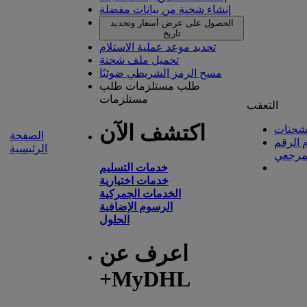
إنشاء شحنة من بيانات مفضلة
الحصول على عرض أسعار وتحديد
تاريخ
تحديد موعد عملية الاستلام
تحميل ملف شحنة
مسح الرمز الشريطي ضوئيًا
طلب مستلزمات
طلب
مستلزمات
التعقب
اكتشف الآن
شحنات
الصفحة
 الرقم
الرئيسية
مرجعي
خدمات التسليم
خدمات اختيارية
الخدمات الجمركية
الرسوم الإضافية
الحلول
اعرف عن
+MyDHL