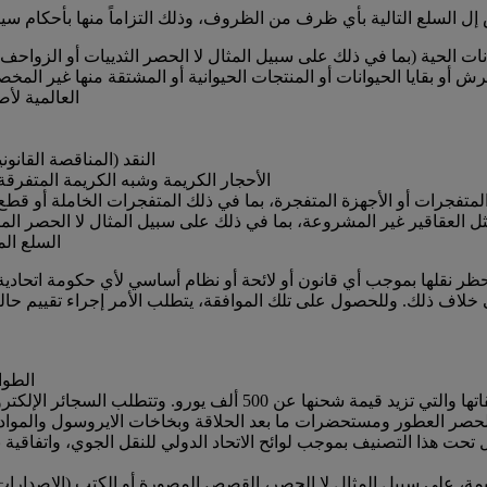
نات الحية (بما في ذلك على سبيل المثال لا الحصر الثدييات أو الزواحف أ
قرش أو بقايا الحيوانات أو المنتجات الحيوانية أو المشتقة منها غير ا
العالمية لأص
النقد (المناقصة القانون
الأحجار الكريمة وشبه الكريمة المتفرقة ق
المتفجرات أو الأجهزة المتفجرة، بما في ذلك المتفجرات الخاملة أو قطع الا
ل العقاقير غير المشروعة، بما في ذلك على سبيل المثال لا الحصر الم
السلع الم
لى خلاف ذلك. وللحصول على تلك الموافقة، يتطلب الأمر إجراء تقييم 
الطواب
ر العطور ومستحضرات ما بعد الحلاقة وبخاخات الايروسول والمواد القاب
تحت هذا التصنيف بموجب لوائح الاتحاد الدولي للنقل الجوي، واتفاقية نق
لقيمة، على سبيل المثال لا الحصر، القصص المصورة أو الكتب (الإصدارات 