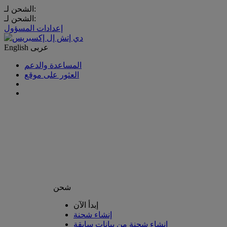
الشحن لـ:
الشحن لـ:
إعدادات المسؤول
عربى
English
المساعدة والدعم
العثور على موقع
شحن
إبدأ الآن
إنشاء شحنة
إنشاء شحنة من بيانات سابقة