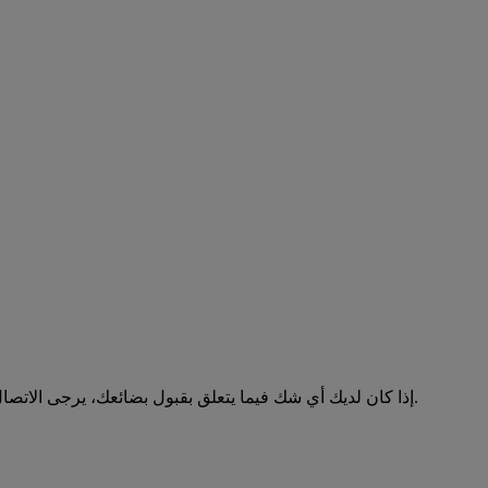
إذا كان لديك أي شك فيما يتعلق بقبول بضائعك، يرجى الاتصال بممثل دي إتش إل قبل الشحن. لمزيد من المعلومات حول الأصناف المحظورة أو المقيدة لكل دولة على حدة، يرجى الاتصال بخدمة العملاء.