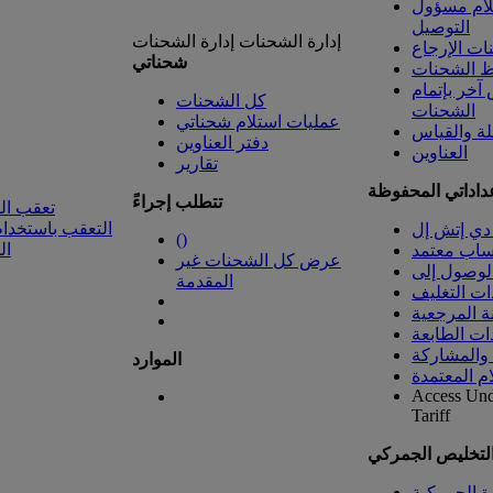
لام مسؤول
التوصيل
إدارة الشحنات
إدارة الشحنات
ت الإرجاع
شحناتي
 الشحنات
خر بإتمام
كل الشحنات
الشحنات
عمليات استلام شحناتي
لة والقياس
دفتر العناوين
العناوين
تقارير
داداتي المحفوظة
تتطلب إجراءً
تعقب ال
التعقب باستخدام
دي إتش إل
(
)
ال
ساب معتمد
عرض كل الشحنات غير
المقدمة
ات التغليف
ة المرجعية
ات الطابعة
 والمشاركة
الموارد
ام المعتمدة
Access Un
Tariff
التخليص الجمركي
رة الجمركية