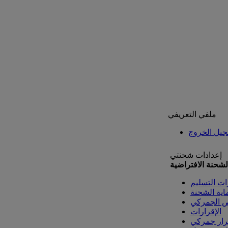
ملفي التعريفي
يل الخروج
إعدادات شحنتي
لشحنة الافتراضية
ات التسليم
اية الشحنة
ص الجمركي
الإقرارات
رار جمركي