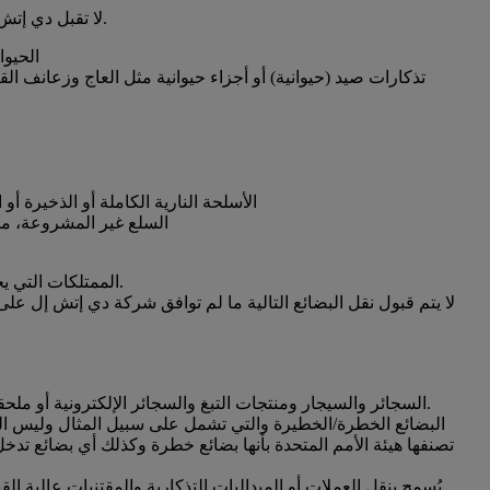
لا تقبل دي إتش إل السلع التالية بأي ظرف من الظروف، وذلك التزاماً منها بأحكام سياستها بعد الأخذ بعين الاعتبار الآثار التشغيلية والقانونية وإدارة المخاطر.
الحيوا
تذكارات صيد (حيوانية) أو أجزاء حيوانية مثل العاج وزعانف ال
الأسلحة النارية الكاملة أو الذخيرة أو 
السلع غير المشروعة، مث
الممتلكات التي يحظر نقلها بموجب أي قانون أو لائحة أو نظام أساسي لأي حكومة اتحادية أو حكومية أو محلية في أية دولة يمكن نقل الشحنة إليها أو من خلالها.
لا يتم قبول نقل البضائع التالية ما لم توافق شركة دي إتش إل ع
السجائر والسيجار ومنتجات التبغ والسجائر الإلكترونية أو ملحقاتها والتي تزيد قيمة شحنها عن 500 ألف يورو. وتتطلب السجائر الإلكترونية وملحقاتها موافقة مسبقة من شركة دي إتش إل إكسبريس.
البضائع الخطرة/الخطيرة والتي تشمل على سبيل المثال وليس الحص
تصنفها هيئة الأمم المتحدة بأنها بضائع خطرة وكذلك أي بضائع تدخل 
يُسمح بنقل العملات أو الميداليات التذكارية والمقتنيات عالية ا