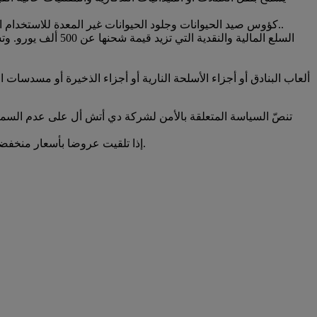
كؤوس صيد الحيوانات وجلود الحيوانات غير المعدة للاستخدام الآدمي الواردة في الملحق الثاني والملحق الثالث من اتفاقية التجارة الدولية في الأنواع المهددة بالانقراض من الحيوانات والنباتات البرية..
السلع المالية والن
ألعاب البنادق أو أجزاء الأسلحة النارية أو أجزاء الذخيرة أو مسدسات ا
تنصّ السياسة المتعلقة بالأمن لشركة دي أتش أل على عدم السماح 
إذا تلقيت عروضا بأسعار منخفضة جدًا للبضائع الموسومة بعلامة تجارية مرموقة تُباع على مواقع التسوق أو عبر قنوات أخرى، فيمكنك مبدئياً أن تفترض أن تلك البضائع مقلدة.