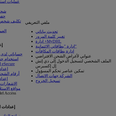
عمليات است
شحنا
حفظ
تكليف شخص آ
ملفي التعريفي
العم
تحديث بياناتي
تغيير كلمة المرور
إدارة +MyDHL
إع
إدارة "بطاقاتي الائتمانية"
إدارة بطاقات المكافآت
حساباتي لدى 
عنواني لأغراض الشحن الافتراضي
استخدام ح
الملف الشخصي لتسجيل الدخول إلى دي إتش
الوصول إلى eSecure
إل إكسبرس
إعداد
تمكين عناصر تحكم المسؤول
أرقام الشحن
الشركة جهات الاتصال
إعداد
تسجيل الخروج
الإشعارات
مواقع الاستل
del
Access
إعدادات 
نماذج الفاتو