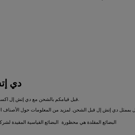
دي إت
قبل قيامكم بالشحن مع دي إتش إل اكسبرس، من المهم التحقق مما إذا كانت موادكم محظورة أو تخضع لقيود.
البضائع المقلدة هي محظورة
البضائع القياسية المقيدة لش