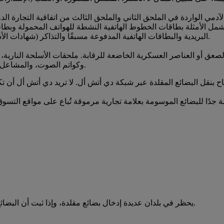
قدية التي تزيد قيمة شحنها عن 500 ألف يورو. وتشمل الأمثلة بطاقات الخطوط الهاتفية النشطة للهو
البريدية والبطاقات الهاتفية المدفوعة مسبقًا والتذاكر (شهادات الأسهم على بياض) والقسائم / الشهادات والطوابع غير المستخدمة.
لصعق أو العناصر العسكرية الخاضعة للرقابة. ملحقات الأسلحة النارية، م
وكواتم الصوت، والمشاعل، والمجلات أو المشابك، وكاتمات الفلاش، وأجهزة تقليل التوقيع.
بنقل البضائع المقلدة عبر شبكة دي أتش أل. لا تريد دي أتش أل أن تكو
يحظر في بلدان عديدة إدخال بضائع مقلدة، وإذا ثبت أن البضائع مقلدة، فإن سلطة الجمارك تقوم بمصادرة البضائع وتغريم المشتري.