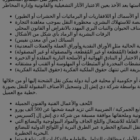
و الأسماك أو اللافقاريات أو البرمائيات أو الحشرات أو الطيور)
لمخصصة للاستهلاك البشري، محظورة النقل بموجب معاهدة التجارة
ناف الحيوان والنبات البري المهدد بالانقراض أو القانون المحلي
الرفات البشرية أو الرماد بأي شكل من الأشكال
السبائك (من أي معدن نفيس)
ية الحالية مثل الأوراق النقدية وأوراق العملة والعملات المعدنية)
طعا (المُقطَّعة أو غير المُقطَّعة، والمصقولة أو غير المصقولة)
ختبار أو البنادق الهوائية أو الأسلحة النارية المقلدة أو الذخيرة
نشطات المخدرة أو المثبطات أو المهلوسة أو القنب أو مشتقاته
زيفة التي تنتهك حقوق الملكية الفكرية (حقوق الملكية الفكرية)
حالة بواسطة شركة دي إتش إل وتسجيل الأصناف المقبولة للنقل بصورة
خطية مع العميل.
التُحف والأعمال الفنية والفنون الجميلة
ع الجمركية / الضريبية التي تزيد قيمة شحنها عن 500 ألف يورو
لة للاشتعال والثلج الجاف والمواد البيولوجية والبضائع التي
ل البضائع الخطرة عبر الطرق البرية أو اللوائح الدولية للبضائع
البحرية الخطيرة.
الأولى) وبطاقات التداول والطوابع والتذكارات التي تبلغ قيمتها