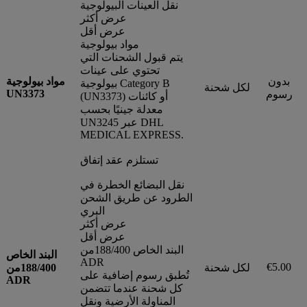
نقل العينات البيولوجية
عرض أكثر
عرض أقل
مواد بيولوجية
يتم قبول الشحنات التي
تحتوي على عينات
بدون
مواد بيولوجية
بيولوجية Category B
لكل شحنة
UN3373
رسوم
(UN3373) أو كائنات
معدلة جينيًا بحسب
UN3245 عبر DHL
MEDICAL EXPRESS.
تستلزم عقد إتفاق
نقل البضائع الخطرة في
الطرود عن طريق الشحن
البري
عرض أكثر
عرض أقل
البند الخاص 188/400من
البند الخاص
ADR
€5.00
لكل شحنة
188/400من
تُطبق رسوم إضافية على
ADR
كل شحنة عندما تتضمن
المناولة الأرضية ونقل