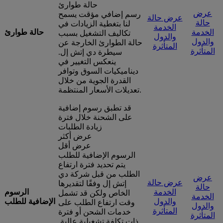
حالة طوارئ
عرض
رسم إضافي مؤقت يسمح
عرض حالة
حالة
لنا بتغطية الزيادات في
الخدمة
الخدمة
حالة طوارئ
تكاليف التشغيل بسبب
والدول
والدول
حالة الطوارئ الخارجة عن
المتأثرة
المتأثرة
سيطرة دي إتش إل.
ينعكس التغيير في
ديناميكيات السوق وتوافر
القدرة الجوية من خلال
تعديلات الأسعار المنتظمة.
قد تطبق رسوم إضافية
على الشحنة خلال فترة
زيادة الطلبات
عرض أكثر
عرض أقل
الرسوم الإضافية للطلب
يتم تحديد فترة ارتفاع
الطلب من قبل شركة دي
عرض
عرض حالة
إتش إل وفقًا لتقديرها
حالة
الخدمة
الرسوم
الخاص ولكن قد تشمل
الخدمة
والدول
الإضافية للطلب
وقت ارتفاع الطلب على
والدول
المتأثرة
خدمات الشحن أو فترة
المتأثرة
ذات تكلفة تشغيلية عالية.