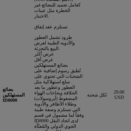
كعامل تجميد للبضائع غير
الخطرة مثل عينات
الاختبار.
تستلزم عقد إتفاق
طرود تشمل العطور
والأدوية الطبية لغرض
البيع بالتجزئة.
عرض أكثر
عرض أقل
بضائع المستهلكين
تُطبق رسوم إضافية على
الشحنات التي تحتوي على
سلع استهلاكية مثل
العطور وعطور ما بعد
بضائع
29.00
الحلاقة وبخاخات الهواء
لكل شحنة
المستهلكين
USD
المضغوط (أيروسولات)
ID8000
وطلاء الأظافر والأدوية
التي تستلزم وصفة طبية
وفقاً لما مشمول في قسم
ID8000 لدى اتحاد النقل
الجوي الدولي والمُعبَّأة