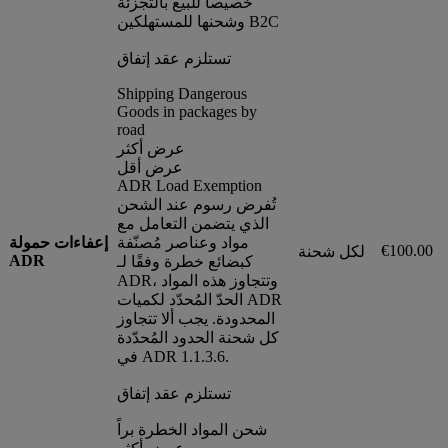
خصيصا للبيع بالتجزئة
وشحنها للمستهلكين B2C
تستلزم عقد إتفاق
Shipping Dangerous
Goods in packages by
road
عرض أكثر
عرض أقل
ADR Load Exemption
تُفرض رسوم عند الشحن
الذي يتضمن التعامل مع
مواد وعناصر مُصنّفة
إعفاءات حمولة
€100.00
لكل شحنة
ADR
كبضائع خطرة وفقًا لـ
ADR، وتتجاوز هذه المواد
الحدّ المُحدّد لكميات ADR
المحدودة. يجب ألا تتجاوز
كل شحنة الحدود المُحدّدة
في ADR 1.1.3.6.
تستلزم عقد إتفاق
شحن المواد الخطرة براً