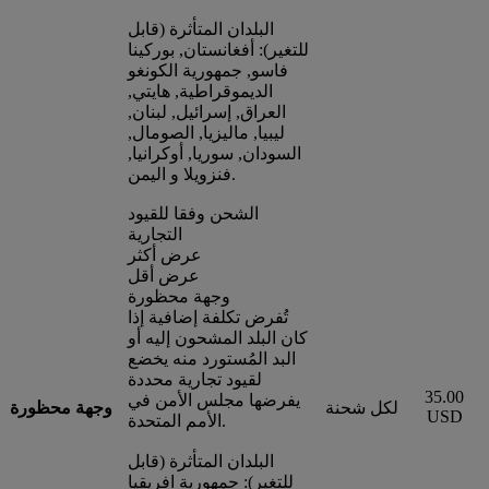
البلدان المتأثرة (قابل
للتغير): أفغانستان, بوركينا
فاسو, جمهورية الكونغو
الديموقراطية, هايتي,
العراق, إسرائيل, لبنان,
ليبيا, ماليزيا, الصومال,
السودان, سوريا, أوكرانيا,
فنزويلا و اليمن.
الشحن وفقا للقيود
التجارية
عرض أكثر
عرض أقل
وجهة محظورة
تُفرض تكلفة إضافية إذا
كان البلد المشحون إليه أو
البد المُستورد منه يخضع
لقيود تجارية محددة
35.00
يفرضها مجلس الأمن في
لكل شحنة
وجهة محظورة
USD
الأمم المتحدة.
البلدان المتأثرة (قابل
للتغير): جمهورية افريقيا