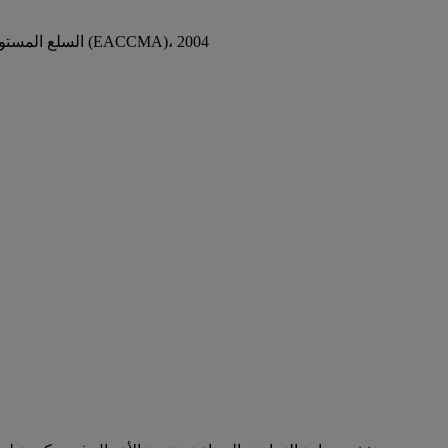
السلع المستوردة من قبل الأشخاص والمؤسسات ذات الامتيازات، حسب ما ورد في الجدول الخامس من قانون إدارة الجمارك لمجتمع شرق أفريقيا (EACCMA)، 2004