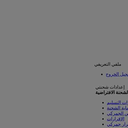
ملفي التعريفي
يل الخروج
إعدادات شحنتي
لشحنة الافتراضية
ات التسليم
اية الشحنة
ص الجمركي
الإقرارات
رار جمركي