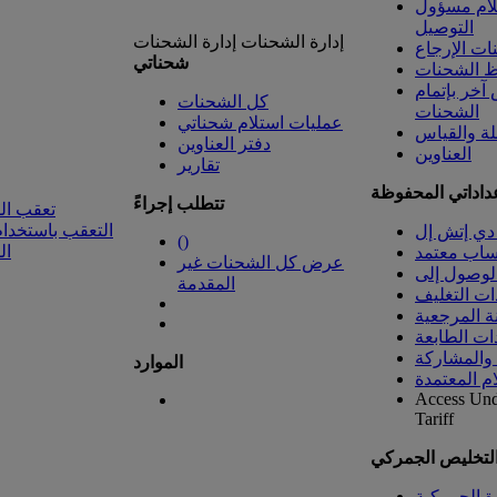
لام مسؤول
التوصيل
إدارة الشحنات
إدارة الشحنات
ت الإرجاع
شحناتي
 الشحنات
خر بإتمام
كل الشحنات
الشحنات
عمليات استلام شحناتي
لة والقياس
دفتر العناوين
العناوين
تقارير
داداتي المحفوظة
تتطلب إجراءً
تعقب ال
التعقب باستخدام
دي إتش إل
(
)
ال
ساب معتمد
عرض كل الشحنات غير
المقدمة
ات التغليف
ة المرجعية
ات الطابعة
 والمشاركة
الموارد
ام المعتمدة
Access Un
Tariff
التخليص الجمركي
رة الجمركية