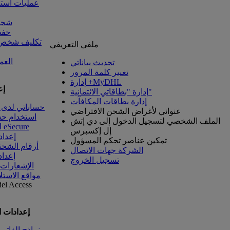
عمليات است
شحنا
حفظ
تكليف شخص آ
ملفي التعريفي
العم
تحديث بياناتي
تغيير كلمة المرور
إدارة +MyDHL
إع
إدارة "بطاقاتي الائتمانية"
إدارة بطاقات المكافآت
حساباتي لدى 
عنواني لأغراض الشحن الافتراضي
استخدام ح
الملف الشخصي لتسجيل الدخول إلى دي إتش
الوصول إلى eSecure
إل إكسبرس
إعداد
تمكين عناصر تحكم المسؤول
أرقام الشحن
الشركة جهات الاتصال
إعداد
تسجيل الخروج
الإشعارات
مواقع الاستل
del
Access
إعدادات 
نماذج الفاتو