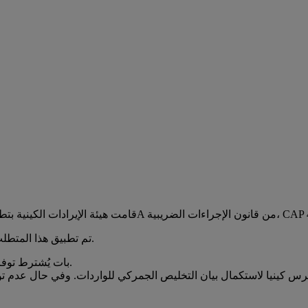
تم تطبيق هذا المتطلب اعتبارًا من يوليو 1, 2025، ويشمل جميع البضائع المستوردة إلى كينيا.
بات يُشترط توفر شهادة منشأ صادرة من جهة مختصة في بلد التصدير لجميع الواردات.