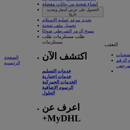
إنشاء شحنة من بيانات مفضلة
الحصول على عرض أسعار وتحديد
تاريخ
تحديد موعد عملية الاستلام
تحميل ملف شحنة
مسح الرمز الشريطي ضوئيًا
طلب مستلزمات
طلب
مستلزمات
التعقب
اكتشف الآن
شحنات
الصفحة
 الرقم
الرئيسية
مرجعي
خدمات التسليم
خدمات اختيارية
الخدمات الجمركية
الرسوم الإضافية
الحلول
اعرف عن
+MyDHL