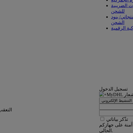
ت الضريبية
للشحن
تجاتي/ بنود
الشحن
كية الرقمية
تسجيل الدخول
التنشيط الإلكتروني
التعقب
تذّكر بياناتي
آمنة على جهازكم
الحالي.