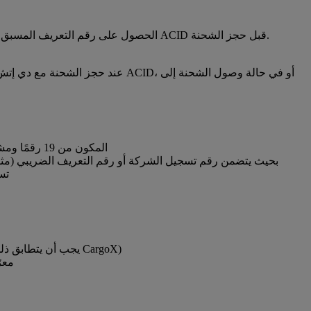
فرضت مصلحة الجمارك المصرية نظام موافقة إلزامي قبل المغادرة، حيث يتطلب إجراء إعلان المعلومات المسبق للشحنة (ACID) الحصول على رقم التعريف المسبق للشحنة ACID قبل حجز الشحنة.
المستورد (في مصر): يجب عليه التسجيل في بوابة Nafeza للحصول على رقم التعريف المسبق للشحنة ACID المكون من 19 رقمًا ومشاركته مع الشاحن فورًا
تس
معرّف المُصدِّر: أدخل رقم تعريف المُصدِّر الخاص بك في حقل رقم تعريف ضريبة القيمة المضافة/الضريبة للشاحن (يجب أن يتطابق ذلك مع تسجيلك في CargoX)
معر