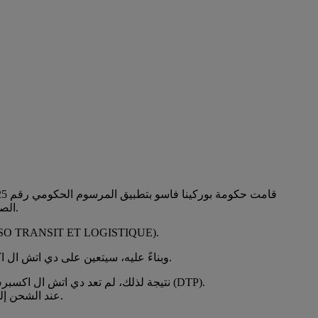
الصيدلانية، والمعدات والمستلزمات الطبية، وكذلك البضائع المقبولة بإعفاء من الرسوم والضرائب الجمركية، عند دخولها إلى بوركينا فاسو.
سيتم تنفيذ إجراءات التخليص الجمركي لهذه الفئات من المنتجات، اعتبارًا من تاريخه وبأثر فوري، من خلال وكالة أنشأتها الحكومة (OGISTIQUE
وبناءً عليه، سيتعين على دي اتش ال اكسبرس بوركينا فاسو تسليم مستندات الشحنات المتأثرة إلى هذه الوكالة الوطنية لمعالجة التخليص الجمركي والتسليم النهائي للعملاء.
نتيجة لذلك، لم تعد دي اتش ال اكسبرس بوركينا فاسو قادرة على تخليص الشحنات الواردة المرسلة باستخدام خدمة دي اتش ال اكسبرس للدفع المسبق للرسوم والضرائب (DTP).
لن يتمكن العملاء بعد الآن من استخدام خدمة DHL Duty Tax Paid (DTP) عند الشحن إلى بوركينا فاسو، حيث سيتم تعطيل الخدمة للشحنات الواردة.