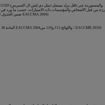
الطرود الفردية حتى وزن 70 كغم وبقيمة إجمالية أقل من 1,000 USD والمستوردة عبر ناقل بريّد مسجل (مثل دي إتش ال اكسبرس)
السلع المستعملة، بما في ذلك المركبات المستعملة (ضمن الجدول الخامس لـ EACCMA 2004)
أكياس البريد والطرود البريدية المستوردة عن طريق البريد (المادة 36 من EACCMA 2004؛ واللوائح 112 و119 من EACCMR 2010)