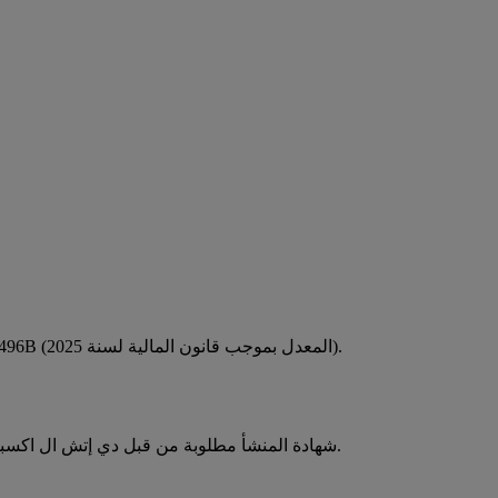
قامت هيئة الإيرادات الكينية بتطبيق شرط إلزامي للحصول على شهادة منشأ، وذلك بموجب المادة 44A من قانون الإجراءات الضريبية، CAP 496B (المعدل بموجب قانون المالية لسنة 2025).
شهادة المنشأ مطلوبة من قبل دي إتش ال اكسبرس كينيا لاستكمال بيان التخليص الجمركي للواردات. وفي حال عدم توفرها، لا يمكن الإفراج عن الشحنات من قبل سلطات الجمارك الكينية.