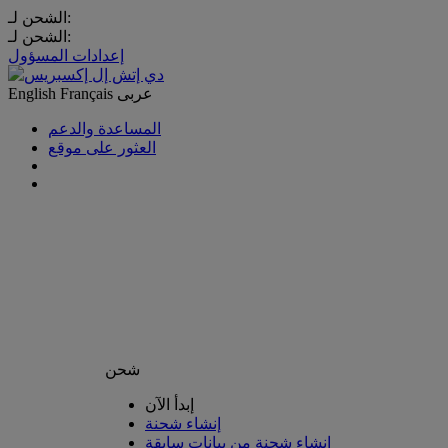
الشحن لـ:
الشحن لـ:
إعدادات المسؤول
عربى
Français
English
المساعدة والدعم
العثور على موقع
شحن
إبدأ الآن
إنشاء شحنة
إنشاء شحنة من بيانات سابقة