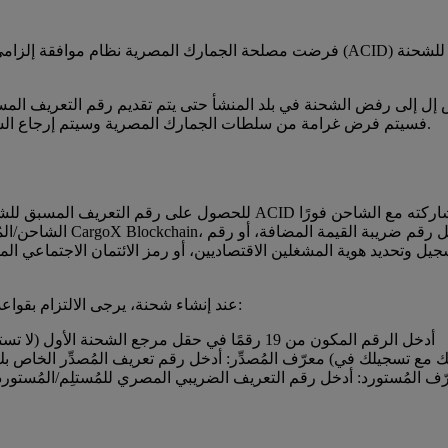
مصر بدون رقم التعريف المسبق للشحنة ACID، فسيتم فرض غرامة من سلطات الجمارك المصرية وسيتم إرجاع الشحنة إلى بلد المنشأ.
الشاحن/المُصدّر: يجب عليه
جيل وتحديد هوية المشغلين الاقتصاديين، أو رمز الائتمان الاجتماعي ا
تعليمات الحجز (إجراء مطلوب في +MyDHL), عند إنشاء شحنة، يرجى الالتزام بقواعد إدخال البيانات التالية:
رقم التعريف المسبق للشحنة ACID: أدخل الرقم المكون من 19 رقمًا في حقل مرجع الشحنة الأول (لا تستخدم حقل المرجع الثاني)
ّف المُستورد: أدخل رقم التعريف الضريبي المصري للمُستلِم/المُستو