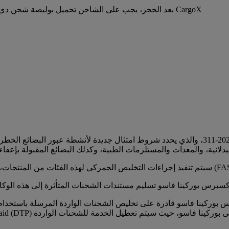
بعد الحجز، يجب على الشاحن تحميل بوليصة شحن دي إتش إل والفاتورة التجارية وأي شهادة منشأ مطلوبة إلى منصة CargoX
قامت حكومة بوركينا فاسو بتطبيق المرسوم الحكومي رقم 2025-311، والذي يحدد شروط امتثال جديد
FASO TRANSIT ET L).