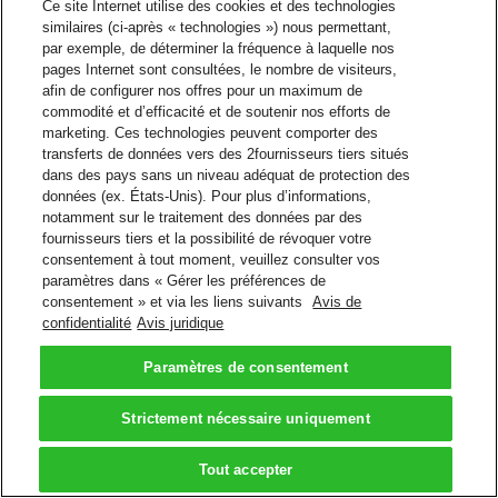
Ce site Internet utilise des cookies et des technologies
Assistant Google
similaires (ci-après « technologies ») nous permettant,
par exemple, de déterminer la fréquence à laquelle nos
Suivre les envois et obtenir les soumissions
pages Internet sont consultées, le nombre de visiteurs,
afin de configurer nos offres pour un maximum de
Tapez ou dites à l'application Assistant Google: "Parlez à
commodité et d’efficacité et de soutenir nos efforts de
DHL Express"
marketing. Ces technologies peuvent comporter des
Dites à Google Home: "Parlez à DHL Express"
transferts de données vers des 2fournisseurs tiers situés
Google Assistant
dans des pays sans un niveau adéquat de protection des
données (ex. États-Unis). Pour plus d’informations,
Retour en haut de page
notamment sur le traitement des données par des
Conditions générales
fournisseurs tiers et la possibilité de révoquer votre
Avis de confidentialité
consentement à tout moment, veuillez consulter vos
2026 © DHL Group - All rights
paramètres dans « Gérer les préférences de
Paramètres de
reserved
consentement » et via les liens suivants
Avis de
consentement
confidentialité
Avis juridique
Paramètres de consentement
Strictement nécessaire uniquement
Tout accepter