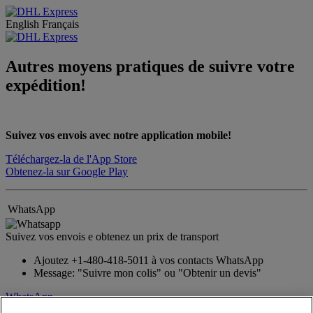
English
Français
Autres moyens pratiques de suivre votre
expédition!
Suivez vos envois avec notre application mobile!
Téléchargez-la de l'App Store
Obtenez-la sur Google Play
WhatsApp
Suivez vos envois e obtenez un prix de transport
Ajoutez +1-480-418-5011 à vos contacts WhatsApp
Message: "Suivre mon colis" ou "Obtenir un devis"
WhatsApp