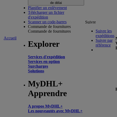
de délai
Planifier un enlèvement
Télécharger un fichier
d'expédition
Scanner un code-barres
Suivre
Commande de fournitures
Suivre les
Commande de fournitures
expéditions
Accueil
Suivre par
Explorer
référence
Services d'expédition
Services en option
Surcharges
Solutions
MyDHL+
Apprendre
A propos MyDHL+
Les nouveautés avec MyDHL+