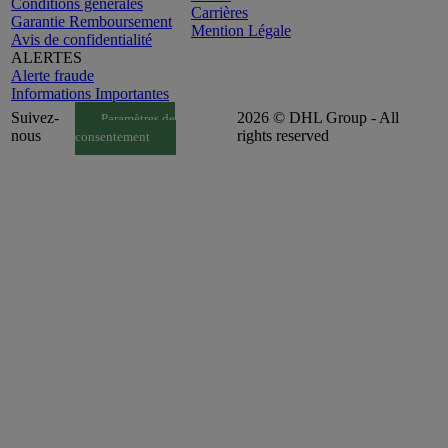
Conditions générales
Carrières
Garantie Remboursement
Mention Légale
Avis de confidentialité
ALERTES
Alerte fraude
Informations Importantes
Suivez-
2026 © DHL Group - All
Paramètres de
nous
rights reserved
consentement