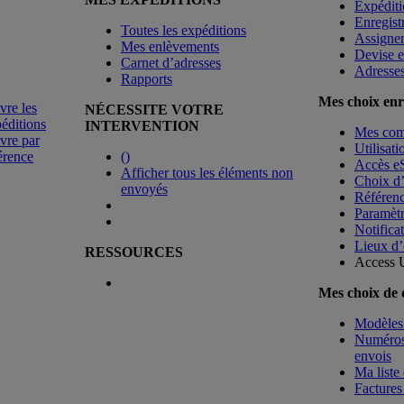
Expéditi
Enregist
Toutes les expéditions
Assigne
Mes enlèvements
Devise e
Carnet d’adresses
Adresse
Rapports
Mes choix enr
vre les
NÉCESSITE VOTRE
éditions
INTERVENTION
Mes co
vre par
Utilisat
érence
(
)
Accès e
Afficher tous les éléments non
Choix d
envoyés
Référenc
Paramètr
Notificat
Lieux d’
RESSOURCES
Access 
Mes choix de
Modèles 
Numéros 
envois
Ma liste 
Factures