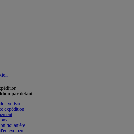
xion
xpédition
ition par défaut
de livraison
e expédition
nement
ions
ion douanière
d'enlèvements