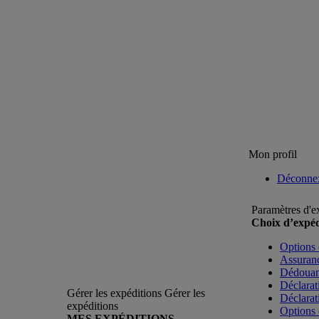
Mon profil
Déconne
Paramètres d'e
Choix d’expéd
Options 
Assuranc
Dédoua
Déclarat
Gérer les expéditions
Gérer les
Déclarat
expéditions
Options 
MES EXPÉDITIONS