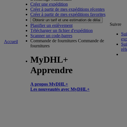
Créer une expédition
Créer à partir de mes expéditions récentes
Créer à partir de mes expéditions favorites
Obtenir un tarif et une estimation de délai
Suivre
Planifier un enlèvement
Télécharger un fichier d'expédition
Sui
Scanner un code-barres
exp
Commande de fournitures
Commande de
Accueil
Sui
fournitures
réf
MyDHL+
Apprendre
A propos MyDHL+
Les nouveautés avec MyDHL+