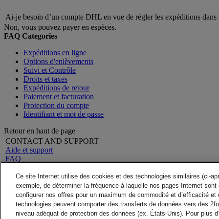
Ai-je besoin d’un compte DHL en vue de régler les expéditions d
Non, vous pouvez payer en espèces.
FAQ Categories
Expéditions en ligne
Options d'enlèvements
Suivi et Contrôle
Droits et taxes
Expéditions de retour
Paiement et facturation
Protection du compte
Identifiant et mot de passe
Retour en haut de page
CONTACT AND SUPPORT
Aide et support
FAQ
Contactez-nous
Rechercher un site
A propos de DHL
Ce site Internet utilise des cookies et des technologies similaires (ci-a
LEGAL
Presse
exemple, de déterminer la fréquence à laquelle nos pages Internet sont 
Conditions générales
Carrières
configurer nos offres pour un maximum de commodité et d’efficacité et 
Garantie Remboursement
Mention Légale
technologies peuvent comporter des transferts de données vers des 2fo
Avis de confidentialité
niveau adéquat de protection des données (ex. États-Unis). Pour plus d