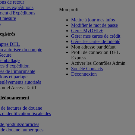
ons de retour
rer les expéditions
Mon profil
ment d'Expéditions
t mesure
Mettre à jour mes infos
s
Modifier le mot de passe
Gérer MyDHL+
egistrés
Gérer mes cartes de crédit
Gérer les cartes de fidélité
mptes DHL
Mon adresse par défaut
ion autorisée du compte
Profil de connexion DHL
Secure
Express
’emballage
Activer les Contrôles Admin
es d’expédition
Société Contacts
es de l’imprimante
Déconnexion
ions et partage
enlèvements autorisés
Undel
Access Tariff
 dédouanement
de factures de douane
d'identification fiscale des
de produits/d’articles
 de douane numériques