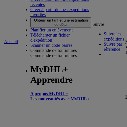
récentes
Créer à partir de mes expéditions
favorites
Obtenir un tarif et une estimation
Suivre
de délai
Planifier un enlèvement
Suivre les
Télécharger un fichier
expéditions
d'expédition
Accueil
Suivre par
Scanner un code-barres
référence
Commande de fournitures
Commande de fournitures
MyDHL+
Apprendre
A propos MyDHL+
Les nouveautés avec MyDHL+