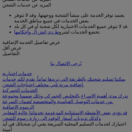
المزيد عن خدمات الشحن
يعتمد توفر الخدمة على منشأ الشحنة ووجهتها، وقد لا تتوفر
بعض الخدمات في جميع مناطق الخدمة.
قد لا تتوفر جميع الخدمات الاختيارية لكل شحنة أو في كل بلد.
.
تخضع الخدمات لشرو
ط دي إتش إل وأحكامها
عرض تفاصيل الخدمة الإضافية
عرض أقل
التفاصيل
يُرجى الاتصال بنا
خدمات اختيارية
يمكننا تسليم شحنتك بالطريقة التي تريدها تماماً. نقدم لكم خدمات
إضافية مرنة تلبي مختلف احتياجات الشحن.
الخدمات الجمركية
ندرك مدى أهمية الإسراع بالتخليص الجمركي وذلك صممنا مجموعة
من خدمات التوصيل القياسية والمتخصصة لضمان السرعة.
الرسوم الإضافية
قد تؤدي بعض الأنشطة الاستثنائية المدعومة بخدماتنا عالية المعايير
وكذلك تذبذبات أسعار الوقود إلى زيارة رسوم الشحن
اختيارك لخدمات التسليم المحلية السريعة يعني أن شحناتك في أيد
أمينة