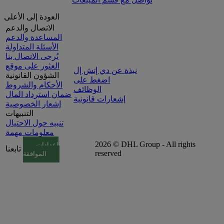
العودة إلى الأعلى
الاتصال والدعم
المساعدة والدعم
الأسئلة المتداولة
يُرجى الاتصال بنا
العثور على موقع
نبذة عن دي إتش إل
الشؤون القانونية
اضغط على
الأحكام والشروط
الوظائف
ضمان استرداد المال
إشعارات قانونية
إشعار الخصوصية
التنبيهات
تنبيه حول الاحتيال
معلومات مهمة
2026 © DHL Group - All rights
إعدادات
تابعنا
reserved
الموافقة