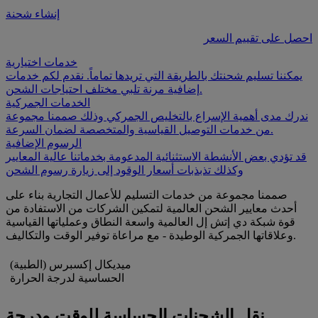
إنشاء شحنة
احصل على تقييم السعر
خدمات اختيارية
يمكننا تسليم شحنتك بالطريقة التي تريدها تماماً. نقدم لكم خدمات
إضافية مرنة تلبي مختلف احتياجات الشحن.
الخدمات الجمركية
ندرك مدى أهمية الإسراع بالتخليص الجمركي وذلك صممنا مجموعة
من خدمات التوصيل القياسية والمتخصصة لضمان السرعة.
الرسوم الإضافية
قد تؤدي بعض الأنشطة الاستثنائية المدعومة بخدماتنا عالية المعايير
وكذلك تذبذبات أسعار الوقود إلى زيارة رسوم الشحن
صممنا مجموعة من خدمات التسليم للأعمال التجارية بناء على
أحدث معايير الشحن العالمية لتمكين الشركات من الاستفادة من
قوة شبكة دي إتش إل العالمية واسعة النطاق وعملياتها القياسية
وعلاقاتها الجمركية الوطيدة - مع مراعاة توفير الوقت والتكاليف.
ميديكال إكسبرس (الطبية)
الحساسية لدرجة الحرارة
نقل الشحنات الحساسة للوقت ودرجة