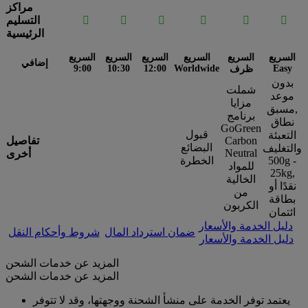
مراكز






التسليم
الرئيسية
السريع
السريع
السريع
السريع
السريع
السريع
إضافي
9:00
10:30
12:00
Worldwide
Easy
ظرف
بدون
شملت
موعد
مزايا
مسبق,
برنامج
نطاق
GoGreen
قبول
التعبئة
Carbon
تفاصيل
البضائع
والتغليف
Neutral
أخرى
500g -
الخطرة
للمواد
25kg,
الخالية
نقدًا أو
من
بطاقة
الكربون
ائتمان
دليل الخدمة والأسعار
ضمان استرداد المال
شروط وأحكام النقل
دليل الخدمة والأسعار
المزيد عن خدمات الشحن
المزيد عن خدمات الشحن
يعتمد توفر الخدمة على منشأ الشحنة ووجهتها، وقد لا تتوفر