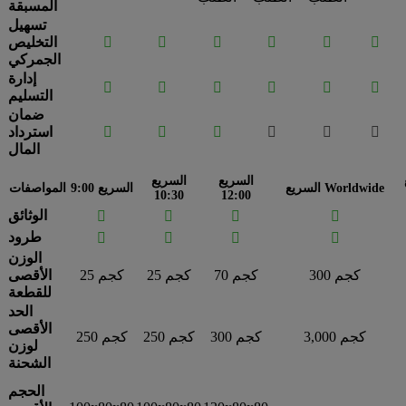
المسبقة
تسهيل






التخليص
الجمركي
إدارة






التسليم
ضمان






استرداد
المال
السريع
السريع
السريع Worldwide
السريع 9:00
المواصفات
10:30
12:00
الوثائق




طرود




الوزن
300 كجم
70 كجم
25 كجم
25 كجم
الأقصى
للقطعة
الحد
الأقصى
3,000 كجم
300 كجم
250 كجم
250 كجم
لوزن
الشحنة
الحجم