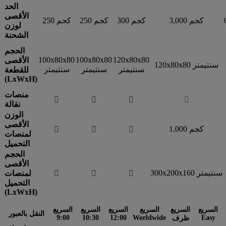
الحد
الأقصى
3,000 كجم
300 كجم
250 كجم
250 كجم
لوزن
الشحنة
الحجم
100x80x80
100x80x80
120x80x80
الأقصى
120x80x80 سنتيمتر
سنتيمتر
سنتيمتر
سنتيمتر
للقطعة
(LxWxH)
منصات




نقالة
الوزن
الأقصى
1,000 كجم



لمنصات
التحميل
الحجم
الأقصى
300x200x160 سنتيمتر



لمنصات
التحميل
(LxWxH)
السريع
السريع
السريع
السريع
السريع
السريع
النقل بالعبور
9:00
10:30
12:00
Worldwide
Easy
ظرف