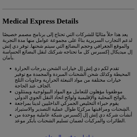
Medical Express Details
يعد هذا حلاً مثاليًا للشركات التي تحتاج إلى برنامج مصمم خصيصًا
لدعم التجارب السريرية بناءً على مجموعة عوامل منها مدة التجربة
والموقع الجغرافي وحجم البضائع التي سيتم شحنها. توفر دي إتش
إل ميديكال إكسبرس كل ما تحتاجه شركتك لنقل البضائع الحساسة
بأمان.
تقدم لكم دي إتش إل خيارات الشحن بدرجات الحرارة
المحيطة وكذلك شحن الشحنات المبردة والمجمدة مع توفير
خيارات مختلفة من مواد التبعئة الحرارية وحاويات الثلج
الجاف عند الحاجة.
موظفونا مؤهلون للتعامل مع المواد البيولوجية ويمتثلون
بالوائح المحلية والإقليمية ولوائح اتحاد النقل الجوي الدولي.
يقوم خبراء التخليص الجمركي الداخليين لدينا بمراجعة
الشحنات ومراقبتها مركزيًا طوال عملية التصدير والاستيراد.
أنشأت شركة دي إتش إل إكسبرس شبكة عاملية موحدة من
الطائرات والمركبات لضمان تسليم الشحنات بأبكر موعد.
تواصل مع قسم المبيعات