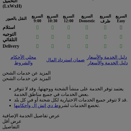
التحميل
(LxWxH)
السريع
السريع
السريع
السريع
السريع
السريع
النقل بالعبور
9:00
10:30
12:00
Domestic
Easy
ظرف
استلام






التوجيه






التلقائي
Delivery






دليل الخدمة والأسعار
محلي الأحكام
ضمان استرداد المال
دليل الخدمة والأسعار
والشروط
المزيد عن خدمات الشحن
المزيد عن خدمات الشحن
يعتمد توفر الخدمة على منشأ الشحنة ووجهتها، وقد لا تتوفر
بعض الخدمات في جميع مناطق الخدمة.
قد لا تتوفر جميع الخدمات الاختيارية لكل شحنة أو في كل بلد.
.
تخضع الخدمات لشرو
ط دي إتش إل وأحكامها
عرض تفاصيل الخدمة الإضافية
عرض أقل
التفاصيل