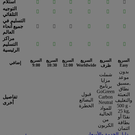
استلام






التوجيه






التلقائي
التسليم في






جميع أنحاء
العالم
مراكز






التسليم
الرئيسية
السريع
السريع
السريع
السريع
السريع
السريع
إضافي
9:00
10:30
12:00
Worldwide
Easy
ظرف
بدون
شملت
موعد
مزايا
مسبق,
برنامج
نطاق
GoGreen
قبول
التعبئة
Carbon
تفاصيل
البضائع
والتغليف
Neutral
أخرى
500 g -
الخطرة
للمواد
25 kg,
الخالية
نقدًا أو
من
بطاقة
الكربون
ائتمان
دليل الخدمة والأسعار