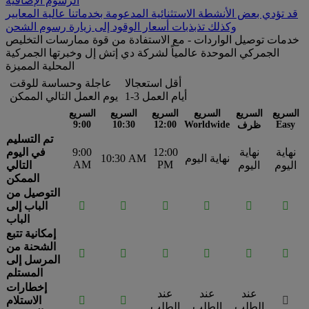
الرسوم الإضافية
قد تؤدي بعض الأنشطة الاستثنائية المدعومة بخدماتنا عالية المعايير
وكذلك تذبذبات أسعار الوقود إلى زيارة رسوم الشحن
خدمات توصيل الواردات - مع الاستفادة من قوة ممارسات التخليص
الجمركي الموحدة عالمياً لشركة دي إتش إل وخبرتها الجمركية
المحلية المميزة
أقل استعجالا
عاجلة وحساسة للوقت
1-3 أيام العمل
يوم العمل التالي الممكن
السريع
السريع
السريع
السريع
السريع
السريع
9:00
10:30
12:00
Worldwide
Easy
ظرف
تم التسليم
نهاية
نهاية
12:00
9:00
في اليوم
نهاية اليوم
10:30 AM
AM
PM
اليوم
اليوم
التالي
الممكن
التوصيل من






الباب إلى
الباب
إمكانية تتبع
الشحنة من






المرسل إلى
المستلم
إخطارات
عند
عند
عند



الاستلام
الطلب
الطلب
الطلب