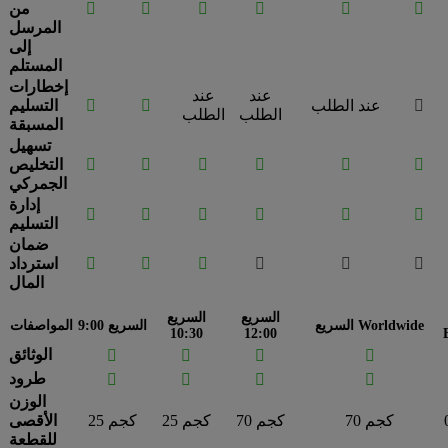






من
المرسل
إلى
المستلم
إخطارات
عند
عند

عند الطلب


التسليم
الطلب
الطلب
المسبقة
تسهيل






التخليص
الجمركي
إدارة






التسليم
ضمان






استرداد
المال
السريع
السريع
السريع Worldwide
السريع 9:00
المواصفات
10:30
12:00
الوثائق




طرود




الوزن
70 كجم
70 كجم
25 كجم
25 كجم
الأقصى
للقطعة