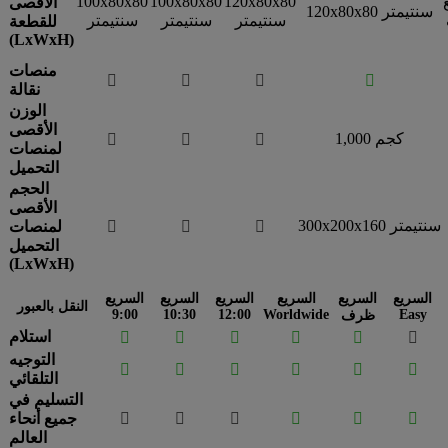
100x80x80
100x80x80
120x80x80
الأقصى
120x80x80 سنتيمتر
سنتيمتر
سنتيمتر
سنتيمتر
للقطعة
(LxWxH)
منصات




نقالة
الوزن
الأقصى
1,000 كجم



لمنصات
التحميل
الحجم
الأقصى
300x200x160 سنتيمتر



لمنصات
التحميل
(LxWxH)
السريع
السريع
السريع
السريع
السريع
السريع
النقل بالعبور
9:00
10:30
12:00
Worldwide
Easy
ظرف
استلام






التوجيه






التلقائي
التسليم في






جميع أنحاء
العالم