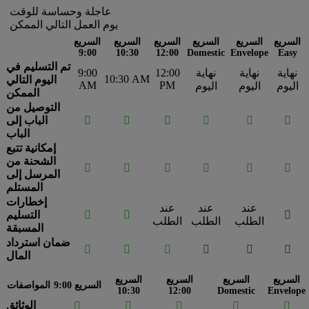
عاجلة وحساسة للوقت
يوم العمل التالي الممكن
السريع
السريع
السريع
السريع
السريع
السريع
9:00
10:30
12:00
Domestic
Envelope
Easy
تم التسليم في
نهاية
نهاية
نهاية
12:00
9:00
10:30 AM
اليوم التالي
AM
PM
اليوم
اليوم
اليوم
الممكن
التوصيل من






الباب إلى
الباب
إمكانية تتبع
الشحنة من






المرسل إلى
المستلم
إخطارات
عند
عند
عند



التسليم
الطلب
الطلب
الطلب
المسبقة
ضمان استرداد






المال
السريع
السريع
السريع
السريع
السريع 9:00
المواصفات
10:30
12:00
Domestic
Envelope
الوثائق




