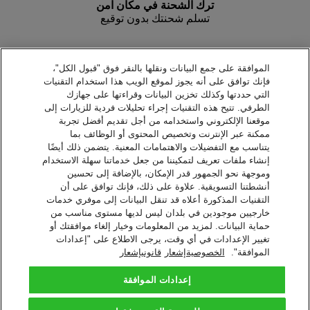
ترك الشحنة في مكان آمن
تسلم شحنتك بدون توقيع
ترك الشحنة من الجار أو الحارس
الموافقة على جمع البيانات ونقلها بالنقر فوق "قبول الكل"،
إترك شحنتك مع شخص معين
فإنك توافق على أنه يجوز لموقع الويب هذا استخدام التقنيات
التي حددتها وكذلك تخزين البيانات وقراءتها على جهازك
الطرفي. تتيح هذه التقنيات إجراء تحليلات فردية للزيارات إلى
مركز خدمة دي إتش ال أو خزانة
موقعنا الإلكتروني واستخدامه من أجل تقديم أفضل تجربة
إستلم شحنتك من أقرب مركز خدمة دي إتش ال أو خزانة
ممكنة عبر الإنترنت وتخصيص المحتوى أو الوظائف بما
يتناسب مع التفضيلات والاهتمامات المعنية. يتضمن ذلك أيضًا
إنشاء ملفات تعريف لتمكيننا من جعل خدماتنا سهلة الاستخدام
عنوان آخر
وموجهة نحو الجمهور قدر الإمكان، بالإضافة إلى تحسين
أرسل شحنتك لعنوان آخر جديد
أنشطتنا التسويقية. علاوة على ذلك، فإنك توافق على أن
التقنيات المذكورة أعلاه قد تنقل البيانات إلى موفري خدمات
خارجيين موجودين في بلدان ليس لديها مستوى مناسب من
حفظ للعطلة
حماية البيانات. لمزيد من المعلومات وخيار إلغاء موافقتك أو
سنحتفظ بشحنتك أثناء غيابك في عطلتك
تغيير الإعدادات في أي وقت، يرجى الاطلاع على "إعدادات
الموافقة".
الخصوصيةإشعار
قانونيإشعار
يمكنك إدارة شحناتك مع خدمة التوصيل عند الطلب.
قم بتسجيل الاشتراك الآن
إعدادات الموافقة
العودة إلى الأعلى