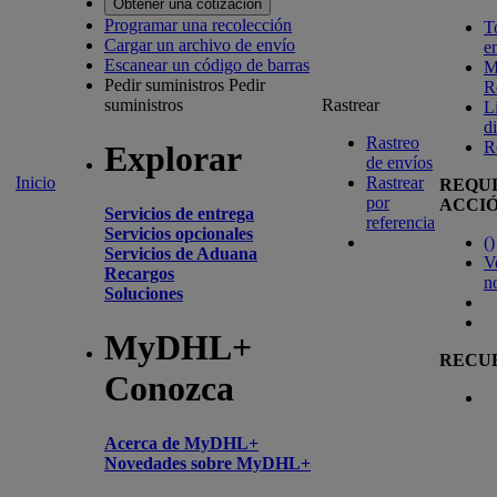
Obtener una cotización
Programar una recolección
T
Cargar un archivo de envío
e
Escanear un código de barras
M
Pedir suministros
Pedir
R
suministros
Rastrear
L
d
Rastreo
R
Explorar
de envíos
Inicio
Rastrear
REQU
por
ACCI
Servicios de entrega
referencia
Servicios opcionales
(
)
Servicios de Aduana
V
Recargos
n
Soluciones
MyDHL+
RECU
Conozca
Acerca de MyDHL+
Novedades sobre MyDHL+