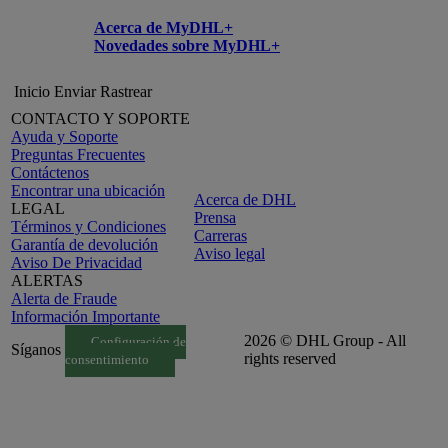
Acerca de MyDHL+
Novedades sobre MyDHL+
Inicio
Enviar
Rastrear
CONTACTO Y SOPORTE
Ayuda y Soporte
Preguntas Frecuentes
Contáctenos
Encontrar una ubicación
Acerca de DHL
LEGAL
Prensa
Términos y Condiciones
Carreras
Garantía de devolución
Aviso legal
Aviso De Privacidad
ALERTAS
Alerta de Fraude
Información Importante
2026 © DHL Group - All
Configuración de
Síganos
rights reserved
consentimiento