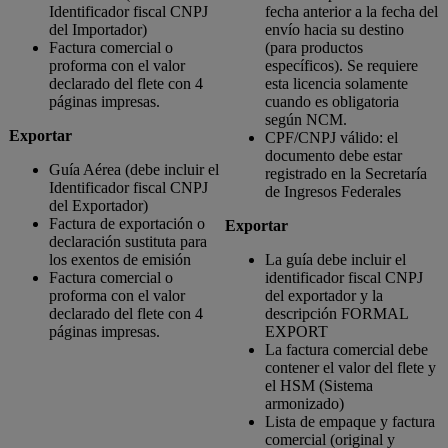
Identificador fiscal CNPJ
fecha anterior a la fecha del
del Importador)
envío hacia su destino
Factura comercial o
(para productos
proforma con el valor
específicos). Se requiere
declarado del flete con 4
esta licencia solamente
páginas impresas.
cuando es obligatoria
según NCM.
Exportar
CPF/CNPJ válido: el
documento debe estar
Guía Aérea (debe incluir el
registrado en la Secretaría
Identificador fiscal CNPJ
de Ingresos Federales
del Exportador)
Factura de exportación o
Exportar
declaración sustituta para
los exentos de emisión
La guía debe incluir el
Factura comercial o
identificador fiscal CNPJ
proforma con el valor
del exportador y la
declarado del flete con 4
descripción FORMAL
páginas impresas.
EXPORT
La factura comercial debe
contener el valor del flete y
el HSM (Sistema
armonizado)
Lista de empaque y factura
comercial (original y