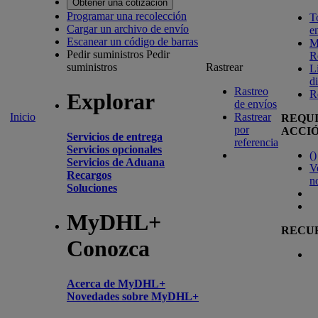
Obtener una cotización
Programar una recolección
T
Cargar un archivo de envío
e
Escanear un código de barras
M
Pedir suministros
Pedir
R
suministros
Rastrear
L
d
Rastreo
R
Explorar
de envíos
Inicio
Rastrear
REQU
por
ACCI
Servicios de entrega
referencia
Servicios opcionales
(
)
Servicios de Aduana
V
Recargos
n
Soluciones
MyDHL+
RECU
Conozca
Acerca de MyDHL+
Novedades sobre MyDHL+