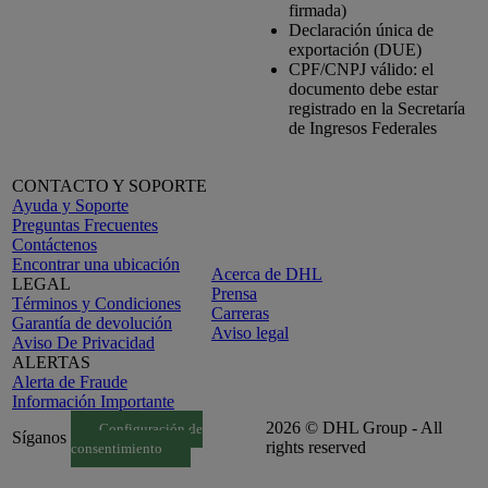
firmada)
Declaración única de
exportación (DUE)
CPF/CNPJ válido: el
documento debe estar
registrado en la Secretaría
de Ingresos Federales
CONTACTO Y SOPORTE
Ayuda y Soporte
Preguntas Frecuentes
Contáctenos
Encontrar una ubicación
Acerca de DHL
LEGAL
Prensa
Términos y Condiciones
Carreras
Garantía de devolución
Aviso legal
Aviso De Privacidad
ALERTAS
Alerta de Fraude
Información Importante
2026 © DHL Group - All
Configuración de
Síganos
rights reserved
consentimiento