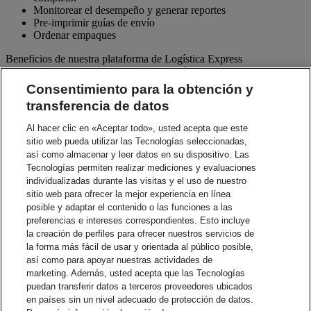
Monitorear el desempeño y generar reportes
Pre-imprimir guías de envío
Ordenar empaques
Beneficios de nuestra plataforma de Logística Express
Beneficios de nuestra plataforma de Logística Express
Consentimiento para la obtención y
Procesos ágiles - Programe recolecciones para diferentes
transferencia de datos
flujos de procesos de envío y retorno de una sola vez. Tenga
acceso a proveedores tercerizados y de reparación.
Al hacer clic en «Aceptar todo», usted acepta que este
Exactitud - Nuestra validación electrónica de direcciones
sitio web pueda utilizar las Tecnologías seleccionadas,
asegura la exactitud.
así como almacenar y leer datos en su dispositivo. Las
Notificaciones - Posibilidad de configurar notificaciones vía
Tecnologías permiten realizar mediciones y evaluaciones
email por documentos de envío e instrucciones a sus clientes y
individualizadas durante las visitas y el uso de nuestro
proveedores.
Visibilidad - Verifique minuto a minuto el estado de cada
sitio web para ofrecer la mejor experiencia en línea
envío y vea los detalles de rastreo.
posible y adaptar el contenido o las funciones a las
Reportes - Reportes en línea muy fáciles de usar, que pueden
preferencias e intereses correspondientes. Esto incluye
ser descargados para cubrir sus necesidades de análisis del
la creación de perfiles para ofrecer nuestros servicios de
negocio.
la forma más fácil de usar y orientada al público posible,
Capacidades de Integración - Ayuda a aumentar la eficiencia
así como para apoyar nuestras actividades de
utilizando su sistema interno.
marketing. Además, usted acepta que las Tecnologías
puedan transferir datos a terceros proveedores ubicados
Contacte al Depto de Ventas
en países sin un nivel adecuado de protección de datos.