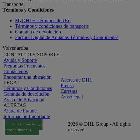
Transporte.
Términos y Condiciones
MyDHL+ Términos de Uso
Términos y condiciones de transporte
Garantía de devolución
Factura Digital de Aduanas Términos y Condiciones
Volver arriba
CONTACTO Y SOPORTE
Ayuda y Soporte
Preguntas Frecuentes
Contáctenos
Encontrar una ubicación
Acerca de DHL
LEGAL
Prensa
Términos y Condiciones
Carreras
Garantía de devolución
Aviso legal
Aviso De Privacidad
ALERTAS
Alerta de Fraude
Información Importante
2026 © DHL Group - All rights
Configuración de
reserved
consentimiento