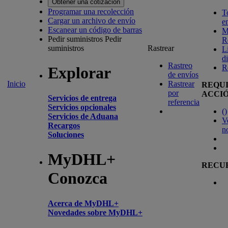
Obtener una cotización
Programar una recolección
T
Cargar un archivo de envío
e
Escanear un código de barras
M
Pedir suministros
Pedir
R
suministros
Rastrear
L
d
Rastreo
R
Explorar
de envíos
Inicio
Rastrear
REQU
por
ACCI
Servicios de entrega
referencia
Servicios opcionales
(
)
Servicios de Aduana
V
Recargos
n
Soluciones
MyDHL+
RECU
Conozca
Acerca de MyDHL+
Novedades sobre MyDHL+