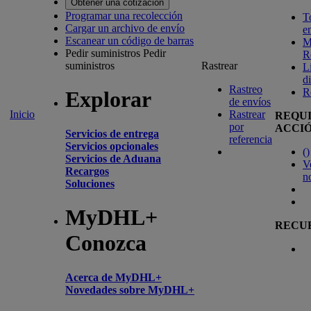
Obtener una cotización
Programar una recolección
T
Cargar un archivo de envío
e
Escanear un código de barras
M
Pedir suministros
Pedir
R
suministros
Rastrear
L
d
Rastreo
R
Explorar
de envíos
Inicio
Rastrear
REQU
por
ACCI
Servicios de entrega
referencia
Servicios opcionales
(
)
Servicios de Aduana
V
Recargos
n
Soluciones
MyDHL+
RECU
Conozca
Acerca de MyDHL+
Novedades sobre MyDHL+