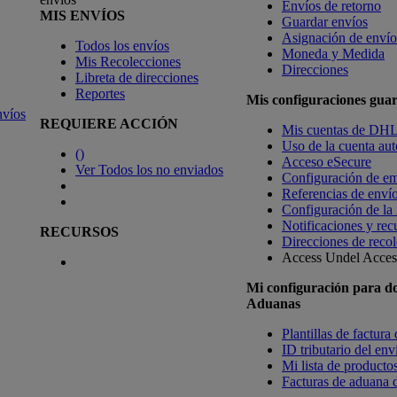
Envíos de retorno
MIS ENVÍOS
Guardar envíos
Asignación de envío
Todos los envíos
Moneda y Medida
Mis Recolecciones
Direcciones
Libreta de direcciones
Reportes
Mis configuraciones gua
nvíos
REQUIERE ACCIÓN
Mis cuentas de DH
Uso de la cuenta aut
(
)
Acceso eSecure
Ver Todos los no enviados
Configuración de em
Referencias de enví
Configuración de la
Notificaciones y rec
RECURSOS
Direcciones de recol
Access Undel
Access
Mi configuración para d
Aduanas
Plantillas de factura
ID tributario del en
Mi lista de productos
Facturas de aduana d