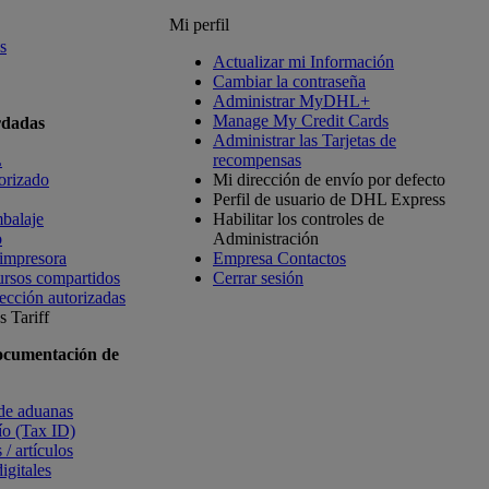
Mi perfil
s
Actualizar mi Información
Cambiar la contraseña
Administrar MyDHL+
Manage My Credit Cards
rdadas
Administrar las Tarjetas de
L
recompensas
orizado
Mi dirección de envío por defecto
Perfil de usuario de DHL Express
balaje
Habilitar los controles de
o
Administración
 impresora
Empresa Contactos
ursos compartidos
Cerrar sesión
ección autorizadas
 Tariff
ocumentación de
 de aduanas
vío (Tax ID)
 / artículos
igitales