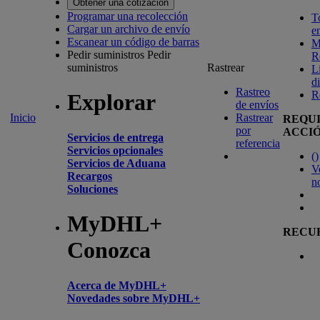
Obtener una cotización
Programar una recolección
T
Cargar un archivo de envío
e
Escanear un código de barras
M
Pedir suministros
Pedir
R
suministros
Rastrear
L
d
Rastreo
R
Explorar
de envíos
Inicio
Rastrear
REQU
por
ACCI
Servicios de entrega
referencia
Servicios opcionales
(
)
Servicios de Aduana
V
Recargos
n
Soluciones
MyDHL+
RECU
Conozca
Acerca de MyDHL+
Novedades sobre MyDHL+