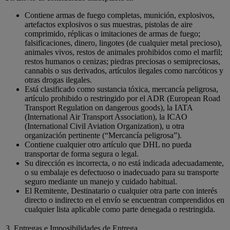
Contiene armas de fuego completas, munición, explosivos,
artefactos explosivos o sus muestras, pistolas de aire
comprimido, réplicas o imitaciones de armas de fuego;
falsificaciones, dinero, lingotes (de cualquier metal precioso),
animales vivos, restos de animales prohibidos como el marfil;
restos humanos o cenizas; piedras preciosas o semipreciosas,
cannabis o sus derivados, artículos ilegales como narcóticos y
otras drogas ilegales.
Está clasificado como sustancia tóxica, mercancía peligrosa,
artículo prohibido o restringido por el ADR (European Road
Transport Regulation on dangerous goods), la IATA
(International Air Transport Association), la ICAO
(International Civil Aviation Organization), u otra
organización pertinente (“Mercancía peligrosa”).
Contiene cualquier otro artículo que DHL no pueda
transportar de forma segura o legal.
Su dirección es incorrecta, o no está indicada adecuadamente,
o su embalaje es defectuoso o inadecuado para su transporte
seguro mediante un manejo y cuidado habitual.
El Remitente, Destinatario o cualquier otra parte con interés
directo o indirecto en el envío se encuentran comprendidos en
cualquier lista aplicable como parte denegada o restringida.
3. Entregas e Imposibilidades de Entrega