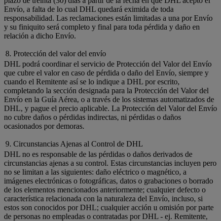
plazo de treinta (30) días a partir de la fecha en que DHL aceptó el
Envío, a falta de lo cual DHL quedará eximida de toda
responsabilidad. Las reclamaciones están limitadas a una por Envío
y su finiquito será completo y final para toda pérdida y daño en
relación a dicho Envío.
8. Protección del valor del envío
DHL podrá coordinar el servicio de Protección del Valor del Envío
que cubre el valor en caso de pérdida o daño del Envío, siempre y
cuando el Remitente así se lo indique a DHL por escrito,
completando la sección designada para la Protección del Valor del
Envío en la Guía Aérea, o a través de los sistemas automatizados de
DHL, y pague el precio aplicable. La Protección del Valor del Envío
no cubre daños o pérdidas indirectas, ni pérdidas o daños
ocasionados por demoras.
9. Circunstancias Ajenas al Control de DHL
DHL no es responsable de las pérdidas o daños derivados de
circunstancias ajenas a su control. Estas circunstancias incluyen pero
no se limitan a las siguientes: daño eléctrico o magnético, a
imágenes electrónicas o fotográficas, datos o grabaciones o borrado
de los elementos mencionados anteriormente; cualquier defecto o
característica relacionada con la naturaleza del Envío, incluso, si
estos son conocidos por DHL; cualquier acción u omisión por parte
de personas no empleadas o contratadas por DHL - ej. Remitente,