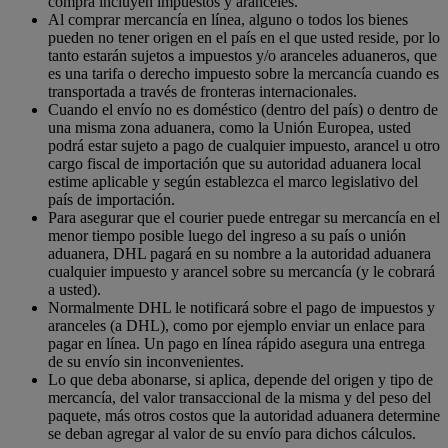
compra incluyen impuestos y aranceles.
Al comprar mercancía en línea, alguno o todos los bienes
pueden no tener origen en el país en el que usted reside, por lo
tanto estarán sujetos a impuestos y/o aranceles aduaneros, que
es una tarifa o derecho impuesto sobre la mercancía cuando es
transportada a través de fronteras internacionales.
Cuando el envío no es doméstico (dentro del país) o dentro de
una misma zona aduanera, como la Unión Europea, usted
podrá estar sujeto a pago de cualquier impuesto, arancel u otro
cargo fiscal de importación que su autoridad aduanera local
estime aplicable y según establezca el marco legislativo del
país de importación.
Para asegurar que el courier puede entregar su mercancía en el
menor tiempo posible luego del ingreso a su país o unión
aduanera, DHL pagará en su nombre a la autoridad aduanera
cualquier impuesto y arancel sobre su mercancía (y le cobrará
a usted).
Normalmente DHL le notificará sobre el pago de impuestos y
aranceles (a DHL), como por ejemplo enviar un enlace para
pagar en línea. Un pago en línea rápido asegura una entrega
de su envío sin inconvenientes.
Lo que deba abonarse, si aplica, depende del origen y tipo de
mercancía, del valor transaccional de la misma y del peso del
paquete, más otros costos que la autoridad aduanera determine
se deban agregar al valor de su envío para dichos cálculos.