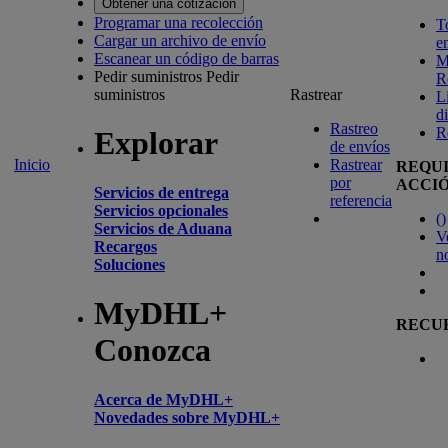
Obtener una cotización
Programar una recolección
T
Cargar un archivo de envío
e
Escanear un código de barras
M
Pedir suministros
Pedir
R
suministros
Rastrear
L
d
Rastreo
R
Explorar
de envíos
Inicio
Rastrear
REQU
por
ACCI
Servicios de entrega
referencia
Servicios opcionales
(
)
Servicios de Aduana
V
Recargos
n
Soluciones
MyDHL+
RECU
Conozca
Acerca de MyDHL+
Novedades sobre MyDHL+