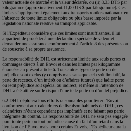
valeur actuelle de marché et la valeur déclarée, ou (ii) 8,33 DTS par
kilogramme (approximativement.11,00 US $ par kilogramme). Ces
limites s’appliqueront également aux transports routiers nationaux en
l’absence de toute limite obligatoire ou plus basse imposée par la
législation nationale relative au transport applicable.
Si l’Expéditeur considère que ces limites sont insuffisantes, il lui
appartient de procéder à une déclaration spéciale de valeur et
demander une assurance conformément à l’article 8 des présentes ou
de souscrire à sa propre assurance.
La responsabilité de DHL est strictement limitée aux seuls pertes et
dommages directs à un Envoi et dans les limites par kilogramme
énoncées au présent article 6. Tous autres types de perte ou de
préjudice sont exclus (y compris mais sans que cela soit limitatif, la
perte de recettes, d’un intérêt ou d’affaires futures) que ladite perte
ou ledit préjudice soit spécial ou indirect, et même si l’attention de
DHL a été attirée sur le risque d’une telle perte ou d’un tel préjudice.
6.2 DHL déploiera tous efforts raisonnables pour livrer l’Envoi
conformément aux calendriers de livraison habituels de DHL, ces
calendriers n’étant cependant pas impératifs et ne faisant pas partie
intégrante du contrat. La responsabilité de DHL ne sera pas engagée
pour toute perte ou tout préjudice causé du fait d’un retard dans la
livraison de l’Envoi mais pour certains Envois, l’Expéditeur aura la