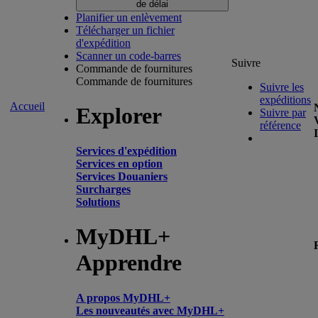
de délai
Planifier un enlèvement
Télécharger un fichier
d'expédition
Scanner un code-barres
Suivre
Commande de fournitures
Commande de fournitures
Suivre les
expéditions
Accueil
Explorer
Suivre par
référence
Services d'expédition
Services en option
Services Douaniers
Surcharges
Solutions
MyDHL+
Apprendre
A propos MyDHL+
Les nouveautés avec MyDHL+