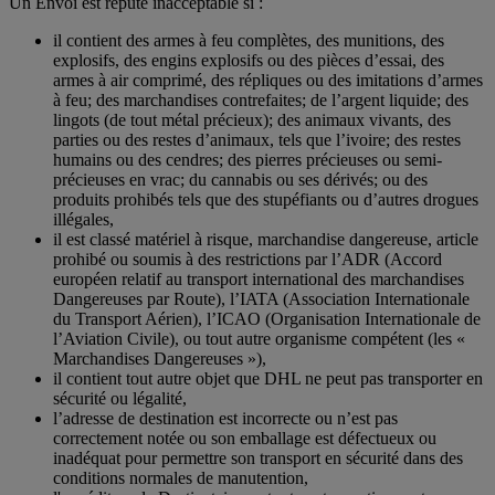
Un Envoi est réputé inacceptable si :
il contient des armes à feu complètes, des munitions, des
explosifs, des engins explosifs ou des pièces d’essai, des
armes à air comprimé, des répliques ou des imitations d’armes
à feu; des marchandises contrefaites; de l’argent liquide; des
lingots (de tout métal précieux); des animaux vivants, des
parties ou des restes d’animaux, tels que l’ivoire; des restes
humains ou des cendres; des pierres précieuses ou semi-
précieuses en vrac; du cannabis ou ses dérivés; ou des
produits prohibés tels que des stupéfiants ou d’autres drogues
illégales,
il est classé matériel à risque, marchandise dangereuse, article
prohibé ou soumis à des restrictions par l’ADR (Accord
européen relatif au transport international des marchandises
Dangereuses par Route), l’IATA (Association Internationale
du Transport Aérien), l’ICAO (Organisation Internationale de
l’Aviation Civile), ou tout autre organisme compétent (les «
Marchandises Dangereuses »),
il contient tout autre objet que DHL ne peut pas transporter en
sécurité ou légalité,
l’adresse de destination est incorrecte ou n’est pas
correctement notée ou son emballage est défectueux ou
inadéquat pour permettre son transport en sécurité dans des
conditions normales de manutention,