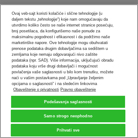
Ovaj veb-sajt koristi kolačiće i slične tehnologije (u
daljem tekstu „tehnologije“) koje nam omogućavaju da
utvrdimo koliko često se naše internet stranice posećuju,
broj posetilaca, da konfigurišemo naše ponude za
maksimalnu pogodnost i efikasnost i da podržimo naše
marketinške napore. Ove tehnologije mogu obuhvatati
prenose podataka drugim dobavljačima sa sedištem u
zemljama koje nemaju odgovarajući nivo zaštite
podataka (npr. SAD). Više informacija, uključujući obradu
podataka koju vrše drugi dobavljači i mogućnost
povlačenja vaše saglasnosti u bilo kom trenutku, možete
naći u vašim postavkama pod „Upravljanje željenim
opcijama o saglasnosti“ i na sledećim linkovima
Obaveštenje o privatnosti
Pravno obaveštenje
Podešavanja saglasnosti
Samo strogo neophodno
Prihvati sve