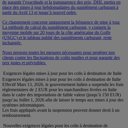
de garantir l’exactitude et la transparence des prix, DHL mettra en
place des mises à jour hebdomadaires du supplément carburant à
partir du Avril 13 et jusqu’à nouvel ordre.
Ce changement concerne uniquement la fréquence de mise à jour.
La méthode de calcul du supplément carburant, y compris la
moyenne mobile sur 20 jours de la côte américaine du Golfe
(USGC) et le tableau publié des suppléments carburant, reste
inchangée.
Nous prenons toutes les mesures nécessaires pour protéger nos
clients contre les fluctuations de coûts inutiles et pour garantir des
prix justes et prévisibles.
Exigences légales mises à jour pour les colis à destination de Italie
Exigences légales mises à jour pour les colis à destination de Italie
Effectif Mars 13, 2026, le gouvernement italien a suspendu les frais
réglementaires de 2 EUR pour les marchandises livrées en Italie
dans le cadre des importations de faible valeur (jusqu’à 150 EUR)
jusqu’au Juillet 1, 2026 afin de laisser le temps aux mises à jour des
systèmes informatiques.
Les frais appliqués avant la suspension peuvent donner droit à un
remboursement.
Nouvelles exigences légales pour les colis à destination de