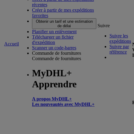
récentes
Créer à partir de mes expéditions
favorites
Obtenir un tarif et une estimation
Suivre
de délai
Planifier un enlèvement
Suivre les
Télécharger un fichier
expéditions
d'expédition
Accueil
Suivre par
Scanner un code-barres
référence
Commande de fournitures
Commande de fournitures
MyDHL+
Apprendre
A propos MyDHL+
Les nouveautés avec MyDHL+