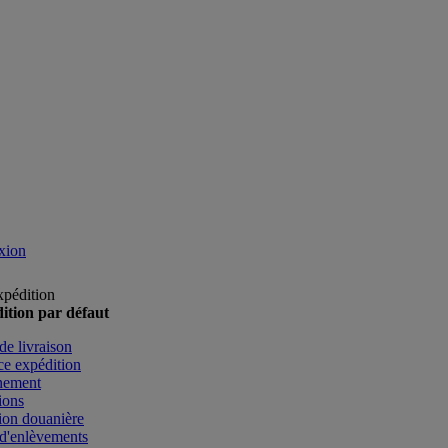
xion
xpédition
ition par défaut
de livraison
e expédition
nement
ions
ion douanière
d'enlèvements