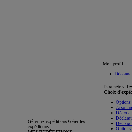
Mon profil
Déconne
Paramètres d'e
Choix d’expéd
Options 
Assuranc
Dédoua
Déclarat
Gérer les expéditions
Gérer les
Déclarat
expéditions
Options 
MES EXPÉDITIONS