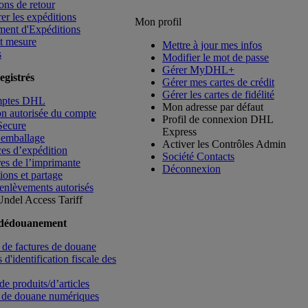
ons de retour
rer les expéditions
Mon profil
ment d'Expéditions
t mesure
Mettre à jour mes infos
s
Modifier le mot de passe
Gérer MyDHL+
egistrés
Gérer mes cartes de crédit
Gérer les cartes de fidélité
mptes DHL
Mon adresse par défaut
ion autorisée du compte
Profil de connexion DHL
Secure
Express
’emballage
Activer les Contrôles Admin
es d’expédition
Société Contacts
es de l’imprimante
Déconnexion
ions et partage
enlèvements autorisés
Undel
Access Tariff
 dédouanement
de factures de douane
d'identification fiscale des
de produits/d’articles
 de douane numériques