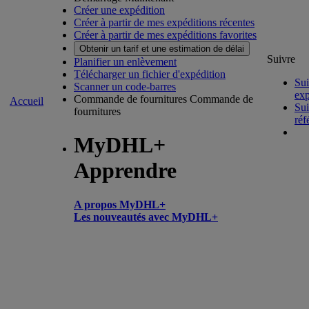
Créer une expédition
Créer à partir de mes expéditions récentes
Créer à partir de mes expéditions favorites
Obtenir un tarif et une estimation de délai
Suivre
Planifier un enlèvement
Télécharger un fichier d'expédition
Sui
Scanner un code-barres
exp
Commande de fournitures
Commande de
Accueil
Sui
fournitures
réf
MyDHL+
Apprendre
A propos MyDHL+
Les nouveautés avec MyDHL+