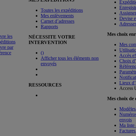
Expéditi
Enregist
Toutes les expéditions
Assigne
Mes enlèvements
Devise e
Carnet d’adresses
Adresse
Rapports
Mes choix enr
vre les
NÉCESSITE VOTRE
éditions
INTERVENTION
Mes co
vre par
Utilisat
érence
(
)
Accès e
Afficher tous les éléments non
Choix d
envoyés
Référenc
Paramètr
Notificat
Lieux d’
RESSOURCES
Access 
Mes choix de
Modèles 
Numéros 
envois
Ma liste 
Factures