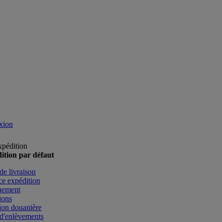
xion
xpédition
ition par défaut
de livraison
e expédition
nement
ions
ion douanière
d'enlèvements