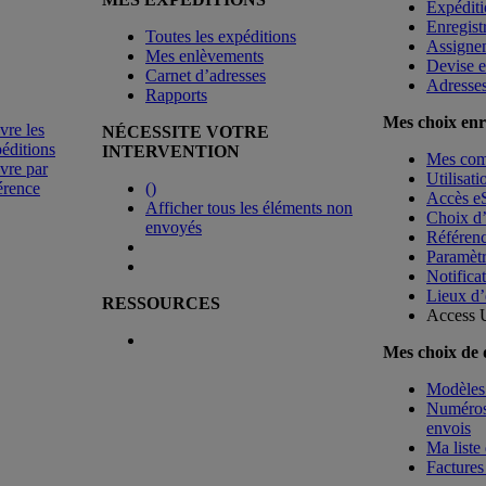
Expéditi
Enregist
Toutes les expéditions
Assigne
Mes enlèvements
Devise e
Carnet d’adresses
Adresse
Rapports
Mes choix enr
vre les
NÉCESSITE VOTRE
éditions
INTERVENTION
Mes co
vre par
Utilisat
érence
(
)
Accès e
Afficher tous les éléments non
Choix d
envoyés
Référenc
Paramètr
Notificat
Lieux d’
RESSOURCES
Access 
Mes choix de
Modèles 
Numéros 
envois
Ma liste 
Factures