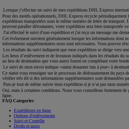
Lorsque j’effectue un suivi de mes expéditions DHL Express internatio
Pour des motifs opérationnels, DHL Express recycle périodiquement les
expéditions transportées sous le même numéro de lettre de transport. 
peuvent paraître déroutantes, votre expédition sera bien transportée ver
J'ai effectué le suivi d'une expédition et j'ai reçu un message me d
Cet événement survient généralement lorsque les informations dont nous
informations supplémentaires nous sont nécessaires. Vous pouvez réso
Les résultats du suivi indiquent que mon expédition se dirige vers une
Les lieux d’enlèvement et de livraison indiqués dans les résultats du s
au lieu de destination que vous aurez fourni en complétant votre borde
Le suivi de mon envoi indique «statut douanier mis à jour» à destinatio
Ce statut vous renseigne sur le processus de dédouanement du pays de d
vérifier très tôt si des informations supplémentaires sont demandées 
Puis-je tout de même suivre mon expédition si je n’ai pas mon numé
Oui, mais à certaines conditions. Nous vous conseillons fortement de 
ligne.
FAQ Categories
Expéditions en ligne
Options d'enlèvements
Suivi et Contrôle
Droits et taxes