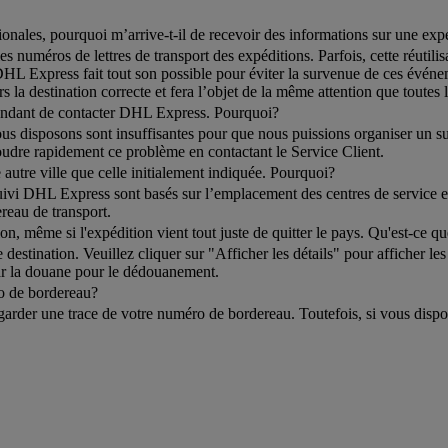
nales, pourquoi m’arrive-t-il de recevoir des informations sur une expéd
 numéros de lettres de transport des expéditions. Parfois, cette réutili
DHL Express fait tout son possible pour éviter la survenue de ces événe
s la destination correcte et fera l’objet de la même attention que toutes 
emandant de contacter DHL Express. Pourquoi?
 disposons sont insuffisantes pour que nous puissions organiser un suivi
udre rapidement ce problème en contactant le Service Client.
 autre ville que celle initialement indiquée. Pourquoi?
uivi DHL Express sont basés sur l’emplacement des centres de service eff
reau de transport.
n, même si l'expédition vient tout juste de quitter le pays. Qu'est-ce qu
estination. Veuillez cliquer sur "Afficher les détails" pour afficher le
par la douane pour le dédouanement.
ro de bordereau?
garder une trace de votre numéro de bordereau. Toutefois, si vous dispo