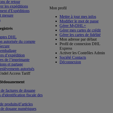
ons de retour
rer les expéditions
Mon profil
ment d'Expéditions
t mesure
Mettre à jour mes infos
s
Modifier le mot de passe
Gérer MyDHL+
egistrés
Gérer mes cartes de crédit
Gérer les cartes de fidélité
mptes DHL
Mon adresse par défaut
ion autorisée du compte
Profil de connexion DHL
Secure
Express
’emballage
Activer les Contrôles Admin
es d’expédition
Société Contacts
es de l’imprimante
Déconnexion
ions et partage
enlèvements autorisés
Undel
Access Tariff
 dédouanement
de factures de douane
d'identification fiscale des
de produits/d’articles
 de douane numériques