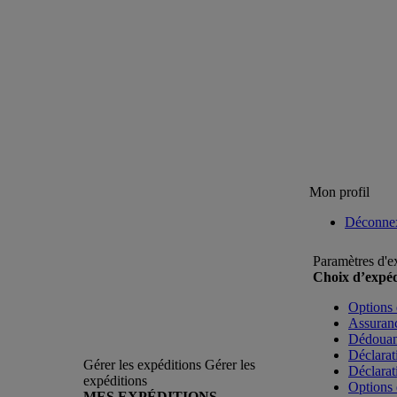
Mon profil
Déconne
Paramètres d'e
Choix d’expéd
Options 
Assuranc
Dédoua
Déclarat
Gérer les expéditions
Gérer les
Déclarat
expéditions
Options 
MES EXPÉDITIONS