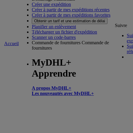
Créer une expédition
Créer à partir de mes expéditions récentes
Créer à partir de mes expéditions favorites
Obtenir un tarif et une estimation de délai
Suivre
Planifier un enlèvement
Télécharger un fichier d'expédition
Sui
Scanner un code-barres
exp
Commande de fournitures
Commande de
Accueil
Sui
fournitures
réf
MyDHL+
Apprendre
A propos MyDHL+
Les nouveautés avec MyDHL+