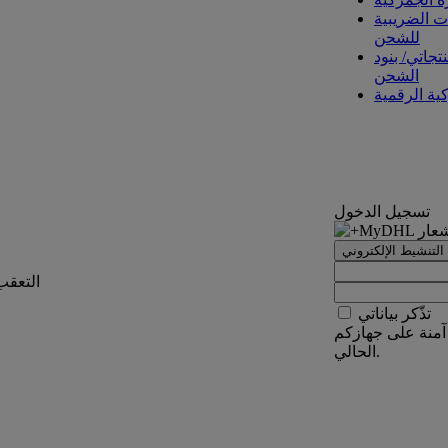
ت الضريبية
للشحن
تجاتي/ بنود
الشحن
كية الرقمية
تسجيل الدخول
التنشيط الإلكتروني
التعقب
تذّكر بياناتي
آمنة على جهازكم
الحالي.