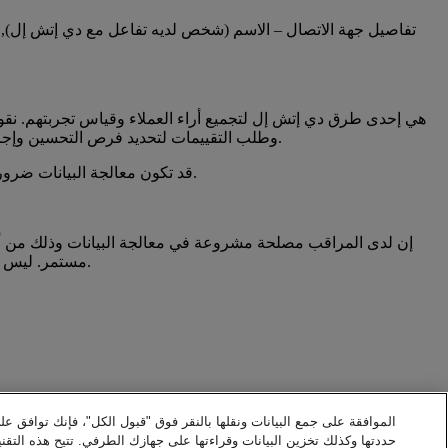
تفاصيل جهة الاتصال – الاسم (شخص لديه تفاعل مع دي إتش إل), اله
وطلب التقييمات لتحديد فرص التحسين وإجراءات التحفيز. يتم جمع عينات لتفاعلات العملاء عشوائيًا لمساعدتنا على فهم تجربة عملائنا والبحث عن طرق لتحسين الخدمات المقدمة لهم.
قد تكون معالجة البيانات ضرورية أيضًا لأغراض المصالح المشروعة التي يطلبها المراقب أو أي طرف خارجي وفقًا للمادة 6 (1) (و) من النظام الأوروبي العام لحماية البيانات.
إن لدى المراقب مصلحة مشروعة في معالجة البيانات وذلك من أجل
مستمر. ليس هناك أي تضارب في المصالح المشروعة، وذلك لحرصنا على استخدام عمليات معالجة البيانات بالحد الأدنى. مثلا: استخدام الأسماء المستعارة.
قد يتم تكليف مقدم الخدمات الداخلي للمجموعة بتقديم خدمات تقنية المعلومات أو الخدمات الأخرى استنادًا إلى "القواعد الملزمة للشركات" المطبقة لدينا.
الموافقة على جمع البيانات ونقلها بالنقر فوق "قبول الكل"، فإنك توافق عل
حددتها وكذلك تخزين البيانات وقراءتها على جهازك الطرفي. تتيح هذه التقني