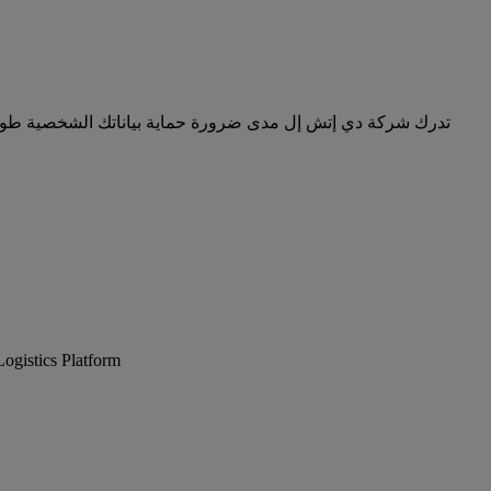
تدرك شركة دي إتش إل مدى ضرورة حماية بياناتك الشخصية طوال ع
تشمل حلول الشحن الإلكتروني ع