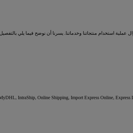
ملية استخدام منتجاتنا وخدماتنا. يسرنا أن نوضح فيما يلي بالتفصيل
لى سبيل المثال لا الحصر ما يلي:: + IntraShip, Online Shipping, Import Express Online, Express Logistics Platform