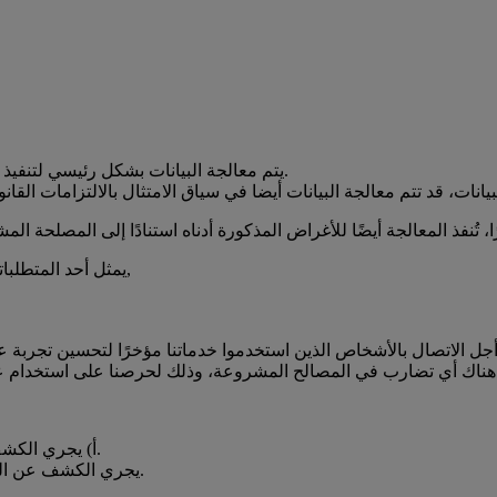
يتم معالجة البيانات بشكل رئيسي لتنفيذ العقد عملاً بالمادة 6 (1) (ب) من النظام الأوروبي العام لحماية البيانات.
يمثل أحد المتطلباتنا الأمنية لدينا (على سبيل المثال، لأغراض الكشف عن الجرائم),
 الاتصال بالأشخاص الذين استخدموا خدماتنا مؤخرًا لتحسين تجربة ع
أ) يجري الكشف عن المعلومات للشركات العاملة في تقديم خدمات الشحن السريع.
b) يجري الكشف عن المعلومات كجزء من الالتزامات القانونية (مثلا، لسلطات التحقيقات).