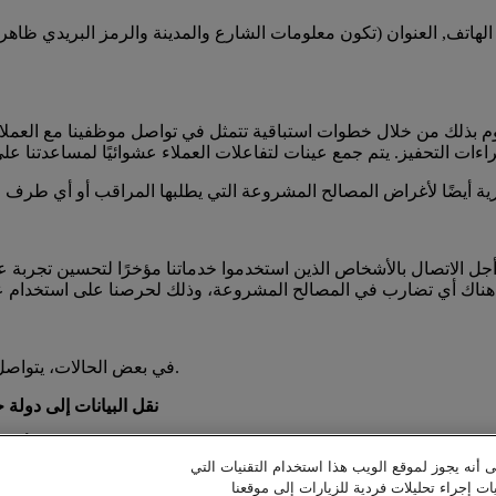
اتف, العنوان (تكون معلومات الشارع والمدينة والرمز البريدي ظاهرة في
 الاتصال بالأشخاص الذين استخدموا خدماتنا مؤخرًا لتحسين تجربة ع
في بعض الحالات، يتواصل مع العملاء طرف ثالث متعاقد معنا بموجب اتفاقيات مراقب العملية.
نقل البيانات إلى دولة خ
ى أنه يجوز لموقع الويب هذا استخدام التقنيات التي
ات إجراء تحليلات فردية للزيارات إلى موقعنا