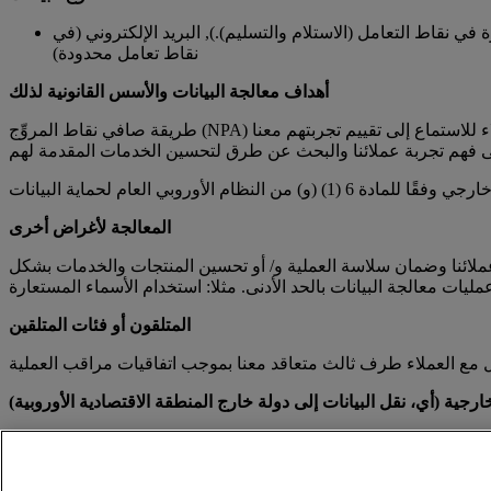
 نقاط التعامل (الاستلام والتسليم).), البريد الإلكتروني (في
نقاط تعامل محدودة)
أهداف معالجة البيانات والأسس القانونية لذلك
طريقة صافي نقاط المروِّج (NPA) هي إحدى طرق دي إتش إل لتجميع أراء العملاء وقياس تجربتهم. نقوم بذلك من خلال خطوات استباقية تتمثل في تواصل موظفينا مع العملاء للاستماع إلى تقييم تجربتهم معنا
المعالجة لأغراض أخرى
ملائنا وضمان سلاسة العملية و/ أو تحسين المنتجات والخدمات بشكل
المتلقون أو فئات المتلقين
ارجية (أي، نقل البيانات إلى دولة خارج المنطقة الاقتصادية الأوروبية)
يمكنك قراءة المزيد حول
إشعار الخصوصية