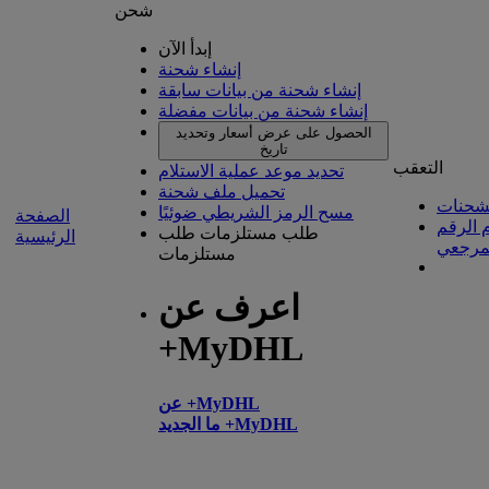
شحن
إبدأ الآن
إنشاء شحنة
إنشاء شحنة من بيانات سابقة
إنشاء شحنة من بيانات مفضلة
الحصول على عرض أسعار وتحديد
تاريخ
التعقب
تحديد موعد عملية الاستلام
تحميل ملف شحنة
شحنات
مسح الرمز الشريطي ضوئيًا
الصفحة
 الرقم
طلب مستلزمات
طلب
الرئيسية
مرجعي
مستلزمات
اعرف عن
+MyDHL
عن +MyDHL
ما الجديد +MyDHL