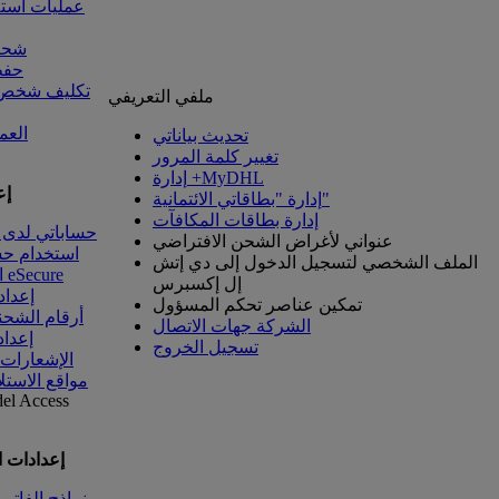
عمليات است
شحنا
حفظ
تكليف شخص آ
ملفي التعريفي
العم
تحديث بياناتي
تغيير كلمة المرور
إدارة +MyDHL
إع
إدارة "بطاقاتي الائتمانية"
إدارة بطاقات المكافآت
حساباتي لدى 
عنواني لأغراض الشحن الافتراضي
استخدام ح
الملف الشخصي لتسجيل الدخول إلى دي إتش
الوصول إلى eSecure
إل إكسبرس
إعداد
تمكين عناصر تحكم المسؤول
أرقام الشحن
الشركة جهات الاتصال
إعداد
تسجيل الخروج
الإشعارات
مواقع الاستل
del
Access
إعدادات 
نماذج الفاتو