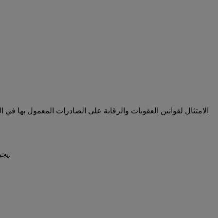
الامتثال لقوانين العقوبات والرقابة على الصادرات المعمول بها في ا
يجري الكشف عن المعلومات كجزء من الالتزامات القانونية (مثلا، للهيئة المعنية بالرقابة على الصادرات إذا كان الكشف إلزاميا بموجب القانون).