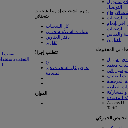
لام مسؤول
التوصيل
إدارة الشحنات
إدارة الشحنات
ت الإرجاع
شحناتي
 الشحنات
خر بإتمام
كل الشحنات
الشحنات
عمليات استلام شحناتي
لة والقياس
دفتر العناوين
العناوين
تقارير
داداتي المحفوظة
تتطلب إجراءً
تعقب ال
التعقب باستخدام
دي إتش إل
(
)
ال
ساب معتمد
عرض كل الشحنات غير
المقدمة
ات التغليف
ة المرجعية
ات الطابعة
 والمشاركة
الموارد
ام المعتمدة
Access Un
Tariff
التخليص الجمركي
رة الجمركية