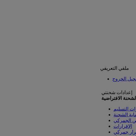
ملفي التعريفي
يل الخروج
إعدادات شحنتي
لشحنة الافتراضية
ات التسليم
اية الشحنة
ص الجمركي
الإقرارات
رار جمركي