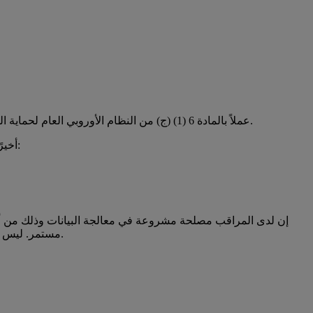
عملاً بالمادة 6 (1) (ج) من النظام الأوروبي العام لحماية البيانات، قد تتم معالجة البيانات أيضا في سياق الامتثال بالالتزامات القانونية. مثلا: في حالة وجوب الكشف عن المعلومات لسلطات التحقيقات.
أخيرًا، تُنفذ المعالجة أيضًا للأغراض المذكورة أدناه استنادًا إلى المصلحة المشروعة عملاً بالمادة 6 (1) (و) من النظام الأوروبي العام لحماية البيانات:
إن لدى المراقب مصلحة مشروعة في معالجة البيانات وذلك من أجل
مستمر. ليس هناك أي تضارب في المصالح المشروعة، وذلك لحرصنا على استخدام عمليات معالجة البيانات بالحد الأدنى. مثلا: استخدام الأسماء المستعارة.