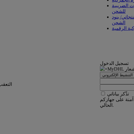
ت الضريبية
للشحن
تجاتي/ بنود
الشحن
كية الرقمية
تسجيل الدخول
التنشيط الإلكتروني
التعقب
تذّكر بياناتي
آمنة على جهازكم
الحالي.