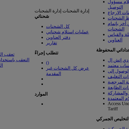
لام مسؤول
التوصيل
إدارة الشحنات
إدارة الشحنات
ت الإرجاع
شحناتي
 الشحنات
خر بإتمام
كل الشحنات
الشحنات
عمليات استلام شحناتي
لة والقياس
دفتر العناوين
العناوين
تقارير
داداتي المحفوظة
تتطلب إجراءً
تعقب ال
التعقب باستخدام
دي إتش إل
(
)
ال
ساب معتمد
عرض كل الشحنات غير
المقدمة
ات التغليف
ة المرجعية
ات الطابعة
 والمشاركة
الموارد
ام المعتمدة
Access Un
Tariff
التخليص الجمركي
رة الجمركية