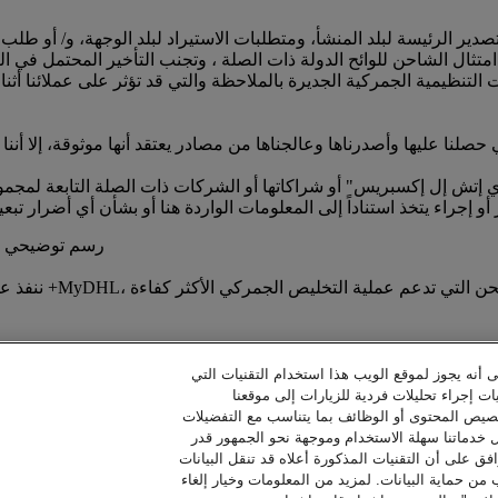
ر الرئيسة لبلد المنشأ، ومتطلبات الاستيراد لبلد الوجهة، و/ أو طلب
تنظيمية الجمركية الجديرة بالملاحظة والتي قد تؤثر على عملائنا أثن
ي حصلنا عليها وأصدرناها وعالجناها من مصادر يعتقد أنها موثوقة، إلا أننا
دي إتش إل إكسبريس" أو شراكاتها أو الشركات ذات الصلة التابعة لم
ى أنه يجوز لموقع الويب هذا استخدام التقنيات التي
ات إجراء تحليلات فردية للزيارات إلى موقعنا
خصيص المحتوى أو الوظائف بما يتناسب مع التفضيلات
ل خدماتنا سهلة الاستخدام وموجهة نحو الجمهور قدر
فق على أن التقنيات المذكورة أعلاه قد تنقل البيانات
حماية البيانات. لمزيد من المعلومات وخيار إلغاء