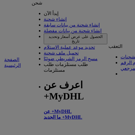
شحن
إبدأ الآن
إنشاء شحنة
إنشاء شحنة من بيانات سابقة
إنشاء شحنة من بيانات مفضلة
الحصول على عرض أسعار وتحديد
تاريخ
التعقب
تحديد موعد عملية الاستلام
تحميل ملف شحنة
شحنات
مسح الرمز الشريطي ضوئيًا
الصفحة
 الرقم
طلب مستلزمات
طلب
الرئيسية
مرجعي
مستلزمات
اعرف عن
+MyDHL
عن +MyDHL
ما الجديد +MyDHL