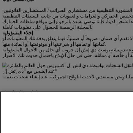
 المشورة التنظيمية من مستشاري الضرائب / المستشارين القانونيين.
اء الشحن لدينا، فإننا نوصي بشدة بالرجوع إلى مواقع سلطات الجمارك
المحلية الرسمية للحصول على معلومات كاملة.
إخلاء المسؤولية
 لا نقدم أي ضمان، صريحاً أو ضمنياً، فيما يتعلق بدقة تلك المعلومات أو
كفايتها أو تمامها أو شرعيتها أو موثوقيتها أو الفائدة منها.
جموعة دويتشه بوست دي إتش إل جروب أي حال من الأحوال المسؤولية
عند الشحن مع "دي إتش إل"
ملفات قابلة للتنزيل
احصل على المزيد من الأدلة الجمركية الشاملة والمواد المرجعية.
إرشادات عملاء الجمركية لدى "دي إتش إل إكسبريس جلوبال"
إرشادات عملاء الجمركية لدى "دي إتش إل إكسبريس جلوبال"
العودة إلى الأعلى
CONTACT AND SUPPORT
المساعدة والدعم