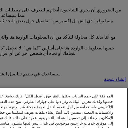
من الضروري أن يجري الشاحنون أبحاثهم للتعرف على متطلبات التصدي
مما سيساعد امتثال الشاحن للوائح الدولة ذات الصلة ، وتجنب التأخير المحتمل في التخليص الجمركي والغرامات والعقوبات من جانب السلطات التنظيمية.
بينما توفر "دي إتش إل إكسبريس" تفاصيل حول بعض التحديثات ال
مع أننا بذلنا كل محاولة للتأكد من أن المعلومات الواردة هنا والت
جميع المعلومات الواردة هنا على أساس "كما هي". لا تتحمل "
تجاهك أو تجاه أي شخص آخر عن أي قرار أو إجراء يتخذ استناداً إلى المعلومات الواردة هنا أو بشأن أي أضرار تبعية أو خاصة أو مماثلة، حتى في حال الإبلاغ باحتمال حدوث تلك الأضرار.
ننفذ عملنا ونحن مستعدين لأحدث اللوائح الجمركية. عند إنشاء شحنات بعملة +MyDHL، سنساعدك في تقديم تفاصيل الشحن التي تدعم عملية التخليص الجمركي الأكثر كفاءة.
إنشاء شحنة
الموافقة على جمع البيانات ونقلها بالنقر فوق "قبول الكل"، فإنك توافق عل
حددتها وكذلك تخزين البيانات وقراءتها على جهازك الطرفي. تتيح هذه التقني
الإلكتروني واستخدامه من أجل تقديم أفضل تجربة ممكنة عبر الإنترنت وت
والاهتمامات المعنية. يتضمن ذلك أيضًا إنشاء ملفات تعريف لتمكيننا من جع
الإمكان، بالإضافة إلى تحسين أنشطتنا التسويقية. علاوة على ذلك، فإنك توا
إلى موفري خدمات خارجيين موجودين في بلدان ليس لديها مستوى مناسب من 