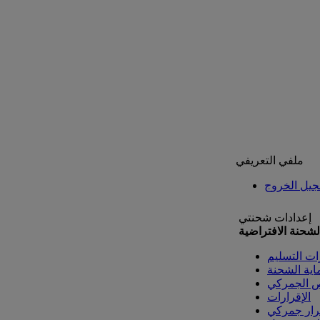
ملفي التعريفي
يل الخروج
إعدادات شحنتي
لشحنة الافتراضية
ات التسليم
اية الشحنة
ص الجمركي
الإقرارات
رار جمركي