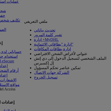
عمليات است
شحنا
حفظ
تكليف شخص آ
ملفي التعريفي
العم
تحديث بياناتي
تغيير كلمة المرور
إدارة +MyDHL
إع
إدارة "بطاقاتي الائتمانية"
إدارة بطاقات المكافآت
حساباتي لدى 
عنواني لأغراض الشحن الافتراضي
استخدام ح
الملف الشخصي لتسجيل الدخول إلى دي إتش
الوصول إلى eSecure
إل إكسبرس
إعداد
تمكين عناصر تحكم المسؤول
أرقام الشحن
الشركة جهات الاتصال
إعداد
تسجيل الخروج
الإشعارات
مواقع الاستل
del
Access
إعدادات 
نماذج الفاتو