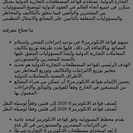
التجارة الدولية. تُستخدم قواعد المصطلحات التجارية الدولية بشكل
متكرر في جميع أنحاء العالم في العقود الدولية لتوضيح المسؤوليات
بين المشترين والبائعين فيما يتعلق بالتكاليف والمخاطر
والمسؤوليات المتعلقة بالتأمين على البضائع والامتثال التنظيمي.
ما تحتاج معرفته
تسهم قواعد الانكوترمز® في توحيد إجراءات الشحن واستلام
البضائع. وبالإضافة إلى ذلك، فإنها تحدد طريقة توزيع تكاليف
المعاملات التجارية الدولية وتُنشأ المسؤوليات المتفق عليها
بالنسبة للمصدرين والمستوردين.
الهدف الرئيسي لقواعد المصطلحات التجارية الدولية هو تحديد
معايير توزيع الالتزامات والتكاليف وتوزيع المخاطر بين
الأطراف المعنية بالمعاملات الدولية.
يضمن الإلمام بقواعد الانكوترمز® أن تتمكن من شراء البضائع
من المصنعين في الخارج وفقاً للقوانين والوثائق والإجراءات
المعمول بها.
تُصنف قواعد الانكوترمز® 2020 إلى فئتين وفقاً لوسيلة النقل.
تُصنف قواعد الانكوترمز® 2020 إلى فئتين وفقاً لوسيلة النقل.
يقدم مخطط المسؤولية وفق قواعد الانكوترمز لمحة عامة
عن التزامات المصدرين والمستوردين في كل فئة.
لا يُعد استخدام مصطلحات الانكوترمز® التجارية شرطاً