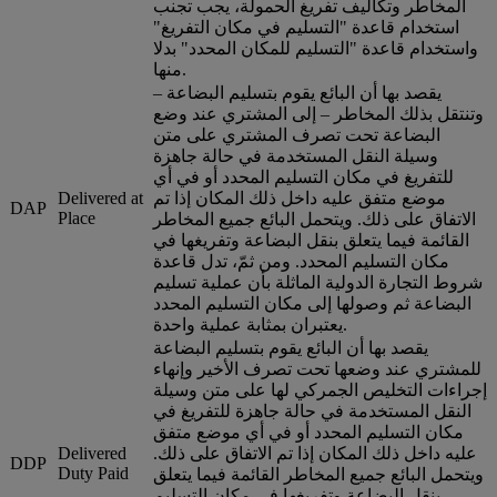
المخاطر وتكاليف تفريغ الحمولة، يجب تجنب
استخدام قاعدة "التسليم في مكان التفريغ"
واستخدام قاعدة "التسليم للمكان المحدد" بدلا
منها.
يقصد بها أن البائع يقوم بتسليم البضاعة –
وتنتقل بذلك المخاطر – إلى المشتري عند وضع
البضاعة تحت تصرف المشتري على متن
وسيلة النقل المستخدمة في حالة جاهزة
للتفريغ في مكان التسليم المحدد أو في أي
موضع متفق عليه داخل ذلك المكان إذا تم
Delivered at
DAP
Place
الاتفاق على ذلك. ويتحمل البائع جميع المخاطر
القائمة فيما يتعلق بنقل البضاعة وتفريغها في
مكان التسليم المحدد. ومن ثمّ، تدل قاعدة
شروط التجارة الدولية الماثلة بأن عملية تسليم
البضاعة ثم وصولها إلى مكان التسليم المحدد
يعتبران بمثابة عملية واحدة.
يقصد بها أن البائع يقوم بتسليم البضاعة
للمشتري عند وضعها تحت تصرف الأخير وإنهاء
إجراءات التخليص الجمركي لها على متن وسيلة
النقل المستخدمة في حالة جاهزة للتفريغ في
مكان التسليم المحدد أو في أي موضع متفق
عليه داخل ذلك المكان إذا تم الاتفاق على ذلك.
Delivered
DDP
Duty Paid
ويتحمل البائع جميع المخاطر القائمة فيما يتعلق
بنقل البضاعة وتفريغها في مكان التسليم