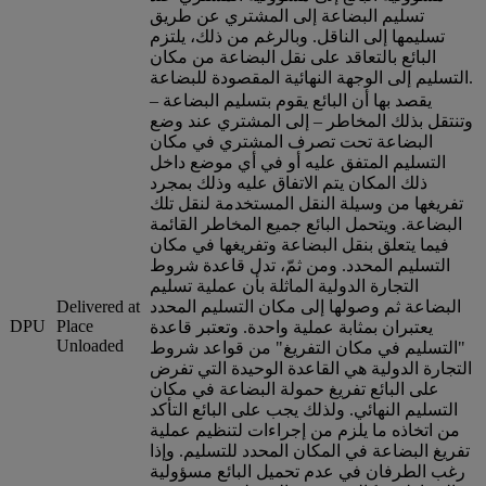
تسليم البضاعة إلى المشتري عن طريق
تسليمها إلى الناقل. وبالرغم من ذلك، يلتزم
البائع بالتعاقد على نقل البضاعة من مكان
التسليم إلى الوجهة النهائية المقصودة للبضاعة.
يقصد بها أن البائع يقوم بتسليم البضاعة –
وتنتقل بذلك المخاطر – إلى المشتري عند وضع
البضاعة تحت تصرف المشتري في مكان
التسليم المتفق عليه أو في أي موضع داخل
ذلك المكان يتم الاتفاق عليه وذلك بمجرد
تفريغها من وسيلة النقل المستخدمة لنقل تلك
البضاعة. ويتحمل البائع جميع المخاطر القائمة
فيما يتعلق بنقل البضاعة وتفريغها في مكان
التسليم المحدد. ومن ثمّ، تدل قاعدة شروط
التجارة الدولية الماثلة بأن عملية تسليم
البضاعة ثم وصولها إلى مكان التسليم المحدد
Delivered at
DPU
Place
يعتبران بمثابة عملية واحدة. وتعتبر قاعدة
Unloaded
"التسليم في مكان التفريغ" من قواعد شروط
التجارة الدولية هي القاعدة الوحيدة التي تفرض
على البائع تفريغ حمولة البضاعة في مكان
التسليم النهائي. ولذلك يجب على البائع التأكد
من اتخاذه ما يلزم من إجراءات لتنظيم عملية
تفريغ البضاعة في المكان المحدد للتسليم. وإذا
رغب الطرفان في عدم تحميل البائع مسؤولية