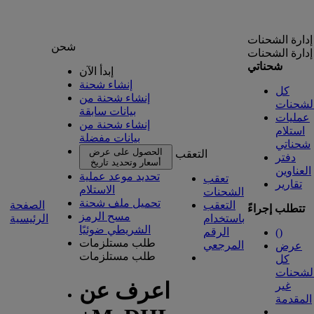
إدارة الشحنات
شحن
إدارة الشحنات
شحناتي
إبدأ الآن
إنشاء شحنة
كل
إنشاء شحنة من
لشحنات
بيانات سابقة
عمليات
إنشاء شحنة من
استلام
بيانات مفضلة
شحناتي
الحصول على عرض
التعقب
دفتر
أسعار وتحديد تاريخ
العناوين
تحديد موعد عملية
تعقب
تقارير
الاستلام
الشحنات
تحميل ملف شحنة
التعقب
الصفحة
تتطلب إجراءً
مسح الرمز
باستخدام
الرئيسية
الشريطي ضوئيًا
الرقم
(
)
طلب مستلزمات
المرجعي
عرض
طلب مستلزمات
كل
لشحنات
اعرف عن
غير
المقدمة