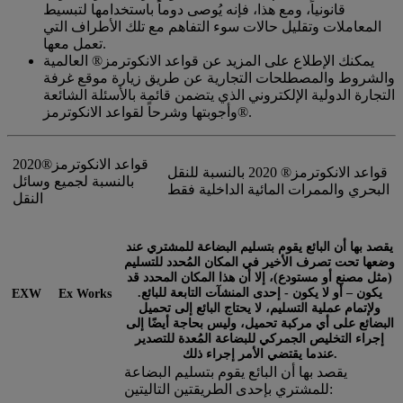
قانونياً، ومع هذا، فإنه يُوصى دوماً باستخدامها لتبسيط
المعاملات وتقليل حالات سوء التفاهم مع تلك الأطراف التي
تعمل معها.
يمكنك الإطلاع على المزيد عن قواعد الانكوترمز® العالمية
والشروط والمصطلحات التجارية عن طريق زيارة موقع غرفة
التجارة الدولية الإلكتروني الذي يتضمن قائمة بالأسئلة الشائعة
وأجوبتها وشرحاً لقواعد الانكوترمز®.
قواعد الانكوترمز®2020
قواعد الانكوترمز® 2020 بالنسبة للنقل
بالنسبة لجميع وسائل
البحري والممرات المائية الداخلية فقط
النقل
يقصد بها أن البائع يقوم بتسليم البضاعة للمشتري عند
وضعها تحت تصرف الأخير في المكان المُحدد للتسليم
(مثل مصنع أو مستودع)، إلا أن هذا المكان المحدد قد
يكون – أو لا يكون - إحدى المنشآت التابعة للبائع.
EXW
Ex Works
ولإتمام عملية التسليم، لا يحتاج البائع إلى تحميل
البضائع على أي مركبة تحميل، وليس بحاجة أيضًا إلى
إجراء التخليص الجمركي للبضاعة المُعدة للتصدير
عندما يقتضي الأمر إجراء ذلك.
يقصد بها أن البائع يقوم بتسليم البضاعة
للمشتري بإحدى الطريقتين التاليتين: