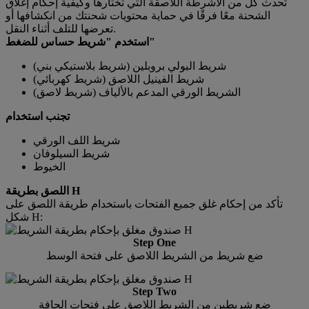
تُحدث كل من الأشرطة اللاصقة التي تختارها وكيفية إحكام إغلاق
الشحنة معًا فرقًا في حماية محتويات شحنتك من انكشافها أو
تعرضها للتلف أثناء النقل.
استخدم "شريط حساس للضغط"
شريط البولي بروبلين (شريط بلاستيكي بني)
شريط الفينيل اللاصق (شريط كهربائي)
الشريط الورقي المدعم بالألياف (شريط لاصق)
تجنب استخدام
شريط اللف الورقي
شريط السيلوفان
الخيوط
اللصق بطريقة H
تأكد من إحكام غلق جميع الفتحات باستخدام طريقة اللصق على
شكل H:
Step One
ضع شريط من الشريط اللاصق على فتحة الوسط
Step Two
ضع شريطين من الشريط اللاصق على فتحات الحافة