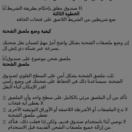
الخطوة الثالثة
ضع شريطين من الشريط اللاصق على فتحات الحافة
كيفية وضع ملصق الشحنة
إن وضع ملصقات الشحنة بشكل واضح أمرٌ مهمٌ لضمان نقل شحنتك
بسرعة عبر شبكة دي إتش إل.
ملصق الشحنة
ثبّت ملصق الشحنة بشكل آمن على السطح العلوي لصندوق
الشحنة. سيساعدنا ذلك في الحفاظ على شحنتك في وضع رأسي
قدر الإمكان أثناء النقل!
تأكد من أن الملصق مرئي بالكامل على سطح واحد وأن الملصق

لا يغطي أية فتحات.
لا تدع الملصقات أو الأشرطة اللاصقة أو الأوراق التوثيقية الأخرى

تغطي ملصق الشحنة.
لا نوصي أبدًا باستخدام صندوق قديم، ولكن إذا فعلت ذلك، فتأكد

من إزالة جميع ملصقات الشحن القديمة قبل الاستخدام.