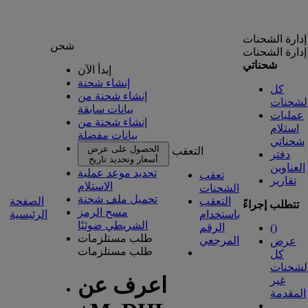
إدارة الشحنات
شحن
إدارة الشحنات
شحناتي
إبدأ الآن
إنشاء شحنة
كل
إنشاء شحنة من
لشحنات
بيانات سابقة
عمليات
إنشاء شحنة من
استلام
بيانات مفضلة
شحناتي
الحصول على عرض
التعقب
دفتر
أسعار وتحديد تاريخ
العناوين
تحديد موعد عملية
تعقب
تقارير
الاستلام
الشحنات
تحميل ملف شحنة
التعقب
الصفحة
تتطلب إجراءً
مسح الرمز
باستخدام
الرئيسية
الشريطي ضوئيًا
الرقم
(
)
طلب مستلزمات
المرجعي
عرض
طلب مستلزمات
كل
لشحنات
اعرف عن
غير
المقدمة