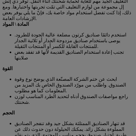
التغليف الجيد مهم للغاية لحماية شحنتك أثناء النقل. توفر دي إتش
إل مجموعة من لوازم التغليف التي تمّت تجربتها واختبارها. ومع
ذلك، إذا كنت تفضل استخدام مواد خاصة بك، فإنّ ما يلي يوفر بعض
الإرشادات العامة.
المادة \ المواد
استخدم دائمًا صناديق كرتون مضلعة عالية الجودة للطرود.
يوصى باستخدام صناديق مزدوجة الجدار أو ثلاثية الجدار
للمنتجات القابلة للكسر أو المنتجات الثقيلة.
تجنب إعادة استخدام الصناديق القديمة لأنها قد تفقد بعض
صلابتها
القوة
ابحث عن ختم الشركة المصنّعة الذي يوضح نوع وقوة
الصندوق. واطلب من مورّد الصندوق الخاص بك المزيد من
المعلومات كما هو مطلوب.
راجع مواصفات الصندوق أدناه لتحديد الطرد المناسب لوزن
شحنتك.
الحجم
قد تنهار الصناديق الممتلئة بشكل جيد وقد تنفجر الصناديق
المملوءة بشكل زائد. يمكنك الحيلولة دون حدوث ذلك عن
طريق اختيار صندوق بحجم مناسب للمحتوى الذي يتم نقله.