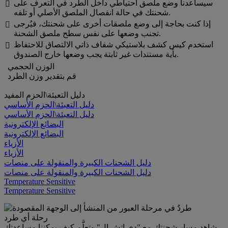
سيساعدنا وضع ملصق احتياطي داخل الطرد في التعرف على

شحنتك في حالة انفصال الملصق الأصلي أو تلفه.
إذا كنت بحاجة إلى وضع ملصقات أخرى على شحنتك، فيُرجى

تجنب وضعها على نفس سطح ملصق الشحنة.
استخدم كيس كشف بلاستيكي شفاف ذاتي الالتصاق للاحتفاظ

بأية مستندات غير ثابتة يجب وضعها خارج الصندوق.
الوزن الحجمي
قم بتقدير وزن الطرد
دليل التعبئة\الحزم المفيد
دليل التعبئة\الحزم الأساسي
دليل التعبئة\الحزم الأساسي
البضائع الإلكترونية
البضائع الإلكترونية
الأزياء
الأزياء
دليل الشحنات الكبيرة والمنقولة على منصات
دليل الشحنات الكبيرة والمنقولة على منصات
Temperature Sensitive
Temperature Sensitive
رحلة أي طرد
شاهد مسار شحنتك مع "دي إتش إل" وتعلَّم كيف يمكننا مساعدتك