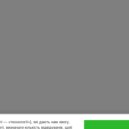
і — «технології»), які дають нам змогу,
ті, визначати кількість відвідувачів, щоб