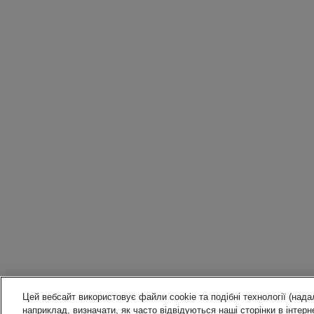
Цей вебсайт використовує файли cookie та подібні технології (надал
наприклад, визначати, як часто відвідуються наші сторінки в інтерне