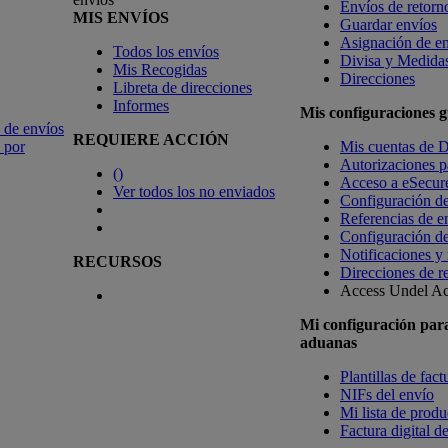
Envíos de retorn
MIS ENVÍOS
Guardar envíos
Asignación de e
Todos los envíos
Divisa y Medida
Mis Recogidas
Direcciones
Libreta de direcciones
Informes
Mis configuraciones 
 de envíos
REQUIERE ACCIÓN
 por
Mis cuentas de
Autorizaciones pa
(
)
Acceso a eSecur
Ver todos los no enviados
Configuración de
Referencias de e
Configuración de
Notificaciones y
RECURSOS
Direcciones de r
Access Undel
Ac
Mi configuración par
aduanas
Plantillas de fac
NIFs del envío
Mi lista de produc
Factura digital d