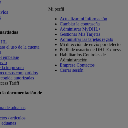
o
Mi perfil
nvíos
s
Actualizar mi Información
Cambiar la contraseña
Administrar MyDHL+
guardadas
Gestionar Mis Tarjetas
Administrar las tarjetas regalo
 DHL
Mi dirección de envío por defecto
ra el uso de la cuenta
Perfil de usuario de DHL Express
e
Habilitar los Controles de
l embalaje
Administración
nvío
Empresa Contactos
 la impresora
Cerrar sesión
 recursos compartidos
ecogida autorizadas
cess Tariff
a la documentación de
tura de aduanas
tos / artículos
e aduanas