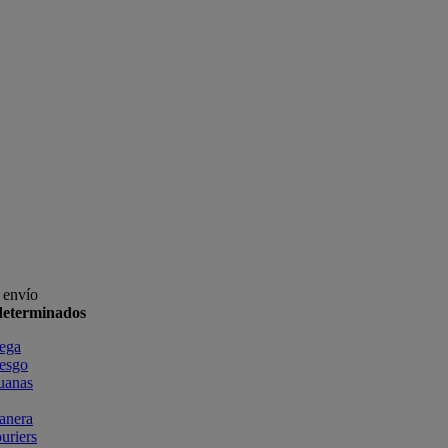
 envío
edeterminados
rega
iesgo
uanas
anera
uriers