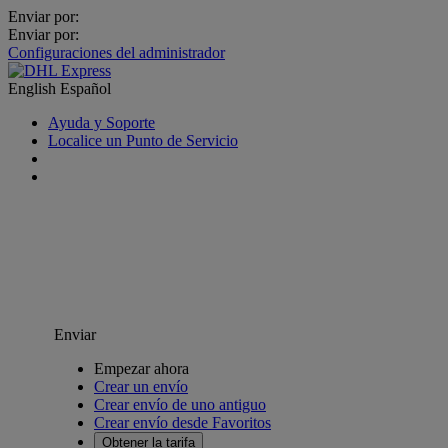
Enviar por:
Enviar por:
Configuraciones del administrador
English
Español
Ayuda y Soporte
Localice un Punto de Servicio
Enviar
Empezar ahora
Crear un envío
Crear envío de uno antiguo
Crear envío desde Favoritos
Obtener la tarifa