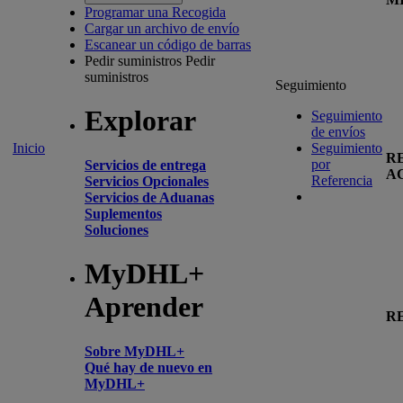
Programar una Recogida
Cargar un archivo de envío
Escanear un código de barras
Pedir suministros
Pedir
suministros
Seguimiento
Explorar
Seguimiento
de envíos
Inicio
Seguimiento
R
por
Servicios de entrega
A
Referencia
Servicios Opcionales
Servicios de Aduanas
Suplementos
Soluciones
MyDHL+
Aprender
R
Sobre MyDHL+
Qué hay de nuevo en
MyDHL+