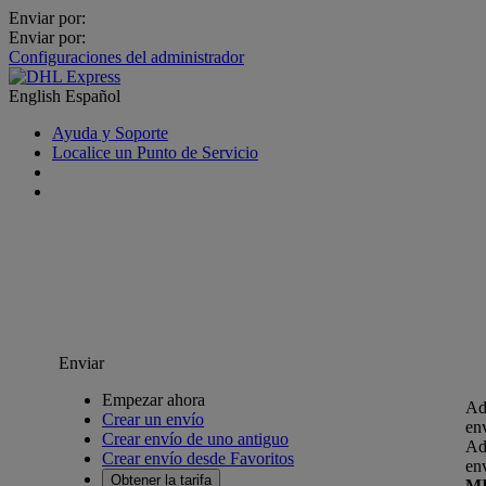
Enviar por:
Enviar por:
Configuraciones del administrador
English
Español
Ayuda y Soporte
Localice un Punto de Servicio
Enviar
Empezar ahora
Ad
Crear un envío
en
Crear envío de uno antiguo
Ad
Crear envío desde Favoritos
en
Obtener la tarifa
M