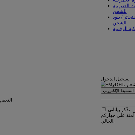
ت الضريبية
للشحن
تجاتي/ بنود
الشحن
كية الرقمية
تسجيل الدخول
التنشيط الإلكتروني
التعقب
تذّكر بياناتي
آمنة على جهازكم
الحالي.