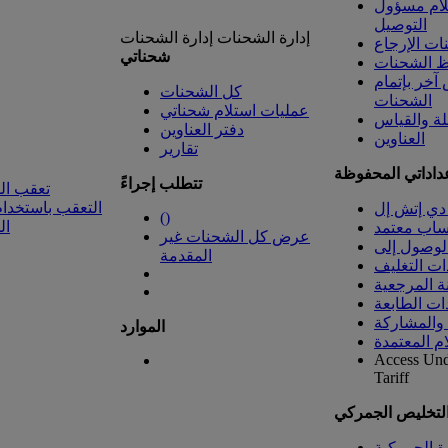
لام مسؤول
التوصيل
إدارة الشحنات
إدارة الشحنات
ت الإرجاع
شحناتي
 الشحنات
خر بإتمام
كل الشحنات
الشحنات
عمليات استلام شحناتي
لة والقياس
دفتر العناوين
العناوين
تقارير
داداتي المحفوظة
تتطلب إجراءً
تعقب ال
التعقب باستخدام
دي إتش إل
(
)
ال
ساب معتمد
عرض كل الشحنات غير
المقدمة
ات التغليف
ة المرجعية
ات الطابعة
 والمشاركة
الموارد
ام المعتمدة
Access Un
Tariff
التخليص الجمركي
رة الجمركية