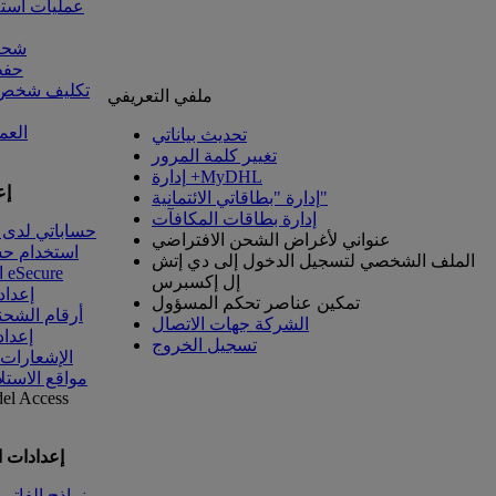
عمليات است
شحنا
حفظ
تكليف شخص آ
ملفي التعريفي
العم
تحديث بياناتي
تغيير كلمة المرور
إدارة +MyDHL
إع
إدارة "بطاقاتي الائتمانية"
إدارة بطاقات المكافآت
حساباتي لدى 
عنواني لأغراض الشحن الافتراضي
استخدام ح
الملف الشخصي لتسجيل الدخول إلى دي إتش
الوصول إلى eSecure
إل إكسبرس
إعداد
تمكين عناصر تحكم المسؤول
أرقام الشحن
الشركة جهات الاتصال
إعداد
تسجيل الخروج
الإشعارات
مواقع الاستل
del
Access
إعدادات 
نماذج الفاتو