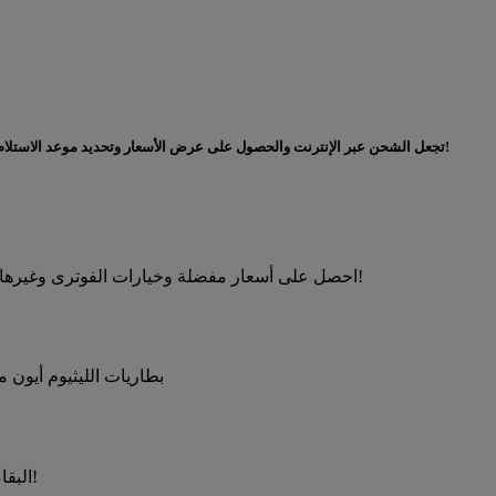
+MyDHL تجعل الشحن عبر الإنترنت والحصول على عرض الأسعار وتحديد موعد الاستلام وتحديد المواقع وتتبع الشحنات وغير ذلك الكثير، أسهل من أي وقتٍ مضى!
احصل على أسعار مفضلة وخيارات الفوترى وغيرها من الميزات الرائعة عند فتح حساب لدى دي إتش ال إكسبرس!
بطاريات الليثيوم أيون 
البقاء على اطلاع على اللوائح الجمركية الهامة من جميع أنحاء العالم!