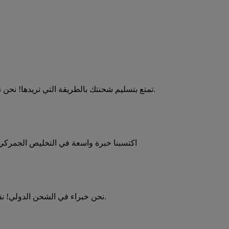
تمتع بتسليم شحنتك بالطريقة التي تريدها! نحن نقدم خدمات إضافية مرنة تلبي مجموعة متنوعة من احتياجات الشحن.
اكتسبنا خبرة واسعة في التخليص الجمركي من خلال
نحن خبراء في الشحن الدولي! نقدم لك نصائح وإرشادات لمساعدتك على الشحن بثقة ودون أي أخطاء.