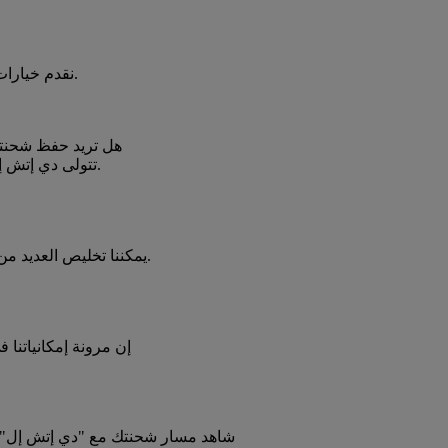
نقدم خيارات خاصة لحماية الطرود والوثائق خلال رحلتها إلى وجهتها النهائية.
هل تريد حفظ شحنتك
تتولى دي إتش إل إدارة عمليات نقل الشحنات الحساسة للوقت ودرجة الحرارة.
يمكننا تخليص العديد من الشحنات المتجهة إلى مستلمين مختلفين بإدخال جمركي واحد.
إن مرونة إمكانياتنا
شاهد مسار شحنتك مع "دي إتش إل" و