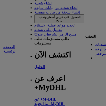
إنشاء شحنة
إنشاء شحنة من بيانات سابقة
إنشاء شحنة من بيانات مفضلة
الحصول على عرض أسعار وتحديد
تاريخ
تحديد موعد عملية الاستلام
تحميل ملف شحنة
مسح الرمز الشريطي ضوئيًا
التعقب
طلب مستلزمات
طلب
مستلزمات
شحنات
الصفحة
 الرقم
الرئيسية
اكتشف الآن
مرجعي
الحلول
اعرف عن
+MyDHL
عن +MyDHL
ما الجديد +MyDHL