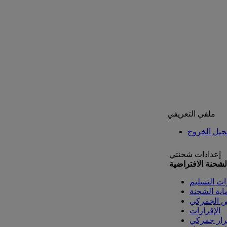
ملفي التعريفي
يل الخروج
إعدادات شحنتي
لشحنة الافتراضية
ات التسليم
اية الشحنة
ص الجمركي
الإقرارات
رار جمركي