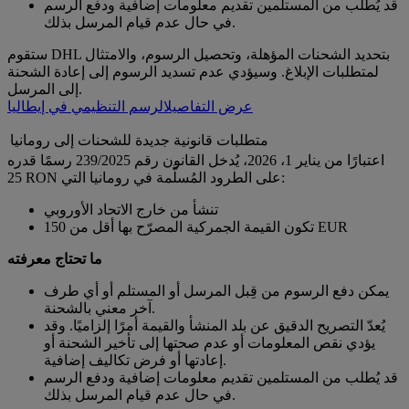
قد يُطلب من المستلمين تقديم معلومات إضافية ودفع الرسم
في حال عدم قيام المرسل بذلك.
ستقوم DHL بتحديد الشحنات المؤهلة، وتحصيل الرسوم، والامتثال
لمتطلبات الإبلاغ. وسيؤدي عدم تسديد الرسوم إلى إعادة الشحنة
إلى المرسل.
عرض التفاصيل
الرسم التنظيمي في إيطاليا
متطلبات قانونية جديدة للشحنات إلى رومانيا
اعتبارًا من يناير 1، 2026، يُدخل القانون رقم 239/2025 رسمًا قدره
25 RON على الطرود المُسلَّمة في رومانيا التي:
تنشأ من خارج الاتحاد الأوروبي
تكون القيمة الجمركية المصرّح بها أقل من 150 EUR
ما تحتاج معرفته
يمكن دفع الرسوم من قِبل المرسل أو المستلم أو أي طرف
آخر معني بالشحنة.
يُعدّ التصريح الدقيق عن بلد المنشأ والقيمة أمرًا إلزاميًا. وقد
يؤدي نقص المعلومات أو عدم صحتها إلى تأخير الشحنة أو
إعادتها أو فرض تكاليف إضافية.
قد يُطلب من المستلمين تقديم معلومات إضافية ودفع الرسم
في حال عدم قيام المرسل بذلك.