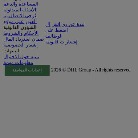
المساعدة والدعم
الأسئلة المتداولة
يُرجى الاتصال بنا
العثور على موقع
نبذة عن دي إتش إل
الشؤون القانونية
اضغط على
الأحكام والشروط
الوظائف
ضمان استرداد المال
إشعارات قانونية
إشعار الخصوصية
التنبيهات
تنبيه حول الاحتيال
معلومات مهمة
2026 © DHL Group - All rights reserved
إعدادات الموافقة