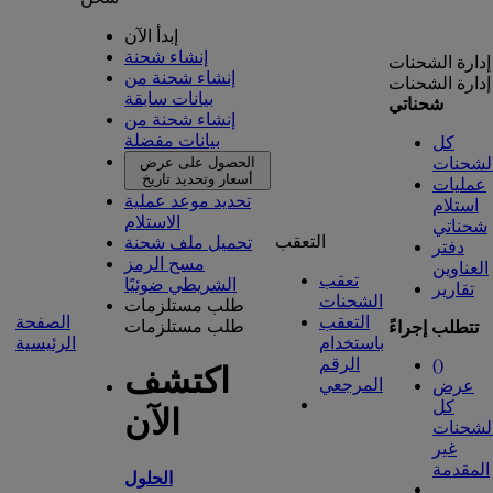
إبدأ الآن
إنشاء شحنة
إدارة الشحنات
إنشاء شحنة من
إدارة الشحنات
بيانات سابقة
شحناتي
إنشاء شحنة من
بيانات مفضلة
كل
لشحنات
الحصول على عرض
أسعار وتحديد تاريخ
عمليات
تحديد موعد عملية
استلام
الاستلام
شحناتي
التعقب
تحميل ملف شحنة
دفتر
مسح الرمز
العناوين
تعقب
الشريطي ضوئيًا
تقارير
الشحنات
طلب مستلزمات
التعقب
الصفحة
طلب مستلزمات
تتطلب إجراءً
باستخدام
الرئيسية
الرقم
(
)
اكتشف
المرجعي
عرض
كل
الآن
لشحنات
غير
المقدمة
الحلول