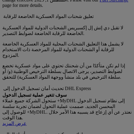
page for more details.
تعليق شحنات المواد العسكرية الخاضعة للرقابة
لا تقبل دي إتش إل إكسبريس الشحنات الدولية للمواد العسكرية
الخاضعة للرقابة الخاضعة لضوابط التصدير.
لا يشمل هذا التعليق الشحنات المحلية للمواد العسكرية الخاضعة
للرقابة أو الشحنات الدولية للمواد المرخصة ذات الاستخدام
المزدوج.
إذا لم تكن متأكدًا من أن شحنتك تحتوي على مواد عسكرية تخضع
لضوابط التصدير، يرجى الاتصال بسلطة الترخيص الوطنية (و/ أو
سلطة الترخيص في بلد منشأ ووجهة المواد العسكرية) للتحقق.
تحديث أمان تسجيل الدخول إلى DHL Express
سوف تتغير عملية تسجيل الدخول
ستحول الشركة جميع عملاء +MyDHL إلى نظام تسجيل الدخول
المحسن الجديد. صممت عملية التحول لضمان تجربة سلسة
للوصول إلى +MyDHL. نعتذر عن أي إزعاج قد يسببه هذا الأمر خلال
هذا الوقت.
عرض المزيد