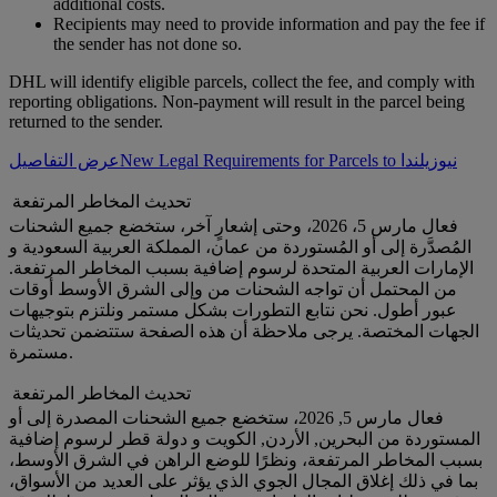
additional costs.
Recipients may need to provide information and pay the fee if
the sender has not done so.
DHL will identify eligible parcels, collect the fee, and comply with
reporting obligations. Non-payment will result in the parcel being
returned to the sender.
New Legal Requirements for Parcels to نيوزيلندا
عرض التفاصيل
تحديث المخاطر المرتفعة
فعال مارس 5، 2026، وحتى إشعارٍ آخر، ستخضع جميع الشحنات
المُصدَّرة إلى أو المُستوردة من عمان، المملكة العربية السعودية و
الإمارات العربية المتحدة لرسوم إضافية بسبب المخاطر المرتفعة.
من المحتمل أن تواجه الشحنات من وإلى الشرق الأوسط أوقات
عبور أطول. نحن نتابع التطورات بشكل مستمر ونلتزم بتوجيهات
الجهات المختصة. يرجى ملاحظة أن هذه الصفحة ستتضمن تحديثات
مستمرة.
تحديث المخاطر المرتفعة
فعال مارس 5, 2026، ستخضع جميع الشحنات المصدرة إلى أو
المستوردة من البحرين, الأردن, الكويت و دولة قطر لرسوم إضافية
بسبب المخاطر المرتفعة، ونظرًا للوضع الراهن في الشرق الأوسط،
بما في ذلك إغلاق المجال الجوي الذي يؤثر على العديد من الأسواق،