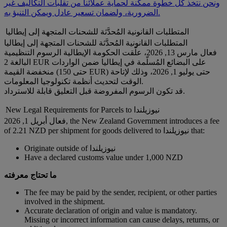
ونحن نتخذ كل خطوة ممكنة لحماية عملائنا من تقلبات التكاليف غير
الضرورية، ولضمان تسعير عادل ويمكن التنبؤ به.
المتطلبات القانونية المُحدَّثة للشحنات المتجهة إلى إيطاليا
المتطلبات القانونية المُحدَّثة للشحنات المتجهة إلى إيطاليا
فعال مارس 13, 2026، علّقت الحكومة الإيطالية الرسوم التنظيمية
البالغة 2 EUR على البضائع المُسلّمة في إيطاليا ضمن الواردات
منخفضة القيمة (حتى 150 EUR) حتى يوليو 1, 2026، وذلك لإتاحة
الوقت لتحديث أنظمة تكنولوجيا المعلومات.
قد تكون الرسوم المفروضة قبل التعليق قابلة للاسترداد.
New Legal Requirements for Parcels to نيوزيلندا
فعال أبريل 1, 2026, the New Zealand Government introduces a fee
of 2.21 NZD per shipment for goods delivered to نيوزيلندا that:
Originate outside of نيوزيلندا
Have a declared customs value under 1,000 NZD
ما تحتاج معرفته
The fee may be paid by the sender, recipient, or other parties
involved in the shipment.
Accurate declaration of origin and value is mandatory.
Missing or incorrect information can cause delays, returns, or