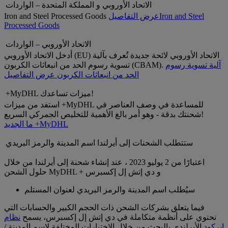
الاتحاد الأوروبي و المملكة المتحدة – الواردات
Iron and Steel
عرض التفاصيل
Iron and Steel Processed Goods
Processed Goods
الاتحاد الأوروبي – الواردات
أدخل الاتحاد الأوروبي (EU) الاتحاد الأوروبي لائحة جديدة تُعرف بآلية
آلية تسوية رسوم
تسوية رسوم الحد من انبعاثات الكربون (CBAM).
الحد من انبعاثات الكربون
عرض التفاصيل
+MyDHL ميزات تساعدك!
استفد من ميزات +MyDHL للمساعدة في وصف العناصر في
شحنتك بدقة - وهو أمر بالغ الأهمية للتخليص الجمركي السريع!
ما الجديد +MyDHL
ستتطلب الشحنات إلى أيرلندا اسم المدينة والرمز البريدي
اعتبارًا من 2 يوليو 2023 ، عند إنشاء شحنة إلى أيرلندا من خلال
حلول الشحن MyDHL + و دي إتش إل إكسبرس
سيُطلب اسم المدينة والرمز البريدي لعنوان المستلم
فيما يتعلق بشركات الشحن ذات الحجم الكبير والحسابات التي
تحتوي على أنظمة متكاملة في دي إتش إل إكسبرس، يسمح
نظام
إيركود
الأيرلندي بالبحث من خلال الاختيارات المختلفة لاسم المدينة /