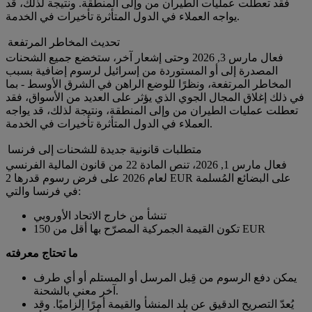
فقد تعطلت عمليات الطيران من وإلى المنطقة. ونتيجة لذلك، قد
يواجه العملاء في الدول المتأثرة تأخيرات في الخدمة.
تحديث المخاطر المرتفعة
فعال مارس 3, 2026 وحتى إشعار آخر، ستخضع جميع الشحنات
المصدرة إلى أو المستوردة من إسرائيل لرسوم إضافية بسبب
المخاطر المرتفعة، ونظرًا للوضع الراهن في الشرق الأوسط - بما
في ذلك إغلاق المجال الجوي الذي يؤثر على العديد من الأسواق، فقد
تعطلت عمليات الطيران من وإلى المنطقة، ونتيجة لذلك، قد يواجه
العملاء في الدول المتأثرة تأخيرات في الخدمة.
متطلبات قانونية جديدة للشحنات إلى فرنسا
فعال مارس 1, 2026، تنص المادة 22 من قانون المالية الفرنسي
لعام 2026 على فرض رسوم قدرها 2 EUR على البضائع المُسلمة
في فرنسا والتي:
تنشأ من خارج الاتحاد الأوروبي
تكون القيمة الجمركية المصرّح بها أقل من 150 EUR
ما تحتاج معرفته
يمكن دفع الرسوم من قِبل المرسل أو المستلم أو أي طرف
آخر معني بالشحنة.
يُعدّ التصريح الدقيق عن بلد المنشأ والقيمة أمرًا إلزاميًا. وقد