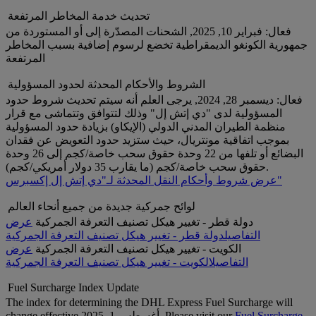
تحديث خدمة المخاطر المرتفعة
فعال: فبراير 10, 2025, الشحنات المصدّرة إلى أو المستوردة من
جمهورية الكونغو الديمقراطية تخضع لرسوم إضافية بسبب المخاطر
المرتفعة
الشروط والأحكام المحدثة لحدود المسؤولية
فعال: ديسمبر 28, 2024, يرجى العلم أنه سيتم تحديث شروط حدود
المسؤولية لدى "دي إتش إل" وذلك لتتوافق وتتماشى مع قرار
منظمة الطيران المدني الدولي (الإيكاو) بزيادة حدود المسؤولية
بموجب اتفاقية مونتريال، حيث ستزيد حدود التعويض عن فقدان
البضائع أو تلفها من 22 وحدة حقوق سحب خاصة/كجم إلى 26 وحدة
حقوق سحب خاصة/كجم (ما يقارب 35 دولار أمريكي/كجم).
عرض شروط وأحكام النقل المحدثة لـ"دي إتش إل إكسبرس"
لوائح جمركية جديدة من جميع أنحاء العالم
دولة قطر - تغيير هيكل تصنيف التعرفة الجمركية
عرض
التفاصيل
دولة قطر - تغيير هيكل تصنيف التعرفة الجمركية
الكويت - تغيير هيكل تصنيف التعرفة الجمركية
عرض
التفاصيل
الكويت - تغيير هيكل تصنيف التعرفة الجمركية
Fuel Surcharge Index Update
The index for determining the DHL Express Fuel Surcharge will
Fuel Surcharge
change effective أغسطس 1, 2025. Please visit our