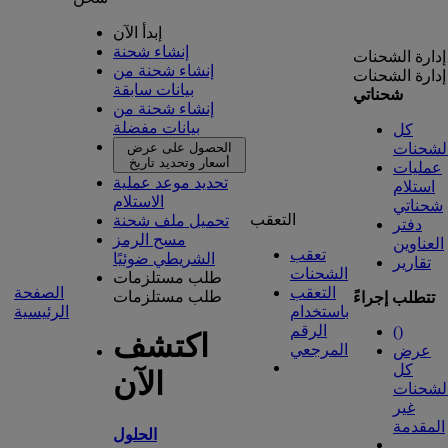
إبدأ الآن
إنشاء شحنة
إدارة الشحنات
إنشاء شحنة من
إدارة الشحنات
بيانات سابقة
شحناتي
إنشاء شحنة من
بيانات مفضلة
كل
لشحنات
الحصول على عرض
أسعار وتحديد تاريخ
عمليات
تحديد موعد عملية
استلام
الاستلام
شحناتي
التعقب
تحميل ملف شحنة
دفتر
مسح الرمز
العناوين
تعقب
الشريطي ضوئيًا
تقارير
الشحنات
طلب مستلزمات
التعقب
الصفحة
طلب مستلزمات
تتطلب إجراءً
باستخدام
الرئيسية
الرقم
(
)
اكتشف
المرجعي
عرض
كل
الآن
لشحنات
غير
المقدمة
الحلول