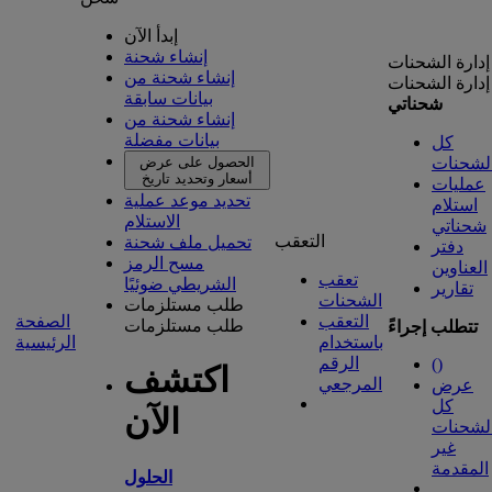
إبدأ الآن
إنشاء شحنة
إدارة الشحنات
إنشاء شحنة من
إدارة الشحنات
بيانات سابقة
شحناتي
إنشاء شحنة من
بيانات مفضلة
كل
لشحنات
الحصول على عرض
أسعار وتحديد تاريخ
عمليات
تحديد موعد عملية
استلام
الاستلام
شحناتي
التعقب
تحميل ملف شحنة
دفتر
مسح الرمز
العناوين
تعقب
الشريطي ضوئيًا
تقارير
الشحنات
طلب مستلزمات
التعقب
الصفحة
طلب مستلزمات
تتطلب إجراءً
باستخدام
الرئيسية
الرقم
(
)
اكتشف
المرجعي
عرض
كل
الآن
لشحنات
غير
المقدمة
الحلول