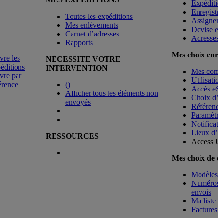
Expéditi
Enregist
Toutes les expéditions
Assigne
Mes enlèvements
Devise e
Carnet d’adresses
Adresse
Rapports
Mes choix enr
vre les
NÉCESSITE VOTRE
éditions
INTERVENTION
Mes co
vre par
Utilisat
érence
(
)
Accès e
Afficher tous les éléments non
Choix d
envoyés
Référenc
Paramètr
Notificat
Lieux d’
RESSOURCES
Access 
Mes choix de
Modèles 
Numéros 
envois
Ma liste 
Factures