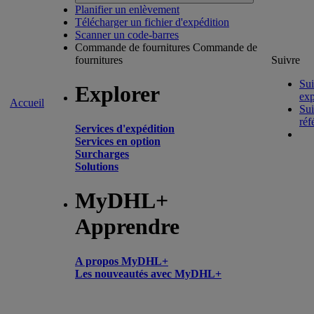
Planifier un enlèvement
Télécharger un fichier d'expédition
Scanner un code-barres
Commande de fournitures
Commande de
fournitures
Suivre
Sui
Explorer
exp
Accueil
Sui
réf
Services d'expédition
Services en option
Surcharges
Solutions
MyDHL+
Apprendre
A propos MyDHL+
Les nouveautés avec MyDHL+