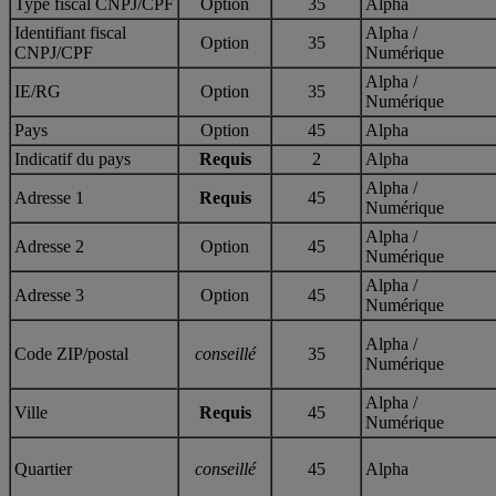
Type fiscal CNPJ/CPF
Option
35
Alpha
Identifiant fiscal
Alpha /
Option
35
CNPJ/CPF
Numérique
Alpha /
IE/RG
Option
35
Numérique
Pays
Option
45
Alpha
Indicatif du pays
Requis
2
Alpha
Alpha /
Adresse 1
Requis
45
Numérique
Alpha /
Adresse 2
Option
45
Numérique
Alpha /
Adresse 3
Option
45
Numérique
Alpha /
Code ZIP/postal
conseillé
35
Numérique
Alpha /
Ville
Requis
45
Numérique
Quartier
conseillé
45
Alpha