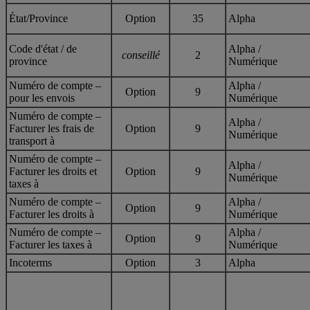
État/Province
Option
35
Alpha
Code d'état / de
Alpha /
conseillé
2
province
Numérique
Numéro de compte –
Alpha /
Option
9
pour les envois
Numérique
Numéro de compte –
Alpha /
Facturer les frais de
Option
9
Numérique
transport à
Numéro de compte –
Alpha /
Facturer les droits et
Option
9
Numérique
taxes à
Numéro de compte –
Alpha /
Option
9
Facturer les droits à
Numérique
Numéro de compte –
Alpha /
Option
9
Facturer les taxes à
Numérique
Incoterms
Option
3
Alpha