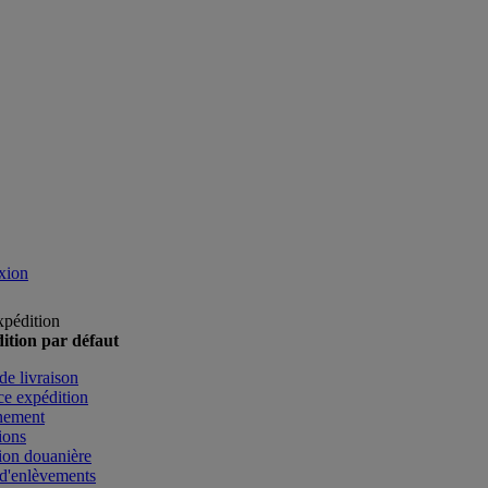
xion
xpédition
ition par défaut
de livraison
e expédition
nement
ions
ion douanière
d'enlèvements