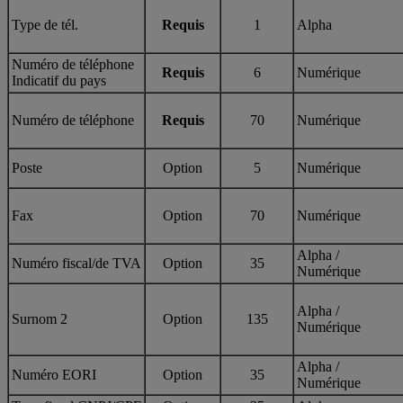
Type de tél.
Requis
1
Alpha
Numéro de téléphone
Requis
6
Numérique
Indicatif du pays
Numéro de téléphone
Requis
70
Numérique
Poste
Option
5
Numérique
Fax
Option
70
Numérique
Alpha /
Numéro fiscal/de TVA
Option
35
Numérique
Alpha /
Surnom 2
Option
135
Numérique
Alpha /
Numéro EORI
Option
35
Numérique