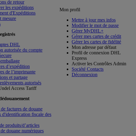
ons de retour
rer les expéditions
Mon profil
ment d'Expéditions
t mesure
Mettre à jour mes infos
s
Modifier le mot de passe
Gérer MyDHL+
egistrés
Gérer mes cartes de crédit
Gérer les cartes de fidélité
mptes DHL
Mon adresse par défaut
ion autorisée du compte
Profil de connexion DHL
Secure
Express
’emballage
Activer les Contrôles Admin
es d’expédition
Société Contacts
es de l’imprimante
Déconnexion
ions et partage
enlèvements autorisés
Undel
Access Tariff
 dédouanement
de factures de douane
d'identification fiscale des
de produits/d’articles
 de douane numériques