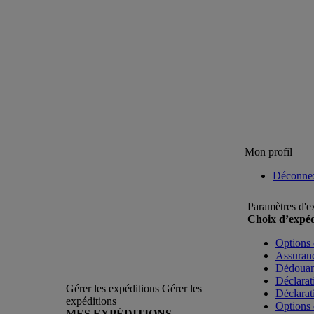
Mon profil
Déconne
Paramètres d'e
Choix d’expéd
Options 
Assuranc
Dédoua
Déclarat
Gérer les expéditions
Gérer les
Déclarat
expéditions
Options 
MES EXPÉDITIONS