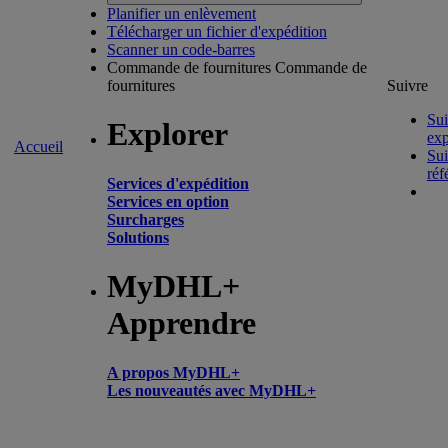
Planifier un enlèvement
Télécharger un fichier d'expédition
Scanner un code-barres
Commande de fournitures
Commande de
fournitures
Suivre
Sui
Explorer
exp
Accueil
Sui
réf
Services d'expédition
Services en option
Surcharges
Solutions
MyDHL+
Apprendre
A propos MyDHL+
Les nouveautés avec MyDHL+