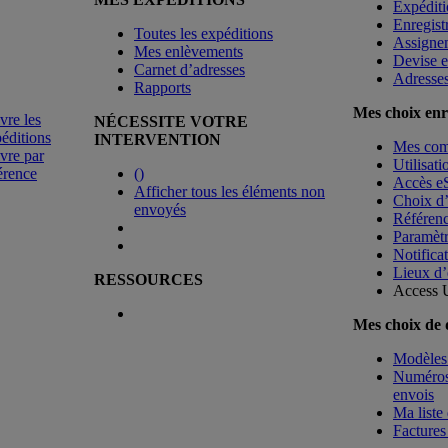
Expéditi
Enregist
Toutes les expéditions
Assigne
Mes enlèvements
Devise e
Carnet d’adresses
Adresse
Rapports
Mes choix enr
vre les
NÉCESSITE VOTRE
éditions
INTERVENTION
Mes co
vre par
Utilisat
érence
(
)
Accès e
Afficher tous les éléments non
Choix d
envoyés
Référenc
Paramètr
Notificat
Lieux d’
RESSOURCES
Access 
Mes choix de
Modèles 
Numéros 
envois
Ma liste 
Factures