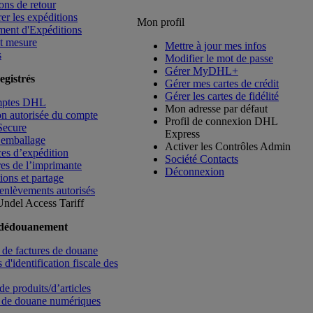
ons de retour
rer les expéditions
Mon profil
ment d'Expéditions
t mesure
Mettre à jour mes infos
s
Modifier le mot de passe
Gérer MyDHL+
egistrés
Gérer mes cartes de crédit
Gérer les cartes de fidélité
mptes DHL
Mon adresse par défaut
ion autorisée du compte
Profil de connexion DHL
Secure
Express
’emballage
Activer les Contrôles Admin
es d’expédition
Société Contacts
es de l’imprimante
Déconnexion
ions et partage
enlèvements autorisés
Undel
Access Tariff
 dédouanement
de factures de douane
d'identification fiscale des
de produits/d’articles
 de douane numériques