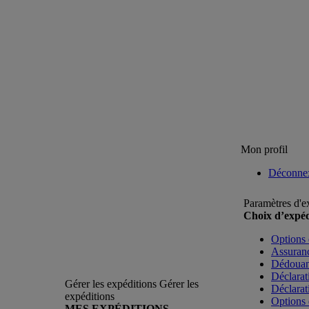
Mon profil
Déconne
Paramètres d'e
Choix d’expéd
Options 
Assuranc
Dédoua
Déclarat
Gérer les expéditions
Gérer les
Déclarat
expéditions
Options 
MES EXPÉDITIONS