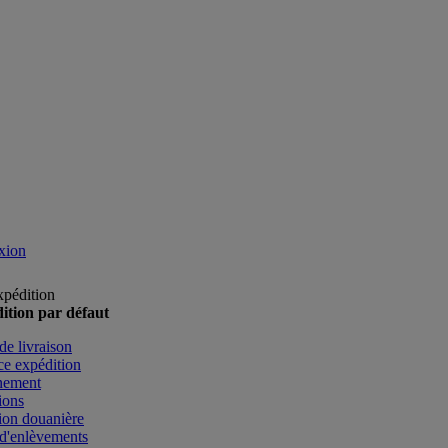
xion
xpédition
ition par défaut
de livraison
e expédition
nement
ions
ion douanière
d'enlèvements