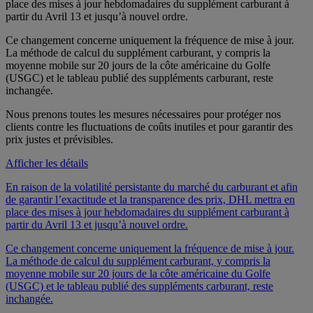
place des mises à jour hebdomadaires du supplément carburant à
partir du Avril 13 et jusqu’à nouvel ordre.
Ce changement concerne uniquement la fréquence de mise à jour.
La méthode de calcul du supplément carburant, y compris la
moyenne mobile sur 20 jours de la côte américaine du Golfe
(USGC) et le tableau publié des suppléments carburant, reste
inchangée.
Nous prenons toutes les mesures nécessaires pour protéger nos
clients contre les fluctuations de coûts inutiles et pour garantir des
prix justes et prévisibles.
Afficher les détails
En raison de la volatilité persistante du marché du carburant et afin
de garantir l’exactitude et la transparence des prix, DHL mettra en
place des mises à jour hebdomadaires du supplément carburant à
partir du Avril 13 et jusqu’à nouvel ordre.
Ce changement concerne uniquement la fréquence de mise à jour.
La méthode de calcul du supplément carburant, y compris la
moyenne mobile sur 20 jours de la côte américaine du Golfe
(USGC) et le tableau publié des suppléments carburant, reste
inchangée.