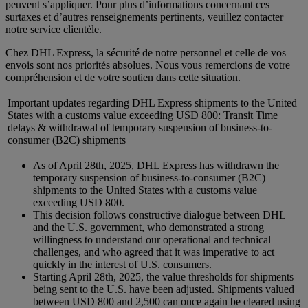
peuvent s’appliquer. Pour plus d’informations concernant ces
surtaxes et d’autres renseignements pertinents, veuillez contacter
notre service clientèle.
Chez DHL Express, la sécurité de notre personnel et celle de vos
envois sont nos priorités absolues. Nous vous remercions de votre
compréhension et de votre soutien dans cette situation.
Important updates regarding DHL Express shipments to the United
States with a customs value exceeding USD 800: Transit Time
delays & withdrawal of temporary suspension of business-to-
consumer (B2C) shipments
As of April 28th, 2025, DHL Express has withdrawn the
temporary suspension of business-to-consumer (B2C)
shipments to the United States with a customs value
exceeding USD 800.
This decision follows constructive dialogue between DHL
and the U.S. government, who demonstrated a strong
willingness to understand our operational and technical
challenges, and who agreed that it was imperative to act
quickly in the interest of U.S. consumers.
Starting April 28th, 2025, the value thresholds for shipments
being sent to the U.S. have been adjusted. Shipments valued
between USD 800 and 2,500 can once again be cleared using