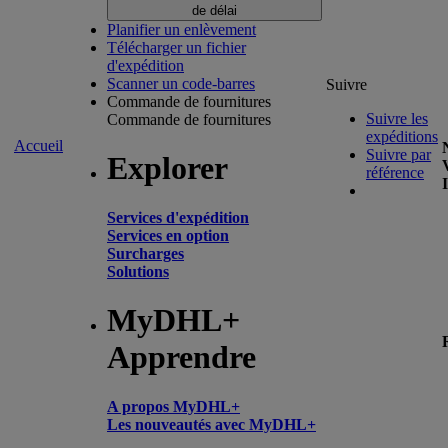
de délai
Planifier un enlèvement
Télécharger un fichier
d'expédition
Scanner un code-barres
Suivre
Commande de fournitures
Suivre les
Commande de fournitures
expéditions
Accueil
Suivre par
Explorer
référence
Services d'expédition
Services en option
Surcharges
Solutions
MyDHL+
Apprendre
A propos MyDHL+
Les nouveautés avec MyDHL+