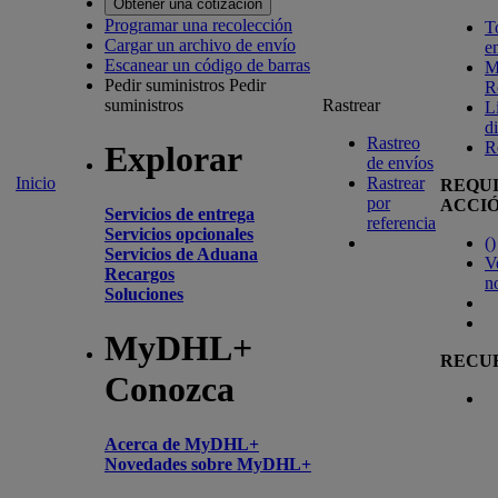
Obtener una cotización
Programar una recolección
T
Cargar un archivo de envío
e
Escanear un código de barras
M
Pedir suministros
Pedir
R
suministros
Rastrear
L
d
Rastreo
R
Explorar
de envíos
Inicio
Rastrear
REQU
por
ACCI
Servicios de entrega
referencia
Servicios opcionales
(
)
Servicios de Aduana
V
Recargos
n
Soluciones
MyDHL+
RECU
Conozca
Acerca de MyDHL+
Novedades sobre MyDHL+