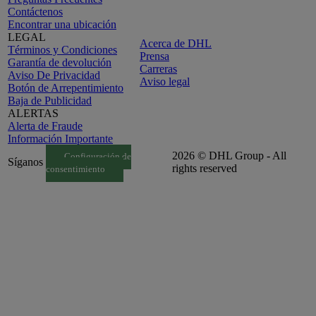
Contáctenos
Encontrar una ubicación
LEGAL
Acerca de DHL
Términos y Condiciones
Prensa
Garantía de devolución
Carreras
Aviso De Privacidad
Aviso legal
Botón de Arrepentimiento
Baja de Publicidad
ALERTAS
Alerta de Fraude
Información Importante
2026 © DHL Group - All
Configuración de
Síganos
rights reserved
consentimiento