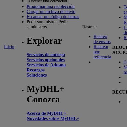
Obtener una cotización
Programar una recolección
T
Cargar un archivo de envío
e
Escanear un código de barras
M
Pedir suministros
Pedir
R
suministros
Rastrear
L
d
Rastreo
R
Explorar
de envíos
Inicio
Rastrear
REQU
por
ACCI
Servicios de entrega
referencia
Servicios opcionales
(
)
Servicios de Aduana
V
Recargos
n
Soluciones
MyDHL+
RECU
Conozca
Acerca de MyDHL+
Novedades sobre MyDHL+