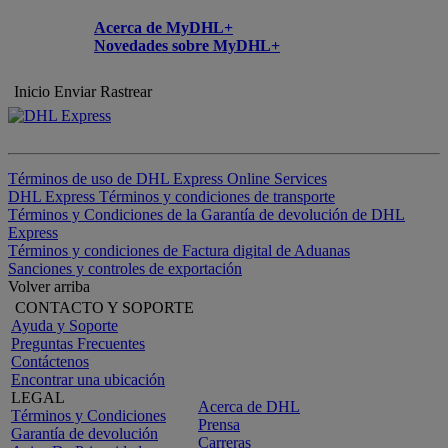
Acerca de MyDHL+
Novedades sobre MyDHL+
Inicio
Enviar
Rastrear
Términos de uso de DHL Express Online Services
DHL Express Términos y condiciones de transporte
Términos y Condiciones de la Garantía de devolución de DHL
Express
Términos y condiciones de Factura digital de Aduanas
Sanciones y controles de exportación
Volver arriba
CONTACTO Y SOPORTE
Ayuda y Soporte
Preguntas Frecuentes
Contáctenos
Encontrar una ubicación
LEGAL
Acerca de DHL
Términos y Condiciones
Prensa
Garantía de devolución
Carreras